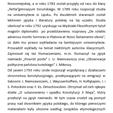
Nowomiejskiej, a w roku 1783 został przyjęty od razu do klasy
„Tertia”gimnazjum toruńskiego. W 1789 roku rozpoczął studia
na uniwersytecie w Lipsku. Po dwuletnich staraniach został
lektorem języka i literatury polskiej na tej uczelni. Studia
ukończył w roku 1792 uzyskując na Wydziale Filozoficznym tytuł
magistri diplomatici po przedstawieniu rozprawy „De solatiis
adversus mortis horrores in Platone et Novo Testamento obviis”,
co dało mu prawo wykładania na tamtejszym uniwersytecie.
Prowadził wykłady na temat niektórych autorów klasycznych.
Zajmował się też tłumaczeniami, m.in. tłumaczył na język
niemiecki „Powrót posła” J. U. Niemcewicza oraz „Obserwacje
polityczne państwa tureckiego” J. Mikoszy.
Od jesieni 1793 roku Linde rozpoczął współpracę z działaczami
stronnictwa konstytucyjnego, przebywającymi na emigracji w
Saksonii: J. Niemcewiczem, J. Weyssenhoffem, H. Kołłątajem, I. i
S. Potockimi oraz F. Ks. Dmochowskim. Otrzymał od nich rękopis
dzieła „O ustanowieniu i upadku Konstytucji 3 Maja”, który
przełożył na język niemiecki. W tym czasie zrodził się pomysł
pracy nad słownikiem języka polskiego, do którego pierwszymi
materiałami były ułożone według związków etymologicznych