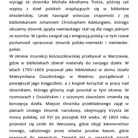
wyciągi ze słownika Michała Abrahama Trotza, później zaś
wypisy z dzieł polskich znajdujących się w bibliotece
drezdeńskiej. Linde nawiązał wówczas znajomość z jej
bibliotekarzem Johannem Christophem Adelungiem, którego
obszerny słownik języka niemieckiego stał się dla niego jednym
ze wzorów. W Lipsku związał się z emigracją polską i w tym czasie
postanowił opracować słownik polsko-niemiecki i niemiecko-
polski.
W okresie insurekcji kościuszkowskiej przebywał w Warszawie,
gdzie w bibliotekach zbierał materiały do swojego dzieła. W
latach 1795–1803 pracował jako bibliotekarz w domu Józefa
Maksymiliana Ossolińskiego w Wiedniu: porządkował i
powiększał jego księgozbiór, a z książek korzystał w pracy nad
słownikiem, którego główny zrąb powstał w tym okresie. W
rozmowach z Ossolińskim i z uczonymi slawistami zmieniła się
koncepcja dzieła. Miejsce słownika przekładowego zajął w
planach Lindego słownik narodowy, obejmujący trzysta lat
mowy polskiej, od XVI po początek XIX wieku. W 1803 roku
przeniósł się Linde do Warszawy, gdzie objął kierownictwo
nowego, założonego przez władze pruskie liceum, gdzie
pracował do emerytury. Zasiadał też w zarządach innych