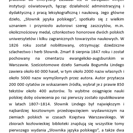
instytucji oświatowych, łącząc działalność administracyjną i
dydaktyczną z pracą leksykograficzną i naukową. Jego główne
dzieło, „Słownik języka polskiego”, spotkało się z wielkim
uznaniem i przyniosło autorowi szereg zaszczytów, m.in.
okolicznościowy medal, członkostwo honorowe dwóch polskich
uniwersytetów i kilku zagranicznych towarzystw naukowych. W
1826 roku został nobilitowany, otrzymując dziedziczne
szlachectwo i herb Słownik. Zmarł 8 sierpnia 1847 roku i został
pochowany na cmentarzu ewangelicko-augsburskim w
Warszawie. Sześciotomowe dzieło Samuela Bogumiła Lindego
zawiera około 60 000 haseł, w tym około 2000 nazw własnych i
około 5000 nazw wymyślonych przez autora. Autor przytacza
200 000 cytatów ze wskazaniem źródła, wybrał je z prawie 850
tekstów około 400 autorów. To wybitne osiągnięcie nauki
polskiej doby oświecenia po raz pierwszy zostało opublikowane
w latach 1807–1814. Słownik Lindego był największym i
najbardziej kosztownym przedsięwzięciem wydawniczym na
ziemiach polskich w czasach Księstwa Warszawskiego. W
zbiorach kozłowieckiej biblioteki znajdują się wszystkie tomy
pierwszego wydania „Słownika języka polskiego”, a także dwa