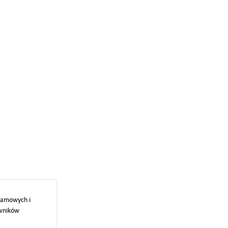
klamowych i
owników