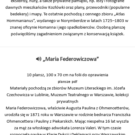
ekslibrisy, nuty, a także prywatne pamiątki, np. listy i fotografie
dawnych mieszkańców Kozłówki oraz plany, przewodniki (popularne
bedekery) i mapy. Te ostatnie pochodzą z cennego zbioru „Atlas
Hommanianus”, wydanego w Norymberdze w latach 1725–1803 w
znanej oficynie Homanna i jego spadkobierców. Osobną planszę
poświęciliśmy zagadnieniom związanym z konserwacją książek.
„Maria Federowiczowa”
10 plansz, 100 x 70 cm na folii do oprawienia
plansze pdf
Materiały pochodzą ze zbiorów Muzeum Literackiego im. Józefa
Czechowicza w Lublinie, Muzeum Teatralnego w Warszawie, kolekcji
prywatnych
Maria Federowiczowa, właściwie Augusta Paulina z Ohmencetterów,
urodziła się w 1871 roku w Warszawie w rodzinie bednarza Franciszka
Ohmencettera i Pauliny z Piekarskich. Mając niespełna 16 lat wyszła
za mąż za włoskiego adwokata Lorenza Valeri. W tym czasie
rozpoczęła naukę w Klasie Dykcji i Deklamacji przy Warszawskim