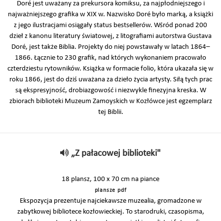
Doré jest uważany za prekursora komiksu, za najpłodniejszego i
najważniejszego grafika w XIX w. Nazwisko Doré było marką, a książki
z jego ilustracjami osiągały status bestsellerów. Wśród ponad 200
dzieł z kanonu literatury światowej, z litografiami autorstwa Gustava
Doré, jest także Biblia. Projekty do niej powstawały w latach 1864–
1866. Łącznie to 230 grafik, nad których wykonaniem pracowało
czterdziestu rytowników. Książka w formacie folio, która ukazała się w
roku 1866, jest do dziś uważana za dzieło życia artysty. Siłą tych prac
są ekspresyjność, drobiazgowość i niezwykle finezyjna kreska. W
zbiorach biblioteki Muzeum Zamoyskich w Kozłówce jest egzemplarz
tej Biblii.
„Z pałacowej biblioteki"
18 plansz, 100 x 70 cm na piance
plansze pdf
Ekspozycja prezentuje najciekawsze muzealia, gromadzone w
zabytkowej bibliotece kozłowieckiej. To starodruki, czasopisma,