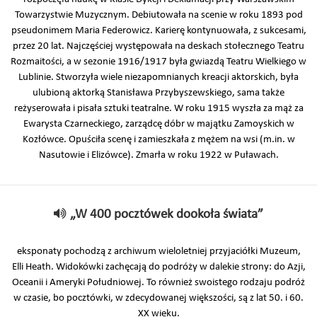
Towarzystwie Muzycznym. Debiutowała na scenie w roku 1893 pod
pseudonimem Maria Federowicz. Karierę kontynuowała, z sukcesami,
przez 20 lat. Najczęściej występowała na deskach stołecznego Teatru
Rozmaitości, a w sezonie 1916/1917 była gwiazdą Teatru Wielkiego w
Lublinie. Stworzyła wiele niezapomnianych kreacji aktorskich, była
ulubioną aktorką Stanisława Przybyszewskiego, sama także
reżyserowała i pisała sztuki teatralne. W roku 1915 wyszła za mąż za
Ewarysta Czarneckiego, zarządcę dóbr w majątku Zamoyskich w
Kozłówce. Opuściła scenę i zamieszkała z mężem na wsi (m.in. w
Nasutowie i Elizówce). Zmarła w roku 1922 w Puławach.
„W 400 pocztówek dookoła świata”
eksponaty pochodzą z archiwum wieloletniej przyjaciółki Muzeum,
Elli Heath. Widokówki zachęcają do podróży w dalekie strony: do Azji,
Oceanii i Ameryki Południowej. To również swoistego rodzaju podróż
w czasie, bo pocztówki, w zdecydowanej większości, są z lat 50. i 60.
XX wieku.