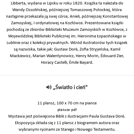
Libberta, wydana w Lipsku w roku 1820. Książka ta należała do
Wandy Ossolińskiej, późniejszej Tomaszowej Potockiej, która
następnie przekazała ją swej córce, Anieli, późniejszej Konstantowej
Zamoyskiej, I ordynatowej na Kozłówce. Prezentowane książki
pochodzą ze zbiorów Biblioteki Muzeum Zamoyskich w Kozłówce, z
Wojewódzkiej Biblioteki Publicznej im. Hieronima Łopacińskiego w
Lublinie oraz z kolekcji prywatnych. Wśród ilustratorów tych książek
są nazwiska, takie jak: Gustaw Dorè, Zofia Stryjeńska, Kamil
Mackiewicz, Marian Walentynowicz, Henry Morin, Édouard Zier,
Horacy Castelli, Èmile Bayard.
„Światło i cień"
11 plansz, 100 x 70 cm na piance
plansze pdf
Wystawa jest poświęcona Biblii z ilustracjami Paula Gustava Doré.
Ekspozycja składa się z 11 plansz z biogramem autora oraz
wybranymi rycinami ze Starego i Nowego Testamentu.