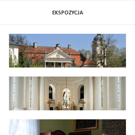
EKSPOZYCJA
Pałac
Kaplica
Ksiądz Stefan Wyszyński w
Kozłówce 1940–1941