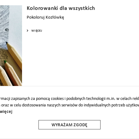
Kolorowanki dla wszystkich
Pokoloruj Kozłówkę
WIĘCEJ
macji zapisanych za pomocą cookies i podobnych technologii m.in. w celach re
h oraz w celu dostosowania naszych serwisów do indywidualnych potrzeb użytk
więcej
O
PARTNERZY
PROJEKTY UE
DOTACJE
DOSTĘPNOŚĆ
WYRAŻAM ZGODĘ