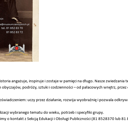
storia angażuje, inspiruje i zostaje w pamięci na długo. Nasze zwiedzania
obyczajów, podróży, sztuki i codzienności – od pałacowych wnętrz, przez 
doświadczeniem: uczy przez działanie, rozwija wyobraźnię i pozwala odkr
acji wybranego tematu do wieku, potrzeb i specyfiki grupy.
imy o kontakt z Sekcją Edukacji i Obsługi Publiczności (81 8528370 lub 81