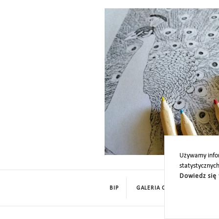
Używamy infor
statystycznyc
Dowiedz się 
BIP
GALERIA CYFROWA
ROD