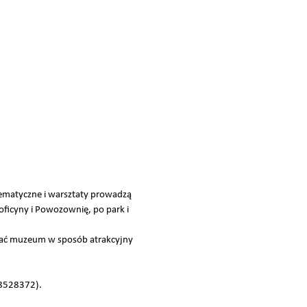
 tematyczne i warsztaty prowadzą
oficyny i Powozownię, po park i
ywać muzeum w sposób atrakcyjny
 8528372).