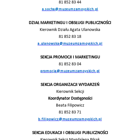
81 852 83 44
a.socha@muzeumzamoyskich.pl
DZIAŁ MARKETINGU I OBSŁUGI PUBLICZNOŚCI
Kierownik Działu Agata Ulanowska
81 852 83 18
a.ulanowska@muzeumzamoyskich.pl
SEKCJA PROMOCJI I MARKETINGU
81 852 83 04
promocja@muzeumzamoyskich.pl
SEKCJA ORGANIZACJI WYDARZEŃ
Kierownik Sekcji
Koordynator Dostępności
Beata Filipowicz
81 852 83 71
b.filipowicz@muzeumzamoyskich.pl
SEKCJA EDUKACJI I OBSŁUGI PUBLICZNOŚCI
Kierownik Sekcji Magdalena Pilsak