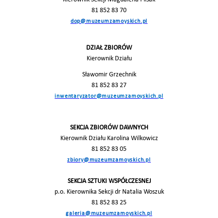
81 852 83 70
dop@muzeumzamoyskich.pl
DZIAŁ ZBIORÓW
Kierownik Działu
Sławomir Grzechnik
81 852 83 27
inwentaryzator@muzeumzamoyskich.pl
SEKCJA ZBIORÓW DAWNYCH
Kierownik Działu Karolina Wilkowicz
81 852 83 05
zbiory@muzeumzamoyskich.pl
SEKCJA SZTUKI WSPÓŁCZESNEJ
p.o. Kierownika Sekcji dr Natalia Woszuk
81 852 83 25
galeria@muzeumzamoyskich.pl