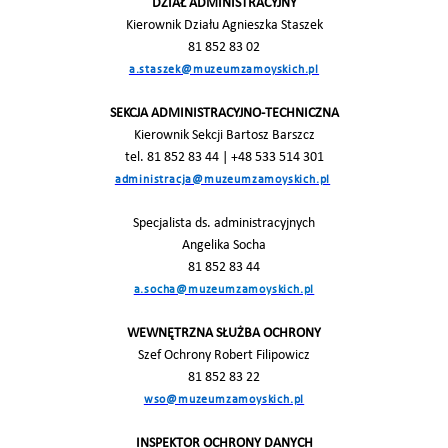
DZIAŁ ADMINISTRACYJNY
Kierownik Działu Agnieszka Staszek
81 852 83 02
a.staszek@muzeumzamoyskich.pl
SEKCJA ADMINISTRACYJNO-TECHNICZNA
Kierownik Sekcji Bartosz Barszcz
tel. 81 852 83 44 | +48 533 514 301
administracja@muzeumzamoyskich.pl
Specjalista ds. administracyjnych
Angelika Socha
81 852 83 44
a.socha@muzeumzamoyskich.pl
WEWNĘTRZNA SŁUŻBA OCHRONY
Szef Ochrony Robert Filipowicz
81 852 83 22
wso@muzeumzamoyskich.pl
INSPEKTOR OCHRONY DANYCH