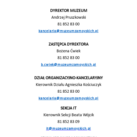
DYREKTOR MUZEUM
Andrzej Pruszkowski
81 852 83 00
kancelaria@muzeumzamoyskich.pl
ZASTĘPCA DYREKTORA
Bożena Ćwiek
81 852 83 00
b.cwiek@muzeumzamoyskich.pl
DZIAŁ ORGANIZACYJNO-KANCELARYJNY
Kierownik Działu Agnieszka Kościuczyk
81 852 83 00
kancelaria@muzeumzamoyskich.pl
SEKCJA IT
Kierownik Sekcji Beata Wójcik
81 852 83 09
it@muzeumzamoyskich.pl