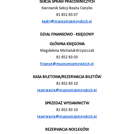
SEKCJA SPRAW PRACOWNICZYCH
Kierownik Sekcji Beata Cieszko
81 852 83 07
kadry@muzeumzamoyskich.pl
DZIAŁ FINANSOWO - KSIĘGOWY
GŁÓWNA KSIĘGOWA
Magdalena Michaluk-Krzyszczak
81 852 83 03
finanse@muzeumzamoyskich.pl
KASA BILETOWA/REZERWACJA BILETÓW
81 852 83 10
rezerwacja@muzeumzamoyskich.pl
SPRZEDAŻ WYDAWNICTW
81 852 83 10
rezerwacja@muzeumzamoyskich.pl
REZERWACJA NOCLEGÓW