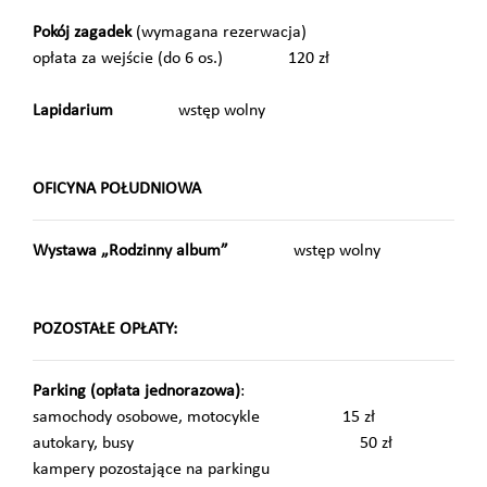
Pokój zagadek
(wymagana rezerwacja)
opłata za wejście (do 6 os.) 120 zł
Lapidarium
wstęp wolny
OFICYNA POŁUDNIOWA
Wystawa „Rodzinny album”
wstęp wolny
POZOSTAŁE OPŁATY:
Parking (opłata jednorazowa)
:
samochody osobowe, motocykle 15 zł
autokary, busy 50 zł
kampery pozostające na parkingu