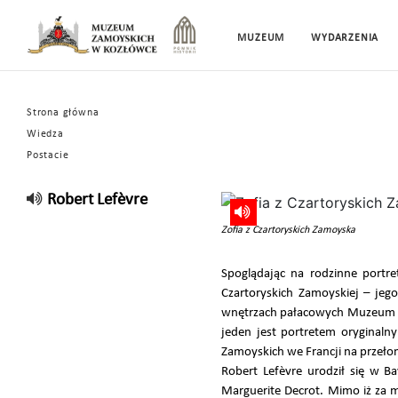
MUZEUM
WYDARZENIA
Strona główna
Wiedza
Postacie
Robert Lefèvre
Zofia z Czartoryskich Zamoyska
Spoglądając na rodzinne portr
Czartoryskich Zamoyskiej – jeg
wnętrzach pałacowych Muzeum Za
jeden jest portretem oryginaln
Zamoyskich we Francji na przeło
Robert Lefèvre urodził się w B
Marguerite Decrot. Mimo iż za m