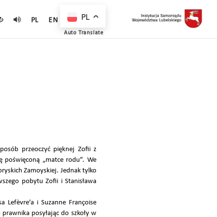
PL
PL
EN
Auto Translate
osób przeoczyć pięknej Zofii z
nię poświęconą „matce rodu”. We
yskich Zamoyskiej. Jednak tylko
szego pobytu Zofii i Stanisława
a Lefèvre’a i Suzanne Françoise
a prawnika posyłając do szkoły w