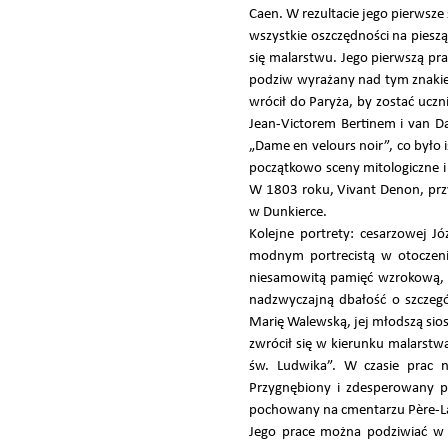
Caen. W rezultacie jego pierwsz
wszystkie oszczędności na piesz
się malarstwu. Jego pierwszą pra
podziw wyrażany nad tym znakiem
wrócił do Paryża, by zostać ucz
Jean-Victorem Bertinem i van D
„Dame en velours noir”, co było
początkowo sceny mitologiczne i 
W 1803 roku, Vivant Denon, przy
w Dunkierce.
Kolejne portrety: cesarzowej Józ
modnym portrecistą w otoczeniu
niesamowitą pamięć wzrokową, 
nadzwyczajną dbałość o szczegół
Marię Walewską, jej młodszą sios
zwrócił się w kierunku malarstw
św. Ludwika”. W czasie prac n
Przygnębiony i zdesperowany po
pochowany na cmentarzu Père-La
Jego prace można podziwiać w