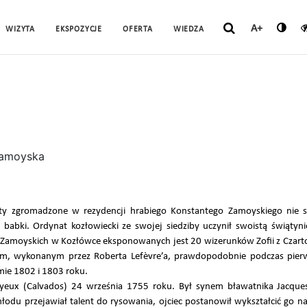
A+
WIZYTA
EKSPOZYCJE
OFERTA
WIEDZA
ety zgromadzone w rezydencji hrabiego Konstantego Zamoyskiego nie sp
o babki. Ordynat kozłowiecki ze swojej siedziby uczynił swoistą świąty
moyskich w Kozłówce eksponowanych jest 20 wizerunków Zofii z Czartor
ym, wykonanym przez Roberta Lefèvre’a, prawdopodobnie podczas pierw
mie 1802 i 1803 roku.
ayeux (Calvados) 24 września 1755 roku. Był synem bławatnika Jacques
łodu przejawiał talent do rysowania, ojciec postanowił wykształcić go n