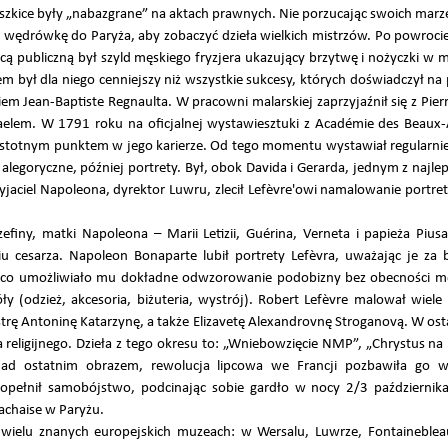
e szkice były „nabazgrane” na aktach prawnych. Nie porzucając swoich marz
ą wędrówkę do Paryża, aby zobaczyć dzieła wielkich mistrzów. Po powrocie
cą publiczną był szyld męskiego fryzjera ukazujący brzytwę i nożyczki w m
 był dla niego cenniejszy niż wszystkie sukcesy, których doświadczył na
niem Jean-Baptiste Regnaulta. W pracowni malarskiej zaprzyjaźnił się z Pi
aelem. W 1791 roku na oficjalnej wystawiesztuki z Académie des Beaux-
 istotnym punktem w jego karierze. Od tego momentu wystawiał regularni
alegoryczne, później portrety. Był, obok Davida i Gerarda, jednym z najle
jaciel Napoleona, dyrektor Luwru, zlecił Lefèvre'owi namalowanie portre
efiny, matki Napoleona – Marii Letizii, Guérina, Verneta i papieża Piusa 
 cesarza. Napoleon Bonaparte lubił portrety Lefèvra, uważając je za ba
co umożliwiało mu dokładne odwzorowanie podobizny bez obecności mod
y (odzież, akcesoria, biżuteria, wystrój). Robert Lefèvre malował wiele 
trę Antoninę Katarzynę, a także Elizavetę Alexandrovnę Stroganovą. W osta
a religijnego. Dzieła z tego okresu to: „Wniebowzięcie NMP”, „Chrystus na
ad ostatnim obrazem, rewolucja lipcowa we Francji pozbawiła go wsp
pełnił samobójstwo, podcinając sobie gardło w nocy 2/3 października
chaise w Paryżu.
 wielu znanych europejskich muzeach: w Wersalu, Luwrze, Fontainebl