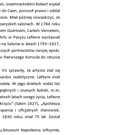
eń, osiemnastoletni Robert wydał
 do Caen, porzucił prawo i oddał
isce. Miał później oświadczyć, że
 paryskich salonach. W 1784 roku
errem Guérinem, Carlem Vernetem,
Arts w Paryżu Lefèvre wystawiał
e na Salonie w latach 1795–1827,
pszych portrecistów swojej epoki.
tu Pierwszego Konsula do ratusza
VII sprawiły, że artysta stał się
rdzo realistyczne. Lefèvre miał
ela. W jego dziełach widać też
pięknych i znanych kobiet, m.in:
tnich latach swego życia, Lefèvre
 krzyżu” (Salon 1827), „Apoteoza
arcia i oficjalnych stanowisk.
 1830 roku; miał 75 lat. Został
eau,Muzeum Napoleona wRzymie,