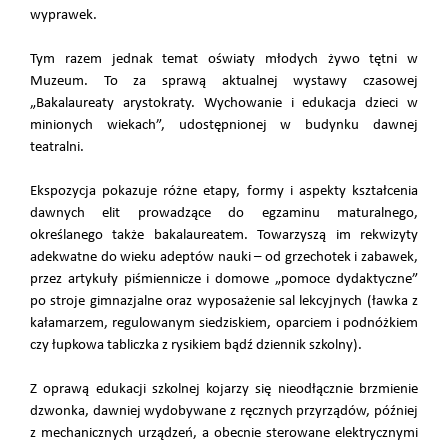
wyprawek.
Tym razem jednak temat oświaty młodych żywo tętni w
Muzeum. To za sprawą aktualnej wystawy czasowej
„Bakalaureaty arystokraty. Wychowanie i edukacja dzieci w
minionych wiekach”, udostępnionej w budynku dawnej
teatralni.
Ekspozycja pokazuje różne etapy, formy i aspekty kształcenia
dawnych elit prowadzące do egzaminu maturalnego,
określanego także bakalaureatem. Towarzyszą im rekwizyty
adekwatne do wieku adeptów nauki – od grzechotek i zabawek,
przez artykuły piśmiennicze i domowe „pomoce dydaktyczne”
po stroje gimnazjalne oraz wyposażenie sal lekcyjnych (ławka z
kałamarzem, regulowanym siedziskiem, oparciem i podnóżkiem
czy łupkowa tabliczka z rysikiem bądź dziennik szkolny).
Z oprawą edukacji szkolnej kojarzy się nieodłącznie brzmienie
dzwonka, dawniej wydobywane z ręcznych przyrządów, później
z mechanicznych urządzeń, a obecnie sterowane elektrycznymi