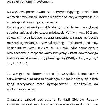
oraz elektronicznymi systemami.
Na wystawie prezentowane są tradycyjne typy tego przedmiotu
w trzech przykładach, których mosiężne odlewy w większości nie
zdradzają od razu ich przeznaczenia.
Kryją się pod sylwetką smukłej damy z wachlarzem, w stylowej
sukni osłaniającej dźwięczący młoteczek (XVIII w.; wys. 10,2 cm,
śr. 6,2 cm) oraz kobiecej postaci tanecznie wirującej na beczce
mieszczącej wewnątrz tryby nakręcanego mechanizmu (Niemcy,
koniec XIX w.; wys. 18,2 cm, śr. 11,2 cm). Tylko najmniejszy z
nich zachowuje rozpoznawalny klasyczny kształt odwróconego
kielicha i został zwieńczony ptasią figurką (XVIII/XIX w., wys. 6,7
cm, śr. 4,5 cm).
Ze względu na formy trudno je wszystkie jednoznacznie
zakwalifikować do użytku szkolnego, ale rozchodzący się z nich
gong rzeczywiście może dyscyplinować i mobilizować do
zdobywania wiedzy.
Omawiane zabytki pochodzą z Fundacji Zbiorów Rodziny
Sosenków w Krakowie, która życzliwie użyczyła wiele (ok. 120)