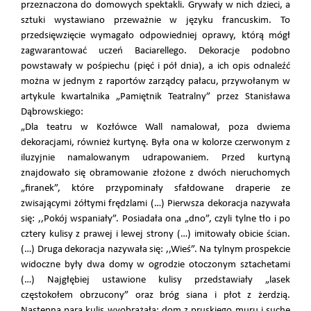
przeznaczona do domowych spektakli. Grywały w nich dzieci, a
sztuki wystawiano przeważnie w języku francuskim. To
przedsięwzięcie wymagało odpowiedniej oprawy, którą mógł
zagwarantować uczeń Baciarellego. Dekoracje podobno
powstawały w pośpiechu (pięć i pół dnia), a ich opis odnaleźć
można w jednym z raportów zarządcy pałacu, przywołanym w
artykule kwartalnika „Pamiętnik Teatralny” przez Stanisława
Dąbrowskiego:
„Dla teatru w Kozłówce Wall namalował, poza dwiema
dekoracjami, również kurtynę. Była ona w kolorze czerwonym z
iluzyjnie namalowanym udrapowaniem. Przed kurtyną
znajdowało się obramowanie złożone z dwóch nieruchomych
„firanek”, które przypominały sfałdowane draperie ze
zwisającymi żółtymi frędzlami (…) Pierwsza dekoracja nazywała
się: ,,Pokój wspaniały”. Posiadała ona „dno”, czyli tylne tło i po
cztery kulisy z prawej i lewej strony (…) imitowały obicie ścian.
(…) Druga dekoracja nazywała się: ,,Wieś”. Na tylnym prospekcie
widoczne były dwa domy w ogrodzie otoczonym sztachetami
(…) Najgłębiej ustawione kulisy przedstawiały „lasek
częstokołem obrzucony” oraz bróg siana i płot z żerdzią.
Następna para kulis wyobrażała: dom z pruskiego muru i suche