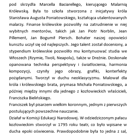
pod skrzydła Marcella Baciarellego, kierującego Malarnią
Królewską. Była to szkoła stworzona z inicjatywy króla
Stanisława Augusta Poniatowskiego, kształcąca utalentowanych
malarzy. Finanse królewskie pozwoliły na zatrudnienie w niej
wybitnych mentorów, takich jak Jan Piotr Norblin, Jean
Pillement, Jan Bogumił Plersch. Bohater naszej opowieści
kunsztu uczył się od najlepszych. Jego talent został doceniony, a
stypendium królewskie pozwoliło mu kontynuować studia we
Włoszech (Rzymie, Tivoli, Neapolu), także w Dreźnie. Doskonale
opanowana technika perspektywy i światłocienia, harmonia
kompozycji, czyniły jego obrazy, grafiki, konterfekty
pożądanymi. Tworzył w duchu neoklasycyzmu. Malował dla
króla i królewskiego brata, prymasa Michała Poniatowskiego, a
później między innymi dla jednego z kozłowieckich właścicieli,
Franciszka Bielińskiego.
Franciszek był pisarzem wielkim koronnym, jednym z pierwszych
postulujących powszechne nauczanie.
Działał w Komisji Edukacji Narodowej. W odziedziczonym pałacu
kozłowieckim stworzył w 1795 roku teatr, co było wpisane w
ducha epoki oświecenia. Prawdopodobnie była to jedna z sal,