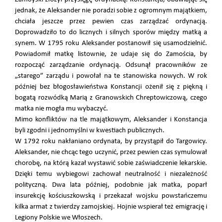
jednak, że Aleksander nie poradzi sobie z ogromnym majątkiem,
chciała jeszcze przez pewien czas zarządzać ordynacją.
Doprowadziło to do licznych i silnych sporów między matką a
synem. W 1795 roku Aleksander postanowił się usamodzielnić.
Powiadomił matkę listownie, że udaje się do Zamościa, by
rozpocząć zarządzanie ordynacją. Odsunął pracowników ze
„starego” zarządu i powołał na te stanowiska nowych. W rok
później bez błogosławieństwa Konstancji ożenił się z piękną i
bogatą rozwódką Marią z Granowskich Chreptowiczową, czego
matka nie mogła mu wybaczyć.
Mimo konfliktów na tle majątkowym, Aleksander i Konstancja
byli zgodni i jednomyślni w kwestiach publicznych.
W 1792 roku nakłaniano ordynata, by przystąpił do Targowicy.
Aleksander, nie chcąc tego uczynić, przez pewien czas symulował
chorobę, na którą kazał wystawić sobie zaświadczenie lekarskie.
Dzięki temu wybiegowi zachował neutralność i niezależność
polityczną. Dwa lata później, podobnie jak matka, poparł
insurekcję kościuszkowską i przekazał wojsku powstańczemu
kilka armat z twierdzy zamojskiej. Hojnie wspierał też emigrację i
Legiony Polskie we Włoszech.