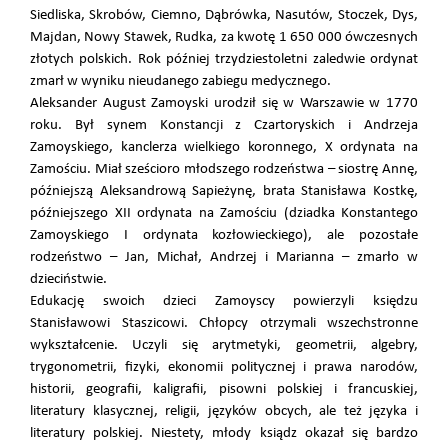
Siedliska, Skrobów, Ciemno, Dąbrówka, Nasutów, Stoczek, Dys,
Majdan, Nowy Stawek, Rudka, za kwotę 1 650 000 ówczesnych
złotych polskich. Rok później trzydziestoletni zaledwie ordynat
zmarł w wyniku nieudanego zabiegu medycznego.
Aleksander August Zamoyski urodził się w Warszawie w 1770
roku. Był synem Konstancji z Czartoryskich i Andrzeja
Zamoyskiego, kanclerza wielkiego koronnego, X ordynata na
Zamościu. Miał sześcioro młodszego rodzeństwa – siostrę Annę,
późniejszą Aleksandrową Sapieżynę, brata Stanisława Kostkę,
późniejszego XII ordynata na Zamościu (dziadka Konstantego
Zamoyskiego I ordynata kozłowieckiego), ale pozostałe
rodzeństwo – Jan, Michał, Andrzej i Marianna – zmarło w
dzieciństwie.
Edukację swoich dzieci Zamoyscy powierzyli księdzu
Stanisławowi Staszicowi. Chłopcy otrzymali wszechstronne
wykształcenie. Uczyli się arytmetyki, geometrii, algebry,
trygonometrii, fizyki, ekonomii politycznej i prawa narodów,
historii, geografii, kaligrafii, pisowni polskiej i francuskiej,
literatury klasycznej, religii, języków obcych, ale też języka i
literatury polskiej. Niestety, młody ksiądz okazał się bardzo