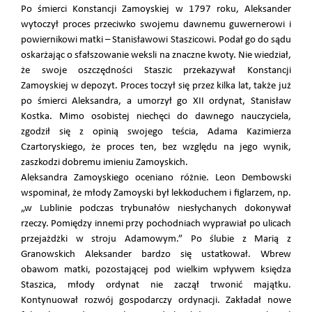
Po śmierci Konstancji Zamoyskiej w 1797 roku, Aleksander
wytoczył proces przeciwko swojemu dawnemu guwernerowi i
powiernikowi matki – Stanisławowi Staszicowi. Podał go do sądu
oskarżając o sfałszowanie weksli na znaczne kwoty. Nie wiedział,
że swoje oszczędności Staszic przekazywał Konstancji
Zamoyskiej w depozyt. Proces toczył się przez kilka lat, także już
po śmierci Aleksandra, a umorzył go XII ordynat, Stanisław
Kostka. Mimo osobistej niechęci do dawnego nauczyciela,
zgodził się z opinią swojego teścia, Adama Kazimierza
Czartoryskiego, że proces ten, bez względu na jego wynik,
zaszkodzi dobremu imieniu Zamoyskich.
Aleksandra Zamoyskiego oceniano różnie. Leon Dembowski
wspominał, że młody Zamoyski był lekkoduchem i figlarzem, np.
„w Lublinie podczas trybunałów niesłychanych dokonywał
rzeczy. Pomiędzy innemi przy pochodniach wyprawiał po ulicach
przejażdżki w stroju Adamowym.” Po ślubie z Marią z
Granowskich Aleksander bardzo się ustatkował. Wbrew
obawom matki, pozostającej pod wielkim wpływem księdza
Staszica, młody ordynat nie zaczął trwonić majątku.
Kontynuował rozwój gospodarczy ordynacji. Zakładał nowe