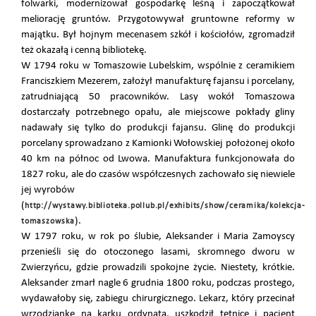
folwarki, modernizował gospodarkę leśną i zapoczątkował
meliorację gruntów. Przygotowywał gruntowne reformy w
majątku. Był hojnym mecenasem szkół i kościołów, zgromadził
też okazałą i cenną bibliotekę.
W 1794 roku w Tomaszowie Lubelskim, wspólnie z ceramikiem
Franciszkiem Mezerem, założył manufakturę fajansu i porcelany,
zatrudniającą 50 pracowników. Lasy wokół Tomaszowa
dostarczały potrzebnego opału, ale miejscowe pokłady gliny
nadawały się tylko do produkcji fajansu. Glinę do produkcji
porcelany sprowadzano z Kamionki Wołowskiej położonej około
40 km na północ od Lwowa. Manufaktura funkcjonowała do
1827 roku, ale do czasów współczesnych zachowało się niewiele
jej wyrobów
(
http://wystawy.biblioteka.pollub.pl/exhibits/show/ceramika/kolekcja-
).
tomaszowska
W 1797 roku, w rok po ślubie, Aleksander i Maria Zamoyscy
przenieśli się do otoczonego lasami, skromnego dworu w
Zwierzyńcu, gdzie prowadzili spokojne życie. Niestety, krótkie.
Aleksander zmarł nagle 6 grudnia 1800 roku, podczas prostego,
wydawałoby się, zabiegu chirurgicznego. Lekarz, który przecinał
wrzodziankę na karku ordynata, uszkodził tętnicę i pacjent