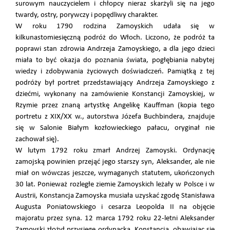
surowym nauczycielem i chłopcy nieraz skarżyli się na jego
twardy, ostry, porywczy i popędliwy charakter.
W roku 1790 rodzina Zamoyskich udała się w
kilkunastomiesięczną podróż do Włoch. Liczono, że podróż ta
poprawi stan zdrowia Andrzeja Zamoyskiego, a dla jego dzieci
miała to być okazja do poznania świata, pogłębiania nabytej
wiedzy i zdobywania życiowych doświadczeń. Pamiątką z tej
podróży był portret przedstawiający Andrzeja Zamoyskiego z
dziećmi, wykonany na zamówienie Konstancji Zamoyskiej, w
Rzymie przez znaną artystkę Angelikę Kauffman (kopia tego
portretu z XIX/XX w., autorstwa Józefa Buchbindera, znajduje
się w Salonie Białym kozłowieckiego pałacu, oryginał nie
zachował się).
W lutym 1792 roku zmarł Andrzej Zamoyski. Ordynację
zamojską powinien przejąć jego starszy syn, Aleksander, ale nie
miał on wówczas jeszcze, wymaganych statutem, ukończonych
30 lat. Ponieważ rozległe ziemie Zamoyskich leżały w Polsce i w
Austrii, Konstancja Zamoyska musiała uzyskać zgodę Stanisława
Augusta Poniatowskiego i cesarza Leopolda II na objęcie
majoratu przez syna. 12 marca 1792 roku 22-letni Aleksander
Zamoyski złożył przysięgę ordynacką. Konstancja, obawiając się