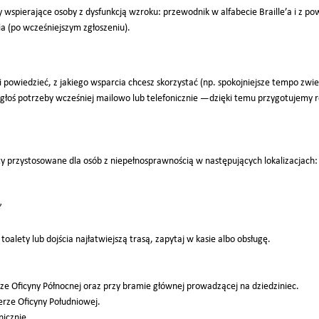
 wspierające osoby z dysfunkcją wzroku: przewodnik w alfabecie Braille’a i z p
 (po wcześniejszym zgłoszeniu).
 i powiedzieć, z jakiego wsparcia chcesz skorzystać (np. spokojniejsze tempo zwie
 zgłoś potrzeby wcześniej mailowo lub telefonicznie —dzięki temu przygotujemy
 przystosowane dla osób z niepełnosprawnością w następujących lokalizacjach:
”
 toalety lub dojścia najłatwiejszą trasą, zapytaj w kasie albo obsługę.
rze Oficyny Północnej oraz przy bramie głównej prowadzącej na dziedziniec.
terze Oficyny Południowej.
nicznie.