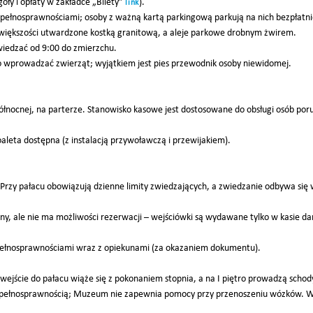
óły i opłaty w zakładce „Bilety”
).
link
epełnosprawnościami; osoby z ważną kartą parkingową parkują na nich bezpłatni
większości utwardzone kostką granitową, a aleje parkowe drobnym żwirem.
wiedzać od 9:00 do zmierzchu.
 wprowadzać zwierząt; wyjątkiem jest pies przewodnik osoby niewidomej.
Północnej, na parterze. Stanowisko kasowe jest dostosowane do obsługi osób por
oaleta dostępna (z instalacją przywoławczą i przewijakiem).
nk). Przy pałacu obowiązują dzienne limity zwiedzających, a zwiedzanie odbywa si
ny, ale nie ma możliwości rezerwacji – wejściówki są wydawane tylko w kasie dane
epełnosprawnościami wraz z opiekunami (za okazaniem dokumentu).
wejście do pałacu wiąże się z pokonaniem stopnia, a na I piętro prowadzą scho
iepełnosprawnością; Muzeum nie zapewnia pomocy przy przenoszeniu wózków. W