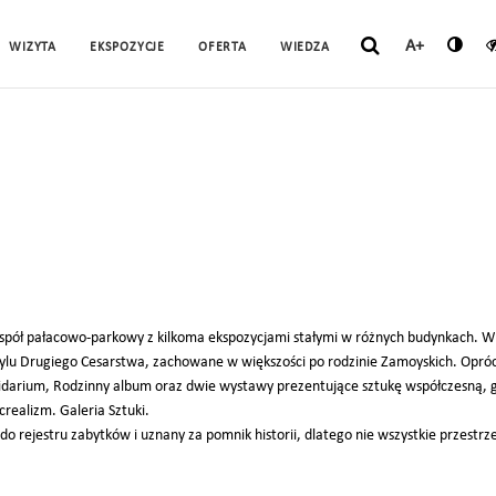
A+
WIZYTA
EKSPOZYCJE
OFERTA
WIEDZA
pół pałacowo-parkowy z kilkoma ekspozycjami stałymi w różnych budynkach. W
tylu Drugiego Cesarstwa, zachowane w większości po rodzinie Zamoyskich. Oprócz
idarium, Rodzinny album oraz dwie wystawy prezentujące sztukę współczesną, g
crealizm. Galeria Sztuki.
do rejestru zabytków i uznany za pomnik historii, dlatego nie wszystkie przest