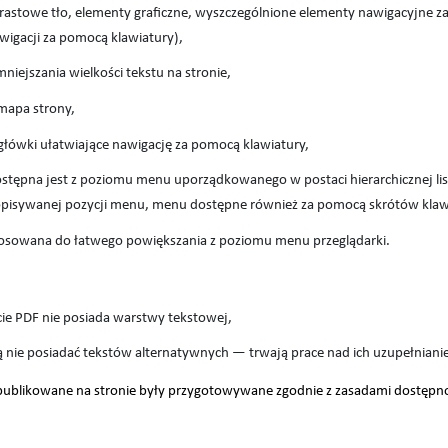
astowe tło, elementy graficzne, wyszczególnione elementy nawigacyjne za
wigacji za pomocą klawiatury),
iejszania wielkości tekstu na stronie,
mapa strony,
agłówki ułatwiające nawigację za pomocą klawiatury,
dostępna jest z poziomu menu uporządkowanego w postaci hierarchicznej lis
isywanej pozycji menu, menu dostępne również za pomocą skrótów kla
tosowana do łatwego powiększania z poziomu menu przeglądarki.
e PDF nie posiada warstwy tekstowej,
ogą nie posiadać tekstów alternatywnych — trwają prace nad ich uzupełniani
publikowane na stronie były przygotowywane zgodnie z zasadami dostępno