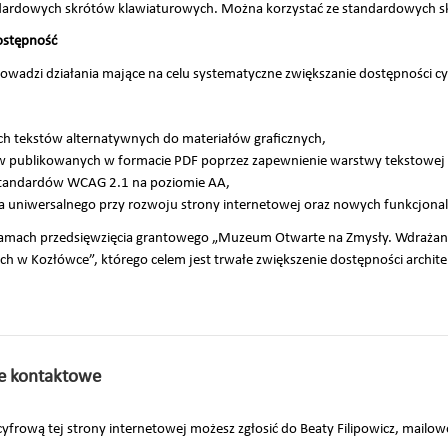
ndardowych skrótów klawiaturowych. Można korzystać ze standardowych sk
ostępność
dzi działania mające na celu systematyczne zwiększanie dostępności cy
ch tekstów alternatywnych do materiałów graficznych,
publikowanych w formacie PDF poprzez zapewnienie warstwy tekstowej o
 standardów WCAG 2.1 na poziomie AA,
a uniwersalnego przy rozwoju strony internetowej oraz nowych funkcjonal
w ramach przedsięwzięcia grantowego „Muzeum Otwarte na Zmysły. Wdrażan
w Kozłówce”, którego celem jest trwałe zwiększenie dostępności archite
.
ne kontaktowe
yfrową tej strony internetowej możesz zgłosić do Beaty Filipowicz, mailo