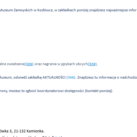
 Muzeum Zamoyskich w Kozłówce, w zakładkach poniżej znajdziesz najważniejsze info
alne zwiedzanie
oraz nagrania w językach obcych
.
(link)
(link)
 w Muzeum, odwiedź zakładkę AKTUALNOŚCI
. Znajdziesz tu informacje o nadchod
(link)
trony, możesz to zgłosić koordynatorowi dostępności (kontakt poniżej).
ówka 3, 21-132 Kamionka.