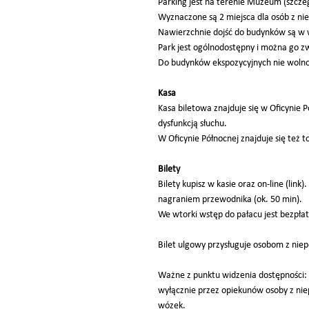
Parking jest na terenie Muzeum (szczeg
Wyznaczone są 2 miejsca dla osób z ni
Nawierzchnie dojść do budynków są w 
Park jest ogólnodostępny i można go z
Do budynków ekspozycyjnych nie wolno
Kasa
Kasa biletowa znajduje się w Oficynie 
dysfunkcją słuchu.
W Oficynie Północnej znajduje się też t
Bilety
Bilety kupisz w kasie oraz on-line (li
nagraniem przewodnika (ok. 50 min).
We wtorki wstęp do pałacu jest bezpłat
Bilet ulgowy przysługuje osobom z ni
Ważne z punktu widzenia dostępności: 
wyłącznie przez opiekunów osoby z n
wózek.