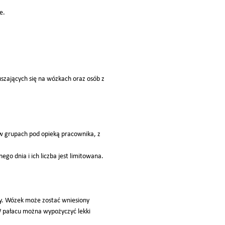
e.
uszających się na wózkach oraz osób z
ę w grupach pod opieką pracownika, z
go dnia i ich liczba jest limitowana.
dy. Wózek może zostać wniesiony
 pałacu można wypożyczyć lekki