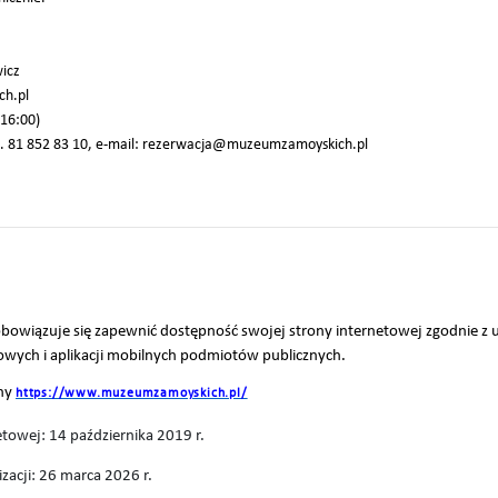
wicz
ch.pl
–16:00)
el. 81 852 83 10, e-mail: rezerwacja@muzeumzamoyskich.pl
iązuje się zapewnić dostępność swojej strony internetowej zgodnie z us
owych i aplikacji mobilnych podmiotów publicznych.
ony
https://www.muzeumzamoyskich.pl/
etowej:
14 października 2019 r.
izacji: 26 marca 2026 r.