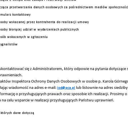
cząca E-sklepu oraz zakupu i rezerwacji biletów
ycząca przetwarzania danych osobowych za pośrednictwem mediów społecznoś
ormularz kontaktowy
osoby wskazanej przez kontrahenta do realizacji umowy
osoby biorącej udział w wydarzeniach publicznych
 osób wskazanych w zgłoszeniu
sygnalistów
kontaktować się z Administratorem, który odpowie na pytania dotyczące
prawnieniach.
taktów Inspektora Ochrony Danych Osobowych w osobie p. Karola Górnego
ając wiadomość na adres e-mail:
lub listownie na adres siedziby
iod@pca.pl
ormację o przysługujących prawach oraz sposobie ich realizacji. Prosimy o 
 na celu wsparcie w realizacji przysługujących Państwu uprawnień.
 których dane dotyczą