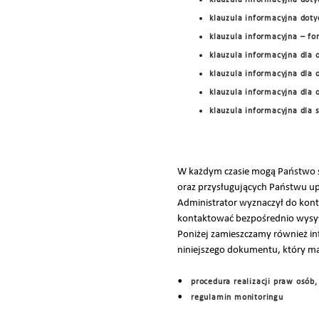
klauzula informacyjna doty
klauzula informacyjna dot
klauzula informacyjna – f
klauzula informacyjna dla 
klauzula informacyjna dla 
klauzula informacyjna dla
klauzula informacyjna dla 
W każdym czasie mogą Państwo s
oraz przysługujących Państwu u
Administrator wyznaczył do kon
kontaktować bezpośrednio wysył
Poniżej zamieszczamy również inf
niniejszego dokumentu, który ma
•
procedura realizacji praw osób,
•
regulamin monitoringu