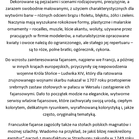
Dekorowane są pejzażami i scenami rodzajowymi, precyzyjnie, a
zarazem swobodnie malowanymi, z użyciem charakterystycznych dla
wytwórni barw – różnych odcieni brązu i fioletu, błękitu, żółci i zieleni.
Naczynia mają wyszukane rokokowe formy, plastyczne i malarskie
ornamenty – rocailles, muszle, liście akantu, woluty, używane przez
pracujących w firmie modelerów, a naturalistycznie opracowane
kwiaty i owoce należą do ograniczonego, ale stałego jej repertuaru –
są to róże, polne bratki, ogórecznik, cykoria.
Do wzrostu zainteresowania fajansem, najpierw we Francji, a później
w innych krajach europejskich, przyczyniły się niepowodzenia
wojenne Króla Słońce – Ludwika XIV, który dla ratowania
zrujnowanego wojnami skarbu nakazał w 1707 roku przetopienie
srebrnych zastaw stołowych w pałacu w Wersalu i zastąpienie ich
fajansowymi. Dało to początek modzie na eleganckie, wytworne
serwisy właśnie fajansowe, które zachwycały swoją urodą, ciepłym
kolorytem, delikatnym rysunkiem, wyrafinowaną kolorystyką i, jakże
często, oryginalną tematyką.
Francuskie fajanse zagościły także na stołach polskich magnatów i
możnej szlachty. Wiadomo na przykład, że jakiś bliżej nieokreślony
„garnitur” naczyń z manufaktury w Strasburgu zakupiła w 1749 roku