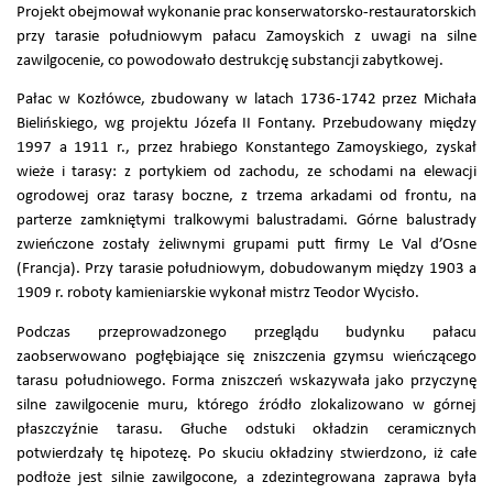
Projekt obejmował wykonanie prac konserwatorsko-restauratorskich
przy tarasie południowym pałacu Zamoyskich z uwagi na silne
zawilgocenie, co powodowało destrukcję substancji zabytkowej.
Pałac w Kozłówce, zbudowany w latach 1736-1742 przez Michała
Bielińskiego, wg projektu Józefa II Fontany. Przebudowany między
1997 a 1911 r., przez hrabiego Konstantego Zamoyskiego, zyskał
wieże i tarasy: z portykiem od zachodu, ze schodami na elewacji
ogrodowej oraz tarasy boczne, z trzema arkadami od frontu, na
parterze zamkniętymi tralkowymi balustradami. Górne balustrady
zwieńczone zostały żeliwnymi grupami putt firmy Le Val d’Osne
(Francja). Przy tarasie południowym, dobudowanym między 1903 a
1909 r. roboty kamieniarskie wykonał mistrz Teodor Wycisło.
Podczas przeprowadzonego przeglądu budynku pałacu
zaobserwowano pogłębiające się zniszczenia gzymsu wieńczącego
tarasu południowego. Forma zniszczeń wskazywała jako przyczynę
silne zawilgocenie muru, którego źródło zlokalizowano w górnej
płaszczyźnie tarasu. Głuche odstuki okładzin ceramicznych
potwierdzały tę hipotezę. Po skuciu okładziny stwierdzono, iż całe
podłoże jest silnie zawilgocone, a zdezintegrowana zaprawa była