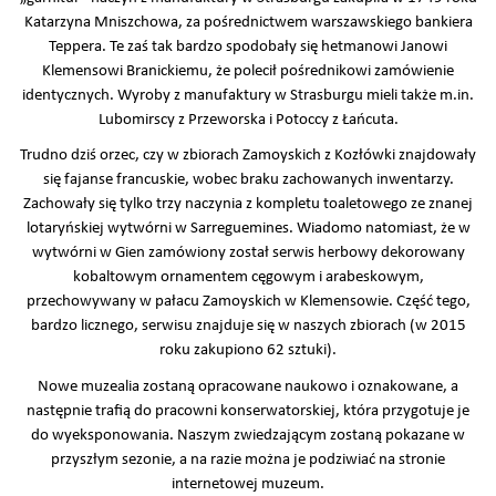
Katarzyna Mniszchowa, za pośrednictwem warszawskiego bankiera
Teppera. Te zaś tak bardzo spodobały się hetmanowi Janowi
Klemensowi Branickiemu, że polecił pośrednikowi zamówienie
identycznych. Wyroby z manufaktury w Strasburgu mieli także m.in.
Lubomirscy z Przeworska i Potoccy z Łańcuta.
Trudno dziś orzec, czy w zbiorach Zamoyskich z Kozłówki znajdowały
się fajanse francuskie, wobec braku zachowanych inwentarzy.
Zachowały się tylko trzy naczynia z kompletu toaletowego ze znanej
lotaryńskiej wytwórni w Sarreguemines. Wiadomo natomiast, że w
wytwórni w Gien zamówiony został serwis herbowy dekorowany
kobaltowym ornamentem cęgowym i arabeskowym,
przechowywany w pałacu Zamoyskich w Klemensowie. Część tego,
bardzo licznego, serwisu znajduje się w naszych zbiorach (w 2015
roku zakupiono 62 sztuki).
Nowe muzealia zostaną opracowane naukowo i oznakowane, a
następnie trafią do pracowni konserwatorskiej, która przygotuje je
do wyeksponowania. Naszym zwiedzającym zostaną pokazane w
przyszłym sezonie, a na razie można je podziwiać na stronie
internetowej muzeum.