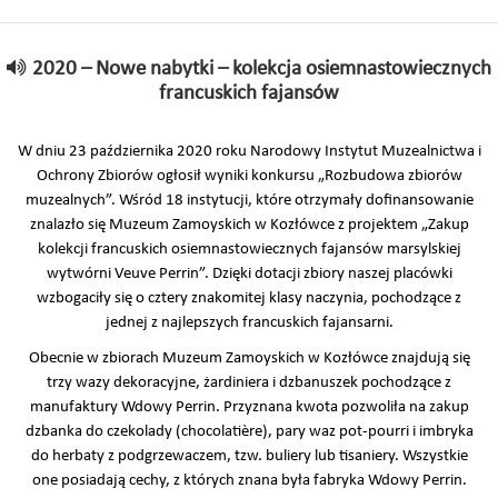
2020 – Nowe nabytki – kolekcja osiemnastowiecznych
francuskich fajansów
W dniu 23 października 2020 roku Narodowy Instytut Muzealnictwa i
Ochrony Zbiorów ogłosił wyniki konkursu „Rozbudowa zbiorów
muzealnych”. Wśród 18 instytucji, które otrzymały dofinansowanie
znalazło się Muzeum Zamoyskich w Kozłówce z projektem „Zakup
kolekcji francuskich osiemnastowiecznych fajansów marsylskiej
wytwórni Veuve Perrin”. Dzięki dotacji zbiory naszej placówki
wzbogaciły się o cztery znakomitej klasy naczynia, pochodzące z
jednej z najlepszych francuskich fajansarni.
Obecnie w zbiorach Muzeum Zamoyskich w Kozłówce znajdują się
trzy wazy dekoracyjne, żardiniera i dzbanuszek pochodzące z
manufaktury Wdowy Perrin. Przyznana kwota pozwoliła na zakup
dzbanka do czekolady (chocolatière), pary waz pot-pourri i imbryka
do herbaty z podgrzewaczem, tzw. buliery lub tisaniery. Wszystkie
one posiadają cechy, z których znana była fabryka Wdowy Perrin.