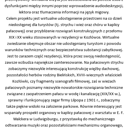
dysfunkcjami między innymi poprzez wprowadzenie audiodeskrypcji,
lektora oraz tłumaczenia informacji na język migowy.
Celem projektu jest wirtualne udostępnienie przestrzeni na co dzień
niedostępnej dla turystów (tj. strychu i wież oraz chóru w kaplicy
pałacowej) oraz przybliżenie rozwiązań konstrukcyjnych z przełomu
XIX i XX wieku stosowanych w rezydencji w Kozłówce. Wirtualne
zwiedzanie obejmuje obszar nie udostępniany turystom z powodu
warunków technicznych oraz bezpieczeństwa substancji zabytkowej.
Jest to zarazem część rezydencji, która przez swoją niedostępność,
zawsze wzbudza największe zainteresowanie. Na pałacowym strychu
zobaczymy niezwykle interesującą konstrukcję więźby dachowej,
pozostałości herbów rodziny Bielińskich, XVIII-wiecznych właścicieli
Kozłówki, czy fragmenty scenografii filmowej, zaś w wieżach
pałacowych poznamy niezwykle nowatorskie rozwiązania techniczne
związane z zaopatrzeniem pałacu w wodę i kanalizację (XIX/XX w.),
sprawny i funkcjonujący zegar firmy Lilpopa z 1901 r., zobaczymy
także piękne widoki na założenie parkowe. Równie interesujący jest
wspaniały prospekt organowy w kaplicy pałacowej z warsztatu w E. F.
Walckera w Ludwigsburgu, z przystawką do mechanicznego
odtwarzania muzyki oraz pozostałościami mechanizmu organowego,