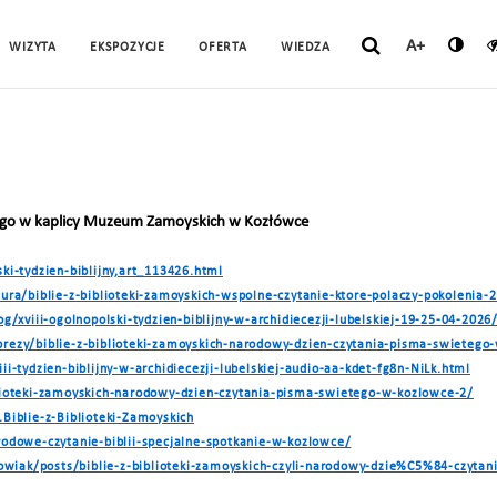
A+
WIZYTA
EKSPOZYCJE
OFERTA
WIEDZA
ego w kaplicy Muzeum Zamoyskich w Kozłówce
ski-tydzien-biblijny,art_113426.html
ltura/biblie-z-biblioteki-zamoyskich-wspolne-czytanie-ktore-polaczy-pokolenia
og/xviii-ogolnopolski-tydzien-biblijny-w-archidiecezji-lubelskiej-19-25-04-2026
prezy/biblie-z-biblioteki-zamoyskich-narodowy-dzien-czytania-pisma-swietego
ii-tydzien-biblijny-w-archidiecezji-lubelskiej-audio-aa-kdet-fg8n-NiLk.html
blioteki-zamoyskich-narodowy-dzien-czytania-pisma-swietego-w-kozlowce-2/
.Biblie-z-Biblioteki-Zamoyskich
arodowe-czytanie-biblii-specjalne-spotkanie-w-kozlowce/
owiak/posts/biblie-z-biblioteki-zamoyskich-czyli-narodowy-dzie%C5%84-czy