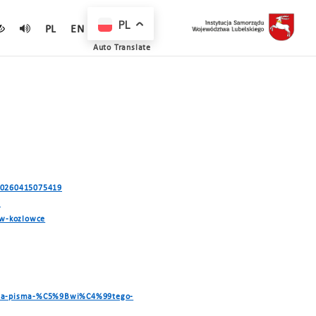
PL
PL
EN
Auto Translate
-20260415075419
/
-w-kozlowce
tania-pisma-%C5%9Bwi%C4%99tego-