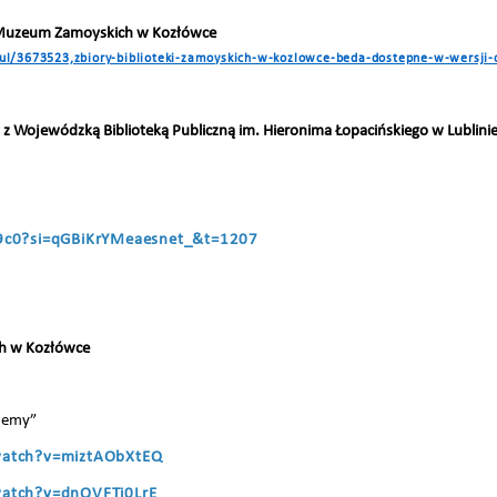
eki Muzeum Zamoyskich w Kozłówce
tykul/3673523,zbiory-biblioteki-zamoyskich-w-kozlowce-beda-dostepne-w-wersji-
 Wojewódzką Biblioteką Publiczną im. Hieronima Łopacińskiego w Lublini
9c0?si=qGBiKrYMeaesnet_&t=1207
h w Kozłówce
ajemy”
watch?v=miztAObXtEQ
atch?v=dnQVFTi0LrE