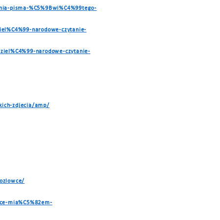
ytania-pisma-%C5%9Bwi%C4%99tego-
iel%C4%99-narodowe-czytanie-
ziel%C4%99-narodowe-czytanie-
kich-zdjecia/amp/
kozlowce/
wce-mia%C5%82em-