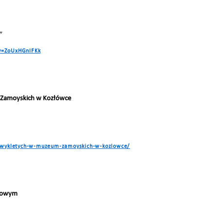
”
v=ZoUxHGnlFKk
 Zamoyskich w Kozłówce
i-wykletych-w-muzeum-zamoyskich-w-kozlowce/
niowym