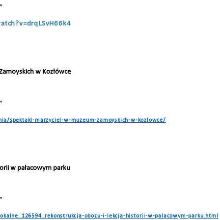
”
watch?v=drqLSvH66k4
 Zamoyskich w Kozłówce
”
enia/spektakl-marzyciel-w-muzeum-zamoyskich-w-kozlowce/
torii w pałacowym parku
”
lokalne_126594_rekonstrukcja-obozu-i-lekcja-historii-w-palacowym-parku.html