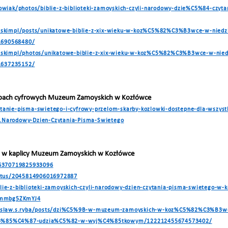
owiak/photos/biblie-z-biblioteki-zamoyskich-czyli-narodowy-dzie%C5%84-cz
skimpl/posts/unikatowe-biblie-z-xix-wieku-w-koz%C5%82%C3%B3wce-w-niedz
690568480/
skimpl/photos/unikatowe-biblie-z-xix-wieku-w-koz%C5%82%C3%B3wce-w-nied
637235152/
sobach cyfrowych Muzeum Zamoyskich w Kozłówce
zytanie-pisma-swietego-i-cyfrowy-przelom-skarby-kozlowki-dostepne-dla-wszyst
18.Narodowy-Dzien-Czytania-Pisma-Swietego
ego w kaplicy Muzeum Zamoyskich w Kozłówce
26370719825933096
atus/2045814906016972887
iblie-z-biblioteki-zamoyskich-czyli-narodowy-dzien-czytania-pisma-swietego-w-
s/mmbg5ZKmYJ4
zyslaw.s.ryba/posts/dzi%C5%9B-w-muzeum-zamoyskich-w-koz%C5%82%C3%B3
%85%C4%87-udzia%C5%82-w-wyj%C4%85tkowym/122212455674573402/