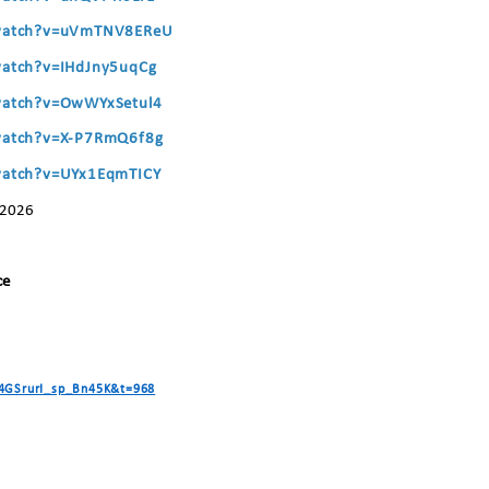
/watch?v=uVmTNV8EReU
watch?v=IHdJny5uqCg
watch?v=OwWYxSetul4
watch?v=X-P7RmQ6f8g
watch?v=UYx1EqmTICY
.2026
ce
=4GSrurI_sp_Bn45K&t=968