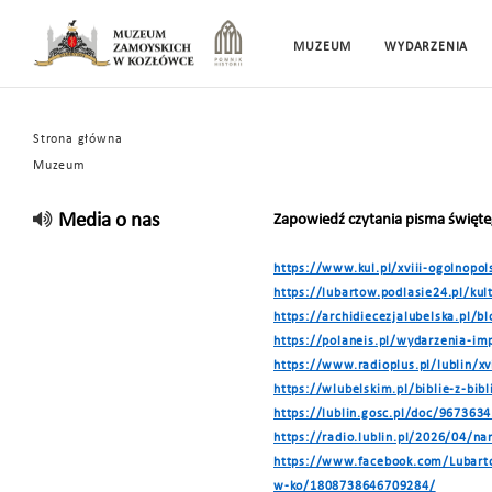
MUZEUM
WYDARZENIA
Strona główna
Muzeum
Media o nas
Zapowiedź czytania pisma święt
https://www.kul.pl/xviii-ogolnopol
https://lubartow.podlasie24.pl/ku
https://archidiecezjalubelska.pl/bl
https://polaneis.pl/wydarzenia-im
https://www.radioplus.pl/lublin/xvi
https://wlubelskim.pl/biblie-z-bi
https://lublin.gosc.pl/doc/9673634
https://radio.lublin.pl/2026/04/n
https://www.facebook.com/Lubart
w-ko/1808738646709284/