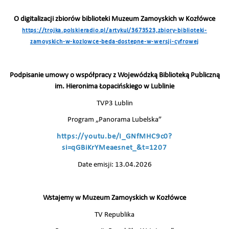
O digitalizacji zbiorów biblioteki Muzeum Zamoyskich w Kozłówce
https://trojka.polskieradio.pl/artykul/3673523,zbiory-biblioteki-
zamoyskich-w-kozlowce-beda-dostepne-w-wersji-cyfrowej
Podpisanie umowy o współpracy z Wojewódzką Biblioteką Publiczną
im. Hieronima Łopacińskiego w Lublinie
TVP3 Lublin
Program „Panorama Lubelska”
https://youtu.be/I_GNfMHC9c0?
si=qGBiKrYMeaesnet_&t=1207
Date emisji: 13.04.2026
Wstajemy w Muzeum Zamoyskich w Kozłówce
TV Republika