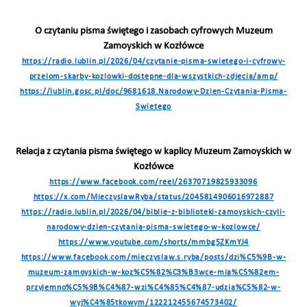
O czytaniu pisma świętego i zasobach cyfrowych Muzeum
Zamoyskich w Kozłówce
https://radio.lublin.pl/2026/04/czytanie-pisma-swietego-i-cyfrowy-
przelom-skarby-kozlowki-dostepne-dla-wszystkich-zdjecia/amp/
https://lublin.gosc.pl/doc/9681618.Narodowy-Dzien-Czytania-Pisma-
Swietego
Relacja z czytania pisma świętego w kaplicy Muzeum Zamoyskich w
Kozłówce
https://www.facebook.com/reel/26370719825933096
https://x.com/MieczyslawRyba/status/2045814906016972887
https://radio.lublin.pl/2026/04/biblie-z-biblioteki-zamoyskich-czyli-
narodowy-dzien-czytania-pisma-swietego-w-kozlowce/
https://www.youtube.com/shorts/mmbg5ZKmYJ4
https://www.facebook.com/mieczyslaw.s.ryba/posts/dzi%C5%9B-w-
muzeum-zamoyskich-w-koz%C5%82%C3%B3wce-mia%C5%82em-
przyjemno%C5%9B%C4%87-wzi%C4%85%C4%87-udzia%C5%82-w-
wyj%C4%85tkowym/122212455674573402/