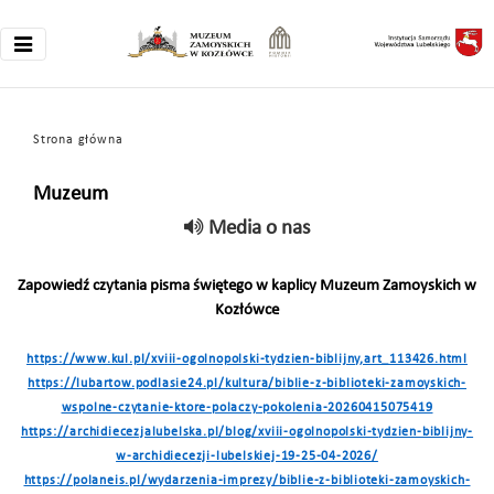
Strona główna
Muzeum
Media o nas
Zapowiedź czytania pisma świętego w kaplicy Muzeum Zamoyskich w
Kozłówce
https://www.kul.pl/xviii-ogolnopolski-tydzien-biblijny,art_113426.html
https://lubartow.podlasie24.pl/kultura/biblie-z-biblioteki-zamoyskich-
wspolne-czytanie-ktore-polaczy-pokolenia-20260415075419
https://archidiecezjalubelska.pl/blog/xviii-ogolnopolski-tydzien-biblijny-
w-archidiecezji-lubelskiej-19-25-04-2026/
https://polaneis.pl/wydarzenia-imprezy/biblie-z-biblioteki-zamoyskich-