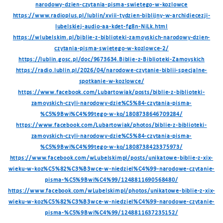
narodowy-dzien-czytania-pisma-swietego-w-kozlowce
https://www.radioplus.pl/lublin/xviii-tydzien-biblijny-w-archidiecezji-
lubelskiej-audio-aa-kdet-fg8n-NiLk.html
https://wlubelskim.pl/biblie-z-biblioteki-zamoyskich-narodowy-dzien-
czytania-pisma-swietego-w-kozlowce-2/
https://lublin.gosc.pl/doc/9673634.Biblie-z-Biblioteki-Zamoyskich
https://radio.lublin.pl/2026/04/narodowe-czytanie-biblii-specjalne-
spotkanie-w-kozlowce/
https://www.facebook.com/Lubartowiak/posts/biblie-z-biblioteki-
zamoyskich-czyli-narodowy-dzie%C5%84-czytania-pisma-
%C5%9Bwi%C4%99tego-w-ko/1808738646709284/
https://www.facebook.com/Lubartowiak/photos/biblie-z-biblioteki-
zamoyskich-czyli-narodowy-dzie%C5%84-czytania-pisma-
%C5%9Bwi%C4%99tego-w-ko/1808738423375973/
https://www.facebook.com/wLubelskimpl/posts/unikatowe-biblie-z-xix-
wieku-w-koz%C5%82%C3%B3wce-w-niedziel%C4%99-narodowe-czytanie-
pisma-%C5%9Bwi%C4%99/1248811690568480/
https://www.facebook.com/wLubelskimpl/photos/unikatowe-biblie-z-xix-
wieku-w-koz%C5%82%C3%B3wce-w-niedziel%C4%99-narodowe-czytanie-
pisma-%C5%9Bwi%C4%99/1248811637235152/