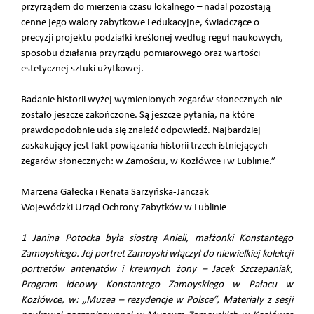
przyrządem do mierzenia czasu lokalnego – nadal pozostają
cenne jego walory zabytkowe i edukacyjne, świadczące o
precyzji projektu podziałki kreślonej według reguł naukowych,
sposobu działania przyrządu pomiarowego oraz wartości
estetycznej sztuki użytkowej.
Badanie historii wyżej wymienionych zegarów słonecznych nie
zostało jeszcze zakończone. Są jeszcze pytania, na które
prawdopodobnie uda się znaleźć odpowiedź. Najbardziej
zaskakujący jest fakt powiązania historii trzech istniejących
zegarów słonecznych: w Zamościu, w Kozłówce i w Lublinie.”
Marzena Gałecka i Renata Sarzyńska-Janczak
Wojewódzki Urząd Ochrony Zabytków w Lublinie
1 Janina Potocka była siostrą Anieli, małżonki Konstantego
Zamoyskiego. Jej portret Zamoyski włączył do niewielkiej kolekcji
portretów antenatów i krewnych żony – Jacek Szczepaniak,
Program ideowy Konstantego Zamoyskiego w Pałacu w
Kozłówce, w: „Muzea – rezydencje w Polsce”, Materiały z sesji