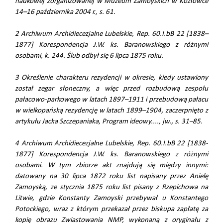
naukowej zorganizowanej w Muzeum Zamoyskich w Kozłówce
14–16 października 2004 r., s. 61.
2 Archiwum Archidiecezjalne Lubelskie, Rep. 60.I.bB 22 [1838–
1877] Korespondencja J.W. ks. Baranowskiego z różnymi
osobami, k. 244. Ślub odbył się 6 lipca 1875 roku.
3 Określenie charakteru rezydencji w okresie, kiedy ustawiony
został zegar słoneczny, a więc przed rozbudową zespołu
pałacowo-parkowego w latach 1897–1911 i przebudową pałacu
w wielkopańską rezydencję w latach 1899–1904, zaczerpnięto z
artykułu Jacka Szczepaniaka, Program ideowy...., jw., s. 31–85.
4 Archiwum Archidiecezjalne Lubelskie, Rep. 60.I.bB 22 [1838-
1877] Korespondencja J.W. ks. Baranowskiego z różnymi
osobami. W tym zbiorze akt znajdują się między innymi:
datowany na 30 lipca 1872 roku list napisany przez Anielę
Zamoyską, ze stycznia 1875 roku list pisany z Rzepichowa na
Litwie, gdzie Konstanty Zamoyski przebywał u Konstantego
Potockiego, wraz z którym przekazał przez biskupa zapłatę za
kopię obrazu Zwiastowania NMP, wykonaną z oryginału z