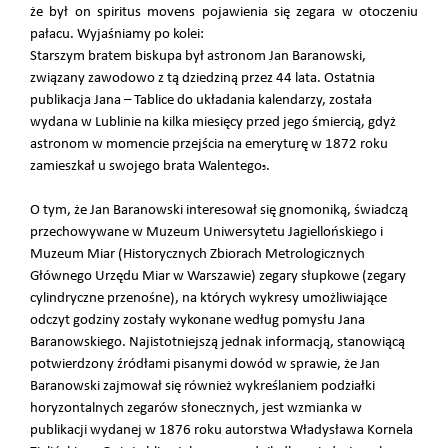
że był on spiritus movens pojawienia się zegara w otoczeniu
pałacu. Wyjaśniamy po kolei:
Starszym bratem biskupa był astronom Jan Baranowski,
związany zawodowo z tą dziedziną przez 44 lata. Ostatnia
publikacja Jana – Tablice do układania kalendarzy, została
wydana w Lublinie na kilka miesięcy przed jego śmiercią, gdyż
astronom w momencie przejścia na emeryturę w 1872 roku
zamieszkał u swojego brata Walentego
.
5
O tym, że Jan Baranowski interesował się gnomoniką, świadczą
przechowywane w Muzeum Uniwersytetu Jagiellońskiego i
Muzeum Miar (Historycznych Zbiorach Metrologicznych
Głównego Urzędu Miar w Warszawie) zegary słupkowe (zegary
cylindryczne przenośne), na których wykresy umożliwiające
odczyt godziny zostały wykonane według pomysłu Jana
Baranowskiego. Najistotniejszą jednak informacją, stanowiącą
potwierdzony źródłami pisanymi dowód w sprawie, że Jan
Baranowski zajmował się również wykreślaniem podziałki
horyzontalnych zegarów słonecznych, jest wzmianka w
publikacji wydanej w 1876 roku autorstwa Władysława Kornela