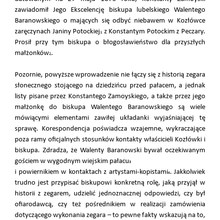
zawiadomił Jego Ekscelencję biskupa lubelskiego Walentego
Baranowskiego o mających się odbyć niebawem w Kozłówce
zaręczynach Janiny Potockiej
z Konstantym Potockim z Peczary.
1
Prosił przy tym biskupa o błogosławieństwo dla przyszłych
małżonków
.
2
Pozornie, powyższe wprowadzenie nie łączy się z historią zegara
słonecznego stojącego na dziedzińcu przed pałacem, a jednak
listy pisane przez Konstantego Zamoyskiego, a także przez jego
małżonkę do biskupa Walentego Baranowskiego są wiele
mówiącymi elementami zawiłej układanki wyjaśniającej tę
sprawę. Korespondencja poświadcza wzajemne, wykraczające
poza ramy oficjalnych stosunków kontakty właścicieli Kozłówki i
biskupa. Zdradza, że Walenty Baranowski bywał oczekiwanym
gościem w wygodnym wiejskim pałacu
3
i powiernikiem w kontaktach z artystami-kopistami
. Jakkolwiek
4
trudno jest przypisać biskupowi konkretną rolę, jaką przyjął w
historii z zegarem, udzielić jednoznacznej odpowiedzi, czy był
ofiarodawcą, czy też pośrednikiem w realizacji zamówienia
dotyczącego wykonania zegara – to pewne fakty wskazują na to,