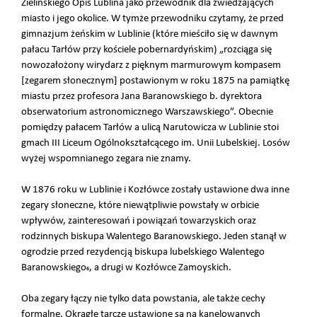
Zielińskiego Opis Lublina jako przewodnik dla zwiedzających
miasto i jego okolice. W tymże przewodniku czytamy, że przed
gimnazjum żeńskim w Lublinie (które mieściło się w dawnym
pałacu Tarłów przy kościele pobernardyńskim) „rozciąga się
nowozałożony wirydarz z pięknym marmurowym kompasem
[zegarem słonecznym] postawionym w roku 1875 na pamiątkę
miastu przez profesora Jana Baranowskiego b. dyrektora
obserwatorium astronomicznego Warszawskiego”. Obecnie
pomiędzy pałacem Tarłów a ulicą Narutowicza w Lublinie stoi
gmach III Liceum Ogólnokształcącego im. Unii Lubelskiej. Losów
wyżej wspomnianego zegara nie znamy.
W 1876 roku w Lublinie i Kozłówce zostały ustawione dwa inne
zegary słoneczne, które niewątpliwie powstały w orbicie
wpływów, zainteresowań i powiązań towarzyskich oraz
rodzinnych biskupa Walentego Baranowskiego. Jeden stanął w
ogrodzie przed rezydencją biskupa lubelskiego Walentego
Baranowskiego
, a drugi w Kozłówce Zamoyskich.
6
Oba zegary łączy nie tylko data powstania, ale także cechy
formalne. Okrągłe tarcze ustawione są na kanelowanych