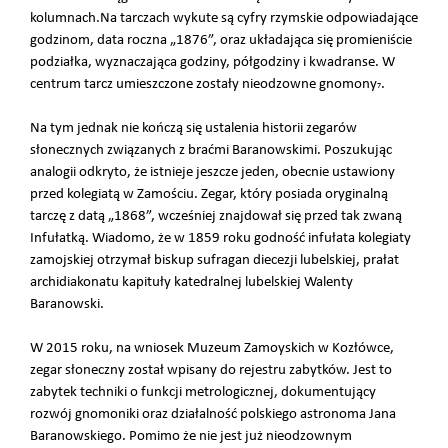
kolumnach.Na tarczach wykute są cyfry rzymskie odpowiadające
godzinom, data roczna „1876”, oraz układająca się promieniście
podziałka, wyznaczająca godziny, półgodziny i kwadranse. W
centrum tarcz umieszczone zostały nieodzowne gnomony
.
7
Na tym jednak nie kończą się ustalenia historii zegarów
słonecznych związanych z braćmi Baranowskimi. Poszukując
analogii odkryto, że istnieje jeszcze jeden, obecnie ustawiony
przed kolegiatą w Zamościu. Zegar, który posiada oryginalną
tarczę z datą „1868”, wcześniej znajdował się przed tak zwaną
Infułatką. Wiadomo, że w 1859 roku godność infułata kolegiaty
zamojskiej otrzymał biskup sufragan diecezji lubelskiej, prałat
archidiakonatu kapituły katedralnej lubelskiej Walenty
Baranowski.
W 2015 roku, na wniosek Muzeum Zamoyskich w Kozłówce,
zegar słoneczny został wpisany do rejestru zabytków. Jest to
zabytek techniki o funkcji metrologicznej, dokumentujący
rozwój gnomoniki oraz działalność polskiego astronoma Jana
Baranowskiego. Pomimo że nie jest już nieodzownym