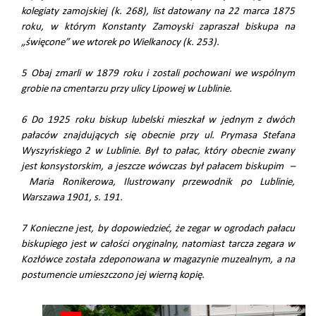
kolegiaty zamojskiej (k. 268), list datowany na 22 marca 1875
roku, w którym Konstanty Zamoyski zapraszał biskupa na
„święcone” we wtorek po Wielkanocy (k. 253).
5 Obaj zmarli w 1879 roku i zostali pochowani we wspólnym
grobie na cmentarzu przy ulicy Lipowej w Lublinie.
6 Do 1925 roku biskup lubelski mieszkał w jednym z dwóch
pałaców znajdujących się obecnie przy ul. Prymasa Stefana
Wyszyńskiego 2 w Lublinie. Był to pałac, który obecnie zwany
jest konsystorskim, a jeszcze wówczas był pałacem biskupim –
Maria Ronikerowa, Ilustrowany przewodnik po Lublinie,
Warszawa 1901, s. 191.
7 Konieczne jest, by dopowiedzieć, że zegar w ogrodach pałacu
biskupiego jest w całości oryginalny, natomiast tarcza zegara w
Kozłówce została zdeponowana w magazynie muzealnym, a na
postumencie umieszczono jej wierną kopię.