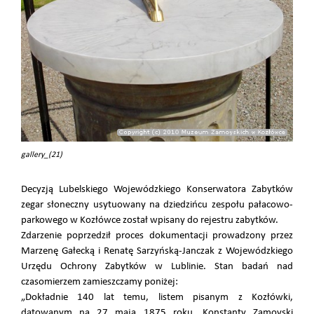
gallery_(21)
Decyzją Lubelskiego Wojewódzkiego Konserwatora Zabytków
zegar słoneczny usytuowany na dziedzińcu zespołu pałacowo-
parkowego w Kozłówce został wpisany do rejestru zabytków.
Zdarzenie poprzedził proces dokumentacji prowadzony przez
Marzenę Gałecką i Renatę Sarzyńską-Janczak z Wojewódzkiego
Urzędu Ochrony Zabytków w Lublinie. Stan badań nad
czasomierzem zamieszczamy poniżej:
„Dokładnie 140 lat temu, listem pisanym z Kozłówki,
datowanym na 27 maja 1875 roku, Konstanty Zamoyski