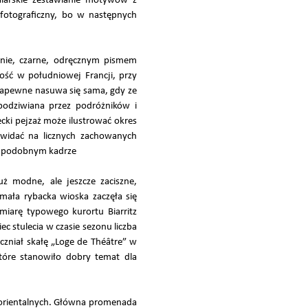
alarskie zestawianie motywów z
fotograficzny, bo w następnych
tnie, czarne, odręcznym pismem
wość w południowej Francji, przy
a zapewne nasuwa się sama, gdy ze
podziwiana przez podróżników i
cki pejzaż może ilustrować okres
o widać na licznych zachowanych
 w podobnym kadrze
uż modne, ale jeszcze zaciszne,
mała rybacka wioska zaczęła się
miarę typowego kurortu Biarritz
ec stulecia w czasie sezonu liczba
czniał skałę „Loge de Théâtre” w
które stanowiło dobry temat dla
w orientalnych. Główna promenada