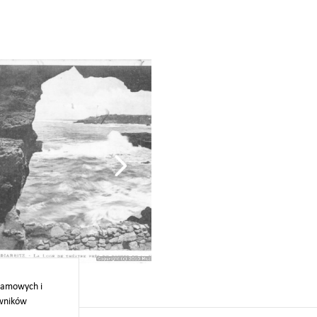
gallery_(4)
klamowych i
owników