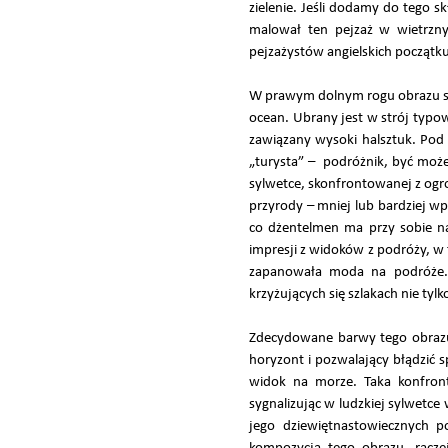
zielenie. Jeśli dodamy do tego 
malował ten pejzaż w wietrzny
pejzażystów angielskich początku
W prawym dolnym rogu obrazu sto
ocean. Ubrany jest w strój typo
zawiązany wysoki halsztuk. Pod
„turysta” – podróżnik, być może
sylwetce, skonfrontowanej z ogr
przyrody – mniej lub bardziej w
co dżentelmen ma przy sobie na 
impresji z widoków z podróży, w 
zapanowała moda na podróże. By
krzyżujących się szlakach nie tyl
Zdecydowane barwy tego obrazu p
horyzont i pozwalający błądzić s
widok na morze. Taka konfront
sygnalizując w ludzkiej sylwetce
jego dziewiętnastowiecznych p