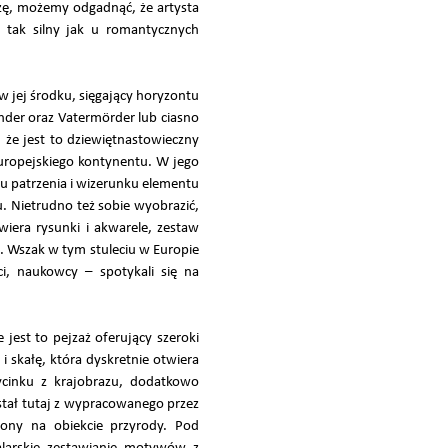
yzę, możemy odgadnąć, że artysta
 tak silny jak u romantycznych
 jej środku, sięgający horyzontu
nder oraz Vatermörder lub ciasno
że jest to dziewiętnastowieczny
europejskiego kontynentu. W jego
u patrzenia i wizerunku elementu
. Nietrudno też sobie wyobrazić,
wiera rysunki i akwarele, zestaw
u. Wszak w tym stuleciu w Europie
ci, naukowcy – spotykali się na
jest to pejzaż oferujący szeroki
i skałę, która dyskretnie otwiera
ycinku z krajobrazu, dodatkowo
ystał tutaj z wypracowanego przez
iony na obiekcie przyrody. Pod