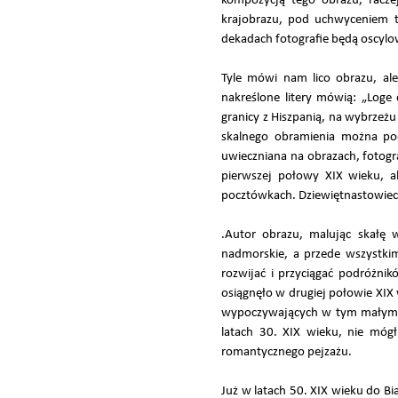
kompozycją tego obrazu, racze
krajobrazu, pod uchwyceniem t
dekadach fotografie będą oscylo
Tyle mówi nam lico obrazu, al
nakreślone litery mówią: „Loge 
granicy z Hiszpanią, na wybrzeżu
skalnego obramienia można pod
uwieczniana na obrazach, fotogr
pierwszej połowy XIX wieku, al
pocztówkach. Dziewiętnastowiecz
.Autor obrazu, malując skałę w
nadmorskie, a przede wszystkim
rozwijać i przyciągać podróżni
osiągnęło w drugiej połowie XIX w
wypoczywających w tym małym mia
latach 30. XIX wieku, nie mógł
romantycznego pejzażu.
Już w latach 50. XIX wieku do B