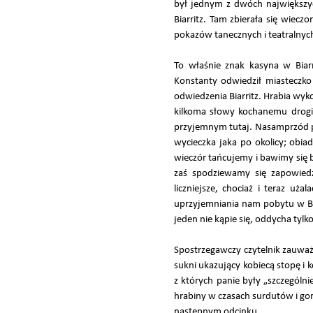
był jednym z dwóch największy
Biarritz. Tam zbierała się wieczo
pokazów tanecznych i teatralnyc
To właśnie znak kasyna w Biar
Konstanty odwiedził miasteczko
odwiedzenia Biarritz. Hrabia wyk
kilkoma słowy kochanemu drogie
przyjemnym tutaj. Nasamprzód po
wycieczka jaka po okolicy; obia
wieczór tańcujemy i bawimy się 
zaś spodziewamy się zapowied
liczniejsze, chociaż i teraz uż
uprzyjemniania nam pobytu w Bia
jeden nie kąpie się, oddycha tyl
Spostrzegawczy czytelnik zauważy
sukni ukazujący kobiecą stopę i 
z których panie były „szczególn
hrabiny w czasach surdutów i go
następnym odcinku.