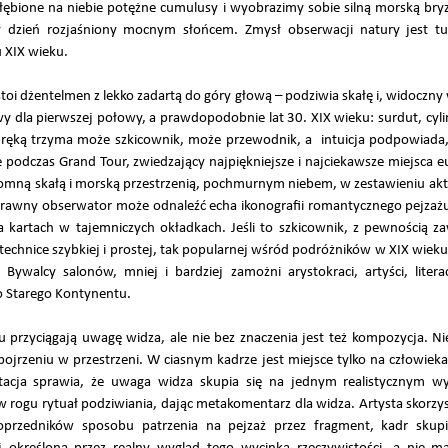
skłębione na niebie potężne cumulusy i wyobrazimy sobie silną morską br
 dzień rozjaśniony mocnym słońcem. Zmysł obserwacji natury jest tu
 XIX wieku.
i dżentelmen z lekko zadartą do góry głową – podziwia skałę i, widoczny w
wy dla pierwszej połowy, a prawdopodobnie lat 30. XIX wieku: surdut, cyli
 ręką trzyma może szkicownik, może przewodnik, a intuicja podpowiada, 
 podczas Grand Tour, zwiedzający najpiękniejsze i najciekawsze miejsca 
omną skałą i morską przestrzenią, pochmurnym niebem, w zestawieniu akt
prawny obserwator może odnaleźć echa ikonografii romantycznego pejzażu
kartach w tajemniczych okładkach. Jeśli to szkicownik, z pewnością za
technice szybkiej i prostej, tak popularnej wśród podróżników w XIX wiek
walcy salonów, mniej i bardziej zamożni arystokraci, artyści, litera
ko Starego Kontynentu.
rzyciągają uwagę widza, ale nie bez znaczenia jest też kompozycja. Nie 
pojrzeniu w przestrzeni. W ciasnym kadrze jest miejsce tylko na człowieka 
acja sprawia, że uwaga widza skupia się na jednym realistycznym w
 w rogu rytuał podziwiania, dając metakomentarz dla widza. Artysta skorz
oprzedników sposobu patrzenia na pejzaż przez fragment, kadr skup