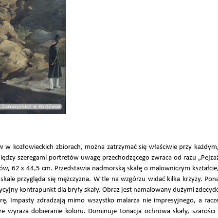
w w kozłowieckich zbiorach, można zatrzymać się właściwie przy każdy
 Między szeregami portretów uwagę przechodzącego zwraca od razu „Pejzaż
arów, 62 x 44,5 cm. Przedstawia nadmorską skałę o malowniczym kształc
skale przygląda się mężczyzna. W tle na wzgórzu widać kilka krzyży. P
zycyjny kontrapunkt dla bryły skały. Obraz jest namalowany dużymi zdecy
urę. Impasty zdradzają mimo wszystko malarza nie impresyjnego, a racz
rze wyraża dobieranie koloru. Dominuje tonacja ochrowa skały, szarości