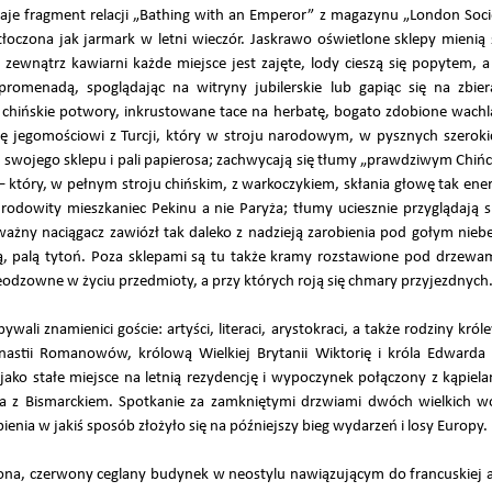
daje fragment relacji „Bathing with an Emperor” z magazynu „London Soci
zatłoczona jak jarmark w letni wieczór. Jaskrawo oświetlone sklepy mienią
na zewnątrz kawiarni każde miejsce jest zajęte, lody cieszą się popytem,
promenadą, spoglądając na witryny jubilerskie lub gapiąc się na zbi
 chińskie potwory, inkrustowane tace na herbatę, bogato zdobione wachlar
ę jegomościowi z Turcji, który w stroju narodowym, w pysznych szero
 swojego sklepu i pali papierosa; zachwycają się tłumy „prawdziwym Chińc
 który, w pełnym stroju chińskim, z warkoczykiem, skłania głowę tak ene
 rodowity mieszkaniec Pekinu a nie Paryża; tłumy uciesznie przyglądają s
ażny naciągacz zawiózł tak daleko z nadzieją zarobienia pod gołym niebe
rtują, palą tytoń. Poza sklepami są tu także kramy rozstawione pod drzewa
ieodzowne w życiu przedmioty, a przy których roją się chmary przyjezdnych
bywali znamienici goście: artyści, literaci, arystokraci, a także rodziny kr
astii Romanowów, królową Wielkiej Brytanii Wiktorię i króla Edwarda VI
tz jako stałe miejsce na letnią rezydencję i wypoczynek połączony z kąpie
na z Bismarckiem. Spotkanie za zamkniętymi drzwiami dwóch wielkich 
enia w jakiś sposób złożyło się na późniejszy bieg wydarzeń i losy Europy.
eona, czerwony ceglany budynek w neostylu nawiązującym do francuskiej a