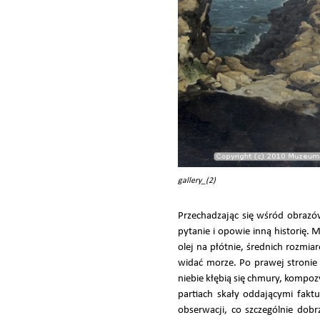
gallery_(2)
Przechadzając się wśród obrazó
pytanie i opowie inną historię.
olej na płótnie, średnich rozmi
widać morze. Po prawej stronie 
niebie kłębią się chmury, kompo
partiach skały oddającymi fakt
obserwacji, co szczególnie dob