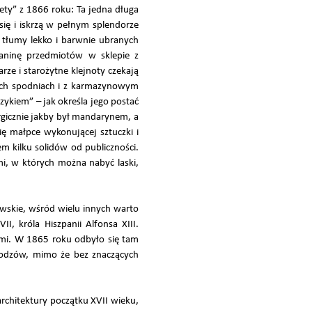
ety” z 1866 roku: Ta jedna długa
 się i iskrzą w pełnym splendorze
 a tłumy lekko i barwnie ubranych
eraninę przedmiotów w sklepie z
ze i starożytne klejnoty czekają
kich spodniach i z karmazynowym
zykiem” – jak określa jego postać
rgicznie jakby był mandarynem, a
ię małpce wykonującej sztuczki i
m kilku solidów od publiczności.
mi, w których można nabyć laski,
.
ólewskie, wśród wielu innych warto
I, króla Hiszpanii Alfonsa XIII.
lami. W 1865 roku odbyło się tam
wodzów, mimo że bez znaczących
rchitektury początku XVII wieku,