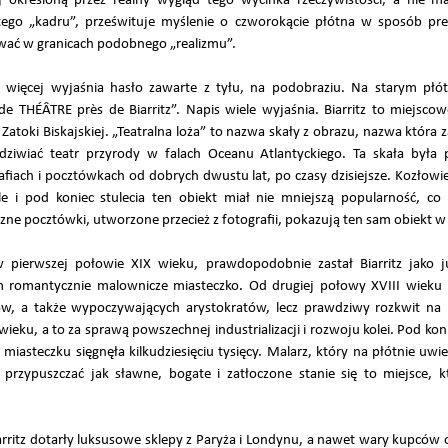
j określoną przez realny wygląd tego wycinka rzeczywistości, a nie m
ego „kadru”, prześwituje myślenie o czworokącie płótna w sposób pre
wać w granicach podobnego „realizmu”.
e więcej wyjaśnia hasło zawarte z tyłu, na podobraziu. Na starym płó
de THÉÂTRE près de Biarritz”. Napis wiele wyjaśnia. Biarritz to miejsco
 Zatoki Biskajskiej. „Teatralna loża” to nazwa skały z obrazu, nazwa któr
ziwiać teatr przyrody w falach Oceanu Atlantyckiego. Ta skała była 
afiach i pocztówkach od dobrych dwustu lat, po czasy dzisiejsze. Kozłowie
e i pod koniec stulecia ten obiekt miał nie mniejszą popularność, c
ne pocztówki, utworzone przecież z fotografii, pokazują ten sam obiekt
 pierwszej połowie XIX wieku, prawdopodobnie zastał Biarritz jako j
 romantycznie malownicze miasteczko. Od drugiej połowy XVIII wieku 
ków, a także wypoczywających arystokratów, lecz prawdziwy rozkwit na 
ieku, a to za sprawą powszechnej industrializacji i rozwoju kolei. Pod koni
steczku sięgnęła kilkudziesięciu tysięcy. Malarz, który na płótnie uwie
 przypuszczać jak sławne, bogate i zatłoczone stanie się to miejsce, 
iarritz dotarły luksusowe sklepy z Paryża i Londynu, a nawet wary kupcó