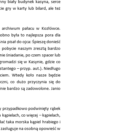
ny biały budynek kasyna, serce
ie gry w karty lub bilard, ale też
ch archiwum pałacu w Kozłówce.
obno była to najlepsza pora dla
ia pisał do ojca: Śpieszę donieść
o pobycie naszym zresztą bardzo
ie śniadanie, po czem spacer lub
gromadzi się w Kasynie, gdzie co
tantego – przyp. aut.). Niedługo
ciem. Wtedy koło nasze będzie
iczni, co dużo przyczynia się do
lnie bardzo są zadowolone. Janio
 gdy przypadkowo podwinięty rąbek
kąpielach, co więcej – kąpielach,
ać taka morska kąpiel hrabiego i
u zasługuje na osobną opowieść w