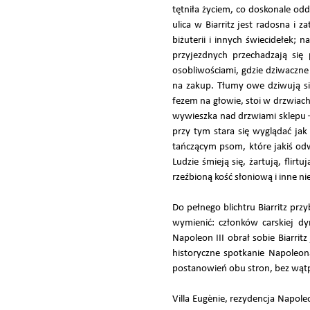
tętniła życiem, co doskonale od
ulica w Biarritz jest radosna i 
biżuterii i innych świecidełek; 
przyjezdnych przechadzają się 
osobliwościami, gdzie dziwaczne
na zakup. Tłumy owe dziwują si
fezem na głowie, stoi w drzwiach
wywieszka nad drzwiami sklepu –
przy tym stara się wyglądać jak
tańczącym psom, które jakiś odw
Ludzie śmieją się, żartują, fli
rzeźbioną kość słoniową i inne n
Do pełnego blichtru Biarritz przy
wymienić: członków carskiej dyn
Napoleon III obrał sobie Biarri
historyczne spotkanie Napoleo
postanowień obu stron, bez wątpi
Villa Eugènie, rezydencja Napol