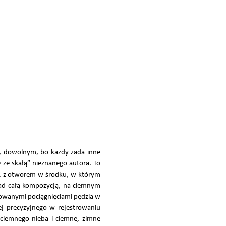
m, dowolnym, bo każdy zada inne
 ze skałą” nieznanego autora. To
ie, z otworem w środku, w którym
onad całą kompozycją, na ciemnym
dowanymi pociągnięciami pędzla w
ej precyzyjnego w rejestrowaniu
 ciemnego nieba i ciemne, zimne