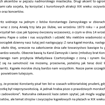
ch akcentów w pejzażu nadmorskiego miasteczka. Drugi akcent to ogrom
rami cała socjeta, by korzystać z kurortowych atrakcji XIX wieku: oczywiśc
h oraz koncertów.
ritz widnieje na jednym z listów Konstantego Zamoyskiego w zbiora
 wraz z żoną Anielą trzy lata po ślubie, we wrześniu 1873 roku – a pod
orzystał ten czas jak typowy ówczesny wczasowicz, o czym w dniu 14 wrześn
mu Papie o sobie i nas wszystkich i udzielić Mu niektóre wiadomości 
rządek dzienny nasz tutaj jest następujący: Z rana kąpiel morska, następn
d około 6tej, wreszcie na zakończenie dnia całe towarzystwo bawiące tu 
bardzo wesoło. Obecnie bawią tu Karol Zamoyski i Janio (młodszy brat Kons
zianego nam przybycia Władysława Czartoryskiego z żoną i synem Gu
alać się na samotność nie możemy, przeciwnie, jesteśmy jak teraz dość l
rritz. Kąpiele morskie służą bardzo nam wszystkim. Nasze panie szczegó
ko powietrzem tutejszym.
, że przecież Konstanty pisał ten list w czasach wiktoriańskiej pruderii,
kostkę był nieprzyzwoitością. A jednak hrabia pisze o prawdziwych morskich 
ie zadowolone”. Naturalna ciekawość każe zatem spytać, jak mogła wygląd
rsetów, ale temat strojów i zwyczajów kąpielowych na plażach w XIX wiek