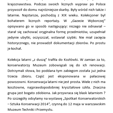
krajoznawstwa. Podczas swoich licznych wypraw po Polsce
przywoził do domu najróżniejsze skarby. Były wśród nich także i
latarnie. Najstarsze, pochodzą z XIX wieku. Kolekcjoner był
bohaterem licznych reportaży. W „Gazecie Wyborczej”
opisywano go w sposób następujący: niczego nie odnawiał –
starał się zachować oryginalna formę przedmiotów, uzupełniał
jedynie ubytki, oczyszczał, wstawiał szybki. Nie miał zacięcia
historycznego, nie prowadził dokumentacji zbiorów. Po prostu
je kochał.
Kolekcja latarni „z duszą” trafiła do Kozłówki. W zamian za to,
konserwatorzy Muzeum zobowiązali się do ich renowacji.
Dotrzymali słowa, bo poddana tym zabiegom została już jedna
trzecia zbioru. Część jest eksponowana w pałacowej
powozowni. Konserwacja latarni nie jest prosta. Wiele z nich ma
kosztowne, najprawdopodobniej kryształowe szkła. Znaczna
grupa jest bogato zdobiona. Jak przywraca się blask latarniom ?
Po szczegóły odsyłamy na wystawę „Spotkań Konserwatorskich
– Sztuka Konserwacji 2014”, czynną do 12 maja w warszawskim
Muzeum Techniki i Przemysłu.