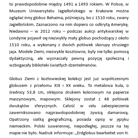
to prawdopodobnie między 1491 a 1493 rokiem. W Polsce, w
Muzeum Uniwersytetu Jagiellońskiego w Krakowie można
oglądać inny globus Behaima, późniejszy, bo z 1510 roku, zwany
Jagiellońskim. Zaznaczono na nim dopiero co odkrytą Amerykę.
Niedawno – w 2012 roku – podczas aukcji antykwarskiej w
Londynie pojawił się niezwykły mały globus pochodzący z około
1510 roku, a wykonany z dwóch połówek skorupy strusiego
jaja. Modele Ziemi, niezwykle kosztowne, były nie tylko pomocą
dydaktyczną, ale wyznaczały pewną pozycję społeczną i
wzbogacały biblioteki światłych dżentelmenów.
Globus Ziemi z kozłowieckiej kolekcji jest już współczesnym
globusem z przełomu XIX i XX wieku. To metalowa kula, o
średnicy 53,8 cm, oklejona drukiem kolorowym na papierze
maszynowym, mapowym. Sklejony został z 48 połówek
dwukątów sferycznych. Całość w celu zabezpieczenia
zawerniksowano najprawdopodobniej żywicą damarową.
Opatrzony siatką geograficzną, posiada opisy w języku
niemieckim. Polski suwerennej, niepodległej, jeszcze na tej
mapie nie było. Nadruk informuje: ,,Erdglobus bearbeitet von H.