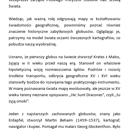
Wiceprezes Zarządu Polskiego Instytutu Studiów nad Sztuką
Świata.
Wiedząc, jak ważną rolę odgrywają mapy w kształtowaniu
świadomości geograficznej, powinniśmy poznać również
znaczenie historyczne zabytkowych globusów. Oglądając je,
patrzymy na model świata oczami ówczesnych kartografów, co
pobudza naszą wyobraźnię.
Uznano, że pierwszy globus na świecie stworzył Krates z Malos,
żyjący w II wieku przed naszą erą. Stanowił on właściwie
hipotetyczną wizję rozmieszczenia lądów. Podróże i rozwój
środków transportu, odkrycia geograficzne XV i XVI wieku
stanowiły bodźce do rozwijania tego praktycznego instrumentu.
W miarę poznawania świata mapy ewoluowały, ale jeszcze w XV
wieku tereny nieznane opisywano ,,Hic Sunt Dracones”, czyli ,,tu
żyją smoki”.
Jeden z najstarszych zachowanych globusów, znany jako
Erdapfel, stworzył Martin Behaim (1459–1537), kartograf,
nawigator i kupiec. Pomagał mu malarz Georg Glockenthon. Było