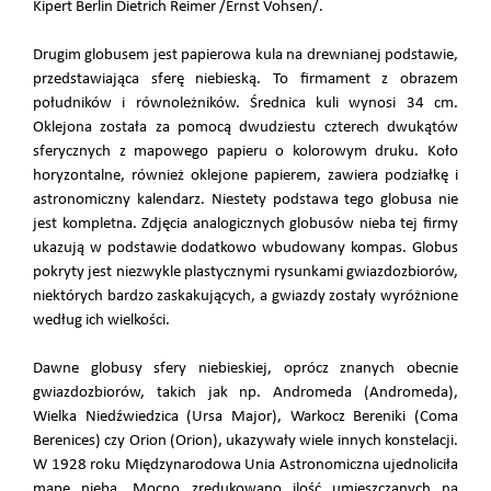
Kipert Berlin Dietrich Reimer /Ernst Vohsen/.
Drugim globusem jest papierowa kula na drewnianej podstawie,
przedstawiająca sferę niebieską. To firmament z obrazem
południków i równoleżników. Średnica kuli wynosi 34 cm.
Oklejona została za pomocą dwudziestu czterech dwukątów
sferycznych z mapowego papieru o kolorowym druku. Koło
horyzontalne, również oklejone papierem, zawiera podziałkę i
astronomiczny kalendarz. Niestety podstawa tego globusa nie
jest kompletna. Zdjęcia analogicznych globusów nieba tej firmy
ukazują w podstawie dodatkowo wbudowany kompas. Globus
pokryty jest niezwykle plastycznymi rysunkami gwiazdozbiorów,
niektórych bardzo zaskakujących, a gwiazdy zostały wyróżnione
według ich wielkości.
Dawne globusy sfery niebieskiej, oprócz znanych obecnie
gwiazdozbiorów, takich jak np. Andromeda (Andromeda),
Wielka Niedźwiedzica (Ursa Major), Warkocz Bereniki (Coma
Berenices) czy Orion (Orion), ukazywały wiele innych konstelacji.
W 1928 roku Międzynarodowa Unia Astronomiczna ujednoliciła
mapę nieba. Mocno zredukowano ilość umieszczanych na