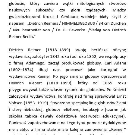
globusie, który zawiera wątki mitologicznych stworów,
naukowych sukcesów czy glorii rządzących. Między
gwiazdozbiorami Kruka i Centaura widnieje biały szyld z
napisem: ,,Dietrich Reimers / HIMMELSGLOBUS / 34 cm Durchen
/ Neu bearbeitet von / Dr. H. Gewecke. /Verlag von Dietrich
Reimer Berlin.”
Dietrich Reimer (1818–1899) swoją berlińską oficynę
wydawniczą założył w 1842 roku i od roku 1852, we współpracy
z firmą Adamiego, zaczął produkować globusy. Carl Adami
(1802–1874) długi czas pracował jako kartograf w
wydawnictwie Reimer. Po jego śmierci globusy opracowywał
Heinrich Kiepert (1818–1899), który od 1865 roku
przygotowywał także własne rysunki do globusów. Po śmierci
założyciela wydawnictwa, kontrolę nad firmą sprawował Ernst
Vohsen (1853–1919). Stworzono specjalną linię globusów Ziemi
i sfery niebieskiej, globusy reliefowe, indukcyjne (czarne jak
szkolna tablica dawały dodatkowe możliwości edukacyjne).
Ponieważ zapotrzebowanie na tego typu pomoce dydaktyczne
nie słabło, a firma stale miała kolejne zamówienia ,,Reimer”