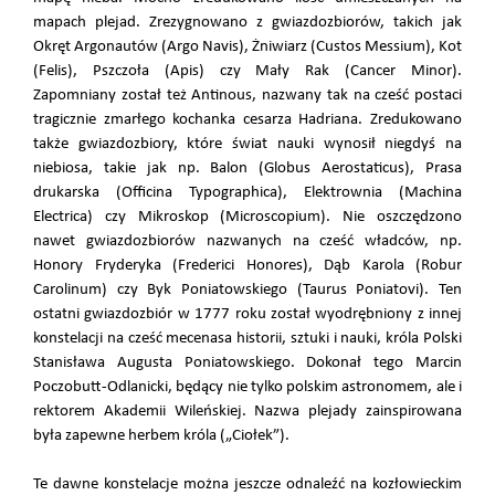
mapach plejad. Zrezygnowano z gwiazdozbiorów, takich jak
Okręt Argonautów (Argo Navis), Żniwiarz (Custos Messium), Kot
(Felis), Pszczoła (Apis) czy Mały Rak (Cancer Minor).
Zapomniany został też Antinous, nazwany tak na cześć postaci
tragicznie zmarłego kochanka cesarza Hadriana. Zredukowano
także gwiazdozbiory, które świat nauki wynosił niegdyś na
niebiosa, takie jak np. Balon (Globus Aerostaticus), Prasa
drukarska (Officina Typographica), Elektrownia (Machina
Electrica) czy Mikroskop (Microscopium). Nie oszczędzono
nawet gwiazdozbiorów nazwanych na cześć władców, np.
Honory Fryderyka (Frederici Honores), Dąb Karola (Robur
Carolinum) czy Byk Poniatowskiego (Taurus Poniatovi). Ten
ostatni gwiazdozbiór w 1777 roku został wyodrębniony z innej
konstelacji na cześć mecenasa historii, sztuki i nauki, króla Polski
Stanisława Augusta Poniatowskiego. Dokonał tego Marcin
Poczobutt-Odlanicki, będący nie tylko polskim astronomem, ale i
rektorem Akademii Wileńskiej. Nazwa plejady zainspirowana
była zapewne herbem króla („Ciołek”).
Te dawne konstelacje można jeszcze odnaleźć na kozłowieckim