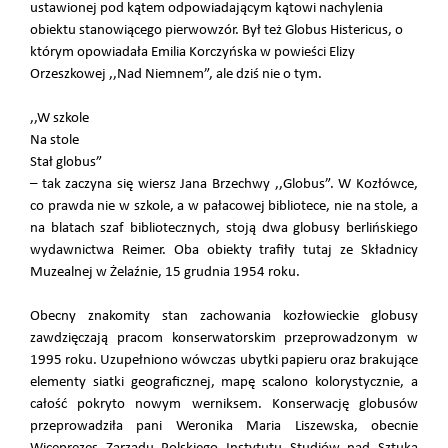
ustawionej pod kątem odpowiadającym kątowi nachylenia
obiektu stanowiącego pierwowzór. Był też Globus Histericus, o
którym opowiadała Emilia Korczyńska w powieści Elizy
Orzeszkowej ,,Nad Niemnem”, ale dziś nie o tym.
,,W szkole
Na stole
Stał globus”
– tak zaczyna się wiersz Jana Brzechwy ,,Globus”. W Kozłówce,
co prawda nie w szkole, a w pałacowej bibliotece, nie na stole, a
na blatach szaf bibliotecznych, stoją dwa globusy berlińskiego
wydawnictwa Reimer. Oba obiekty trafiły tutaj ze Składnicy
Muzealnej w Żelaźnie, 15 grudnia 1954 roku.
Obecny znakomity stan zachowania kozłowieckie globusy
zawdzięczają pracom konserwatorskim przeprowadzonym w
1995 roku. Uzupełniono wówczas ubytki papieru oraz brakujące
elementy siatki geograficznej, mapę scalono kolorystycznie, a
całość pokryto nowym werniksem. Konserwację globusów
przeprowadziła pani Weronika Maria Liszewska, obecnie