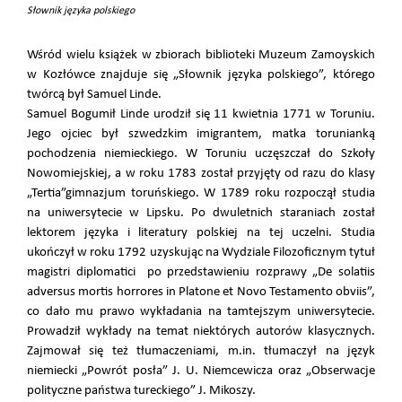
Słownik języka polskiego
Wśród wielu książek w zbiorach biblioteki Muzeum Zamoyskich
w Kozłówce znajduje się „Słownik języka polskiego”, którego
twórcą był Samuel Linde.
Samuel Bogumił Linde urodził się 11 kwietnia 1771 w Toruniu.
Jego ojciec był szwedzkim imigrantem, matka torunianką
pochodzenia niemieckiego. W Toruniu uczęszczał do Szkoły
Nowomiejskiej, a w roku 1783 został przyjęty od razu do klasy
„Tertia”gimnazjum toruńskiego. W 1789 roku rozpoczął studia
na uniwersytecie w Lipsku. Po dwuletnich staraniach został
lektorem języka i literatury polskiej na tej uczelni. Studia
ukończył w roku 1792 uzyskując na Wydziale Filozoficznym tytuł
magistri diplomatici po przedstawieniu rozprawy „De solatiis
adversus mortis horrores in Platone et Novo Testamento obviis”,
co dało mu prawo wykładania na tamtejszym uniwersytecie.
Prowadził wykłady na temat niektórych autorów klasycznych.
Zajmował się też tłumaczeniami, m.in. tłumaczył na język
niemiecki „Powrót posła” J. U. Niemcewicza oraz „Obserwacje
polityczne państwa tureckiego” J. Mikoszy.