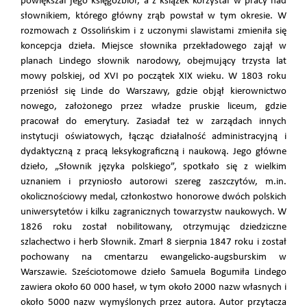
powiększał jego księgozbiór, a z książek korzystał w pracy nad
słownikiem, którego główny zrąb powstał w tym okresie. W
rozmowach z Ossolińskim i z uczonymi slawistami zmieniła się
koncepcja dzieła. Miejsce słownika przekładowego zajął w
planach Lindego słownik narodowy, obejmujący trzysta lat
mowy polskiej, od XVI po początek XIX wieku. W 1803 roku
przeniósł się Linde do Warszawy, gdzie objął kierownictwo
nowego, założonego przez władze pruskie liceum, gdzie
pracował do emerytury. Zasiadał też w zarządach innych
instytucji oświatowych, łącząc działalność administracyjną i
dydaktyczną z pracą leksykograficzną i naukową. Jego główne
dzieło, „Słownik języka polskiego”, spotkało się z wielkim
uznaniem i przyniosło autorowi szereg zaszczytów, m.in.
okolicznościowy medal, członkostwo honorowe dwóch polskich
uniwersytetów i kilku zagranicznych towarzystw naukowych. W
1826 roku został nobilitowany, otrzymując dziedziczne
szlachectwo i herb Słownik. Zmarł 8 sierpnia 1847 roku i został
pochowany na cmentarzu ewangelicko-augsburskim w
Warszawie. Sześciotomowe dzieło Samuela Bogumiła Lindego
zawiera około 60 000 haseł, w tym około 2000 nazw własnych i
około 5000 nazw wymyślonych przez autora. Autor przytacza