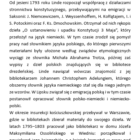
Od jesieni 1793 roku Linde rozpoczął współpracę z działaczami
stronnictwa konstytucyjnego, przebywającymi na emigracji w
Saksonii: J. Niemcewiczem, J. Weyssenhoffem, H. Kołłątajem, I. i
S. Potockimi oraz F. Ks. Dmochowskim. Otrzymał od nich rękopis
dzieła „O ustanowieniu i upadku Konstytucji 3 Maja”, który
przełożył na język niemiecki. W tym czasie zrodził się pomysł
pracy nad słownikiem języka polskiego, do którego pierwszymi
materiałami były ułożone według związków etymologicznych
wyciągi ze słownika Michała Abrahama Trotza, później zaś
wypisy z dzieł polskich znajdujących się w bibliotece
drezdeńskiej. Linde nawiązał wówczas znajomość z jej
bibliotekarzem Johannem Christophem Adelungiem, którego
obszerny słownik języka niemieckiego stał się dla niego jednym
ze wzorów. W Lipsku związał się z emigracją polską i w tym czasie
postanowił opracować słownik polsko-niemiecki i niemiecko-
polski.
W okresie insurekcji kościuszkowskiej przebywał w Warszawie,
gdzie w bibliotekach zbierał materiały do swojego dzieła. W
latach 1795–1803 pracował jako bibliotekarz w domu Józefa
Maksymiliana Ossolińskiego w Wiedniu: porządkował i