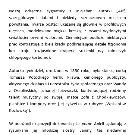
Noszą odręczne sygnatury z inicjałami autorki „AP”,
szczegółowymi datami i niekiedy zaznaczonym miejscem
powstania. Twarze postaci ukazane są głównie w profilowych
ujęciach, modelowane miękką kreską, z rysami wydobytymi
światłocieniowymi walorami. Ciemniejsze podłoże niektórych
prac kontrastuje z bielą kredy podkreślającej detale fizjonomii
lub stroju (rozjaśnione draperie sukienki czy kołnierzyk
chłopięcego kostiumu).
Autorka tych dzieł, urodzona w 1850 roku, była starszą córką
Tomasza Potockiego herbu Pilawa, cenionego publicysty,
aktywnego działacza i uczestnika życia społecznego oraz Wandy
z Ossolińskich, uznanej śpiewaczki, kontynuującej rodzinny
talent muzyczny po swojej matce Zofii z Chodkiewiczów,
pianistce i kompozytorce (jej sylwetka w rubryce „Wpisani w
Kozłówkę”).
W aranżacji ekspozycji dokonania plastyczne Anieli sąsiadują z
rysunkami jej młodszej siostry, Janiny, też niedawnej