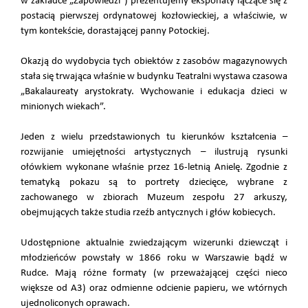
w zakładce „Zapowiedzi”) prezentujemy eksponaty łączące się z
postacią pierwszej ordynatowej kozłowieckiej, a właściwie, w
tym kontekście, dorastającej panny Potockiej.
Okazją do wydobycia tych obiektów z zasobów magazynowych
stała się trwająca właśnie w budynku Teatralni wystawa czasowa
„Bakalaureaty arystokraty. Wychowanie i edukacja dzieci w
minionych wiekach”.
Jeden z wielu przedstawionych tu kierunków kształcenia –
rozwijanie umiejętności artystycznych – ilustrują rysunki
ołówkiem wykonane właśnie przez 16-letnią Anielę. Zgodnie z
tematyką pokazu są to portrety dziecięce, wybrane z
zachowanego w zbiorach Muzeum zespołu 27 arkuszy,
obejmujących także studia rzeźb antycznych i głów kobiecych.
Udostępnione aktualnie zwiedzającym wizerunki dziewcząt i
młodzieńców powstały w 1866 roku w Warszawie bądź w
Rudce. Mają różne formaty (w przeważającej części nieco
większe od A3) oraz odmienne odcienie papieru, we wtórnych
ujednoliconych oprawach.