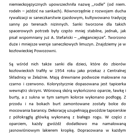
niemieckojęzycznych upowszechniła nazwę ,,rodle” (od niem.
rodeln – jeździć na sankach). Równorzędnie z rozwojem ducha
rywalizacji w saneczkarstwie zjazdowym, kultywowano tradycję
sanny po terenach nizinnych. Sanki tworzone dla takich
spacerowych potrzeb były często mniej stabilne, jednak, jak
pisał wspomniany już A. Stefański – ,,eleganciejsze”. Tworzono
duże i mniejsze wersje saneczkowych limuzyn. Znajdziemy je w
kozłowieckiej Powozowni.
Są wśród nich także sanki dla dzieci, które do zbiorów
kozłowieckich trafiły w 1954 roku jako przekaz z Centralnej
Składnicy w Żelaźnie. Mają drewniane podwozie malowane na
czarno i czerwono. Kolorystycznie dopasowana jest tapicerka
wewnątrz skrzyni. Wiśniową skórą wykończono oparcie, ławkę i
burty, a z sukna w tym samym kolorze wykonano podłogę. Z
przodu i na bokach burt zamontowane zostały bolce do
mocowania baranicy. Dekorację uzupełniają gwoździe tapicerskie
z półokrągłą główką wykonaną z białego rogu. W części z
oparciem, każdy gwóźdź dodatkowo ma namalowaną
jasnowiśniowym lakierem kropkę. Dopracowana w każdym