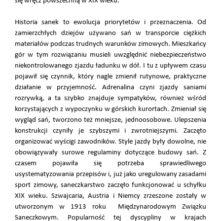
się wręcz powszechną w XIX wieku.
Historia sanek to ewolucja priorytetów i przeznaczenia. Od
zamierzchłych dziejów używano sań w transporcie ciężkich
materiałów podczas trudnych warunków zimowych. Mieszkańcy
gór w tym rozwiązaniu musieli uwzględnić niebezpieczeństwo
niekontrolowanego zjazdu ładunku w dół. I tu z upływem czasu
pojawił się czynnik, który nagle zmienił rutynowe, praktyczne
działanie w przyjemność. Adrenalina czyni zjazdy saniami
rozrywką, a ta szybko znajduje sympatyków, również wśród
korzystających z wypoczynku w górskich kurortach. Zmieniał się
wygląd sań, tworzono też mniejsze, jednoosobowe. Ulepszenia
konstrukcji czyniły je szybszymi i zwrotniejszymi. Zaczęto
organizować wyścigi zawodników. Style jazdy były dowolne, nie
obowiązywały surowe regulaminy dotyczące budowy sań. Z
czasem pojawiła się potrzeba sprawiedliwego
usystematyzowania przepisów i, już jako uregulowany zasadami
sport zimowy, saneczkarstwo zaczęło funkcjonować u schyłku
XIX wieku. Szwajcaria, Austria i Niemcy zrzeszone zostały w
utworzonym w 1913 roku Międzynarodowym Związku
Saneczkowym. Popularność tej dyscypliny w krajach