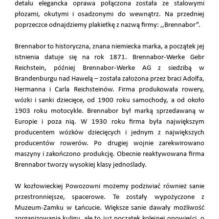
detalu elegancka oprawa połączona została ze stalowymi
płozami, okutymi i osadzonymi do wewnątrz. Na przedniej
poprzeczce odnajdziemy plakietkę z nazwą firmy: ,,Brennabor”.
Brennabor to historyczna, znana niemiecka marka, a początek jej
istnienia datuje się na rok 1871. Brennabor-Werke Gebr
Reichstein, później Brennabor-Werke AG z siedzibą w
Brandenburgu nad Hawelą – została założona przez braci Adolfa,
Hermanna i Carla Reichsteinów. Firma produkowała rowery,
wózki i sanki dziecięce, od 1900 roku samochody, a od około
1903 roku motocykle. Brennabor był marką sprzedawaną w
Europie i poza nią. W 1930 roku firma była największym
producentem wózków dziecięcych i jednym z największych
producentów rowerów. Po drugiej wojnie zarekwirowano
maszyny i zakończono produkcję. Obecnie reaktywowana firma
Brennabor tworzy wysokiej klasy jednoślady.
W kozłowieckiej Powozowni możemy podziwiać również sanie
przestronniejsze, spacerowe. Te zostały wypożyczone z
Muzeum-Zamku w Łańcucie. Większe sanie dawały możliwość
zorganizowania kuligu, ale to już początek kolejnej opowieści, o