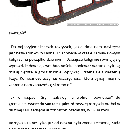
gallery_(10)
,,Do najprzyjemniejszych rozrywek, jakie zima nam nastręcza
jest bezwarunkowo sanna. Mianowicie w czasie karnawałowym
kuligi są na porządku dziennym. Dzisiajsze kuligi nie równają się
wprawdzie dawniejszym hucznością, ponieważ warunki bytu są
dzisiaj cięższe, a grosz trudniej wpływa; – trzeba się z kieszenią
liczyć. Konieczność uczy nas oszczędności, która bynajmniej nie
zabrania nam zabawić się skromnie.”
Tak w książce ,,Gry i zabawy na wolnem powietrzu” do
gremialnej wycieczki sankami, jako zdrowszej rozrywki niż bal w
dusznej sali, zachęcał autor Antoni Stefański, w 1898 roku.
Rozrywka ta nie tylko już od dawna była znana i ceniona, stała