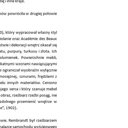
ę i inne kraje.
znów powróciła w drugiej połowie
0), który wypracował własny styl
iolanie oraz Académie des Beaux
wie i dekoracji wnętrz okazał się
u, purpury, turkusu i złota. Ich
olumienek. Powierzchnie mebli,
likatnymi wzorami nawiązującymi
e ograniczał wyobraźni wyłącznie
osiężnej, sznurami, frędzlami z
wielu innych materiałów. Ceniono
ego serca i który szanuje mebel
braz, rzeźbiarz rzeźbi posąg, nie
, zdolnego przemienić wnętrze w
te”, 1902).
nowie. Rembrandt był rzeźbiarzem
 wynalazcę samochodu wyścigowego