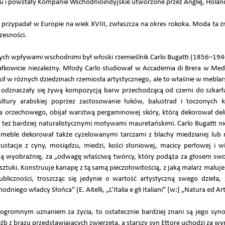
u i powstały Kompanie Wschodnioindyjskie utworzone przez Anglię, Holandi
 przypadał w Europie na wiek XVIII, zwłaszcza na okres rokoka. Moda ta 
zesności.
ch wpływami wschodnimi był włoski rzemieślnik Carlo Bugatti (1856–194
ałkowicie niezależny. Młody Carlo studiował w Accademia di Brera w Med
ił w różnych dziedzinach rzemiosła artystycznego, ale to właśnie w meblarst
dznaczały się żywą kompozycją barw przechodzącą od czerni do szkarłat
ltury arabskiej poprzez zastosowanie łuków, balustrad i toczonych k
a orzechowego, obijał warstwą pergaminowej skóry, którą dekorował de
 też bardziej naturalistycznymi motywami mauretańskimi. Carlo Bugatti ni
eble dekorował także cyzelowanymi tarczami z blachy miedzianej lub m
ustacje z cyny, mosiądzu, miedzi, kości słoniowej, macicy perłowej i 
ną wyobraźnię, za „odwagę właściwą twórcy, który podąża za głosem swoj
ztuki. Konstruuje kanapę z tą samą pieczołowitością, z jaką malarz maluje o
bliczności, troszcząc się jedynie o wartość artystyczną swego dzieła
niego władcy Słońca” (E. Aitelli, „L’Italia e gli Italiani” [w:] „Natura ed Ar
ię ogromnym uznaniem za życia, to ostatecznie bardziej znani są jego sy
eźb z brązu przedstawiających zwierzęta, a starszy syn Ettore uchodzi za