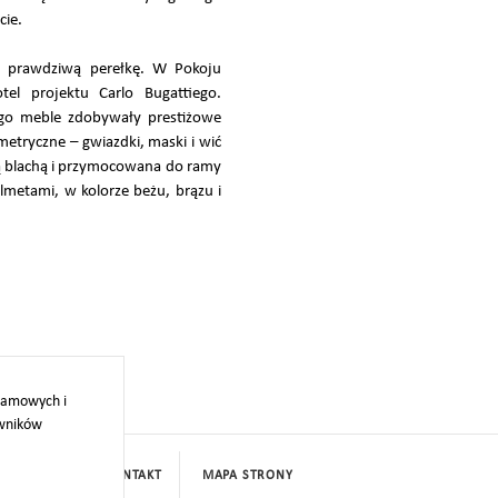
cie.
na prawdziwą perełkę. W Pokoju
el projektu Carlo Bugattiego.
ego meble zdobywały prestiżowe
tryczne – gwiazdki, maski i wić
ną blachą i przymocowana do ramy
lmetami, w kolorze beżu, brązu i
klamowych i
owników
PROJEKTY
KONTAKT
MAPA STRONY