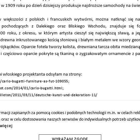
ył w 1909 roku po dzień dzisiejszy produkuje najdroższe samochody na świe
 większości z polskich i francuskich wytwórni, można natknąć się 
 pochodzących z Dalekiego oraz Bliskiego Wschodu, znajduje się fot
0 roku, z okresu, w którym artysta cieszył się największą sławą, a j
 drewna inkrustowanego kością słoniową i białym metalem we wzory geome
rójkącików. Oparcie fotela tworzy kolista, drewniana tarcza obita miedzia
i częściowo oparcie pokryte są tkaniną o zygzakowatym ornamencie z pa
 włoskiego projektanta odsyłam na strony:
arlo-bugatti-furniture-as-fut-109055;
ot.com/2014/01/carlo-bugatti.html;
illeton/2011/03/11/deutsche-kunst-und-dekoration-11/
macji zapisanych za pomocą cookies i podobnych technologii m.in. w celach re
h oraz w celu dostosowania naszych serwisów do indywidualnych potrzeb użytk
więcej
O
PARTNERZY
PROJEKTY UE
DOTACJE
DOSTĘPNOŚĆ
WYRAŻAM ZGODĘ