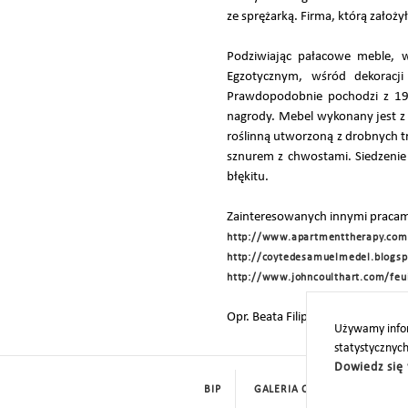
ze sprężarką. Firma, którą założ
Podziwiając pałacowe meble, w
Egzotycznym, wśród dekoracji
Prawdopodobnie pochodzi z 190
nagrody. Mebel wykonany jest z
roślinną utworzoną z drobnych t
sznurem z chwostami. Siedzenie 
błękitu.
Zainteresowanych innymi pracami
http://www.apartmenttherapy.com/c
http://coytedesamuelmedel.blogsp
http://www.johncoulthart.com/feu
Opr. Beata Filipowicz
Używamy infor
statystycznyc
Dowiedz się 
BIP
GALERIA CYFROWA
ROD