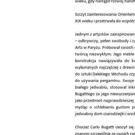
wieku, gdy nastąpił rozwój handl
Szczyt zainteresowania Orientem
XIX wieku i przetrwała do współc
Jednym z artystów zainspirowany
– odkrywczy, pełen swobody i c
Arts w Paryżu. Próbował swoich s
twórcą niezwykłym. Jego meble o
konstrukcja nawiązywała do ku
wykonanych najczęściej z drewn
do sztuki Dalekiego Wschodu czy
do używania pergaminu. Swoje m
białego jedwabiu, stosował inkr
Bugattiego za jego niewyczerpa
jako przedmiot najprawdziwszej s
myśląc o schlebianiu gustom pu
jedwabny dom czarodziejki i wschod
Chociaż Carlo Bugatti cieszył s
znanym szczególnie ze swoich rz