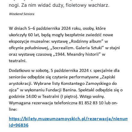
Weekend Seniora
W dniach 5–6 października 2024 roku, osoby, które
ukończyły 60 lat, będą mogły bezpłatnie zwiedzić nowe
ekspozycje muzealne: wystawę „Rodzinny album” w
oficynie południowej, „Socrealizm. Galeria Sztuki” w stajni
oraz wystawę czasową „1944. Meandry historii” w
teatralni.
Dodatkowo w sobotę, 5 października 2024 r. specjalnie dla
seniorów odbędzie się czytanie performatywne „Zapiski
arystokracji. Wybrane listy Konstantego Zamoyskiego do
ojca” w wykonaniu Fundacji Banina. Spektakl odbędzie się o
godzinie 14:00 w Teatralni (I piętro). Wstęp wolny.
Wymagana rezerwacja telefoniczna 81 852 83 10 lub on-
line:
https://bilety.muzeumzamoyskich.pl/rezerwacja/nienum
id=96836