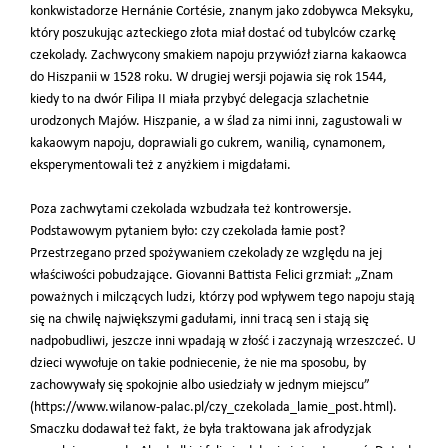
konkwistadorze
Hernánie Cortésie,
znanym jako zdobywca Meksyku,
który poszukując azteckiego złota miał dostać od tubylców czarkę
czekolady. Zachwycony smakiem napoju przywiózł ziarna kakaowca
do Hiszpanii w 1528 roku. W drugiej wersji pojawia się rok 1544,
kiedy to na dwór Filipa II miała przybyć delegacja szlachetnie
urodzonych Majów. Hiszpanie, a w ślad za nimi inni, zagustowali w
kakaowym napoju, doprawiali go cukrem, wanilią, cynamonem,
eksperymentowali też z anyżkiem i migdałami.
Poza zachwytami czekolada wzbudzała też kontrowersje.
Podstawowym pytaniem było: czy czekolada łamie post?
Przestrzegano przed spożywaniem czekolady ze względu na jej
właściwości pobudzające. Giovanni Battista Felici grzmiał: „Znam
poważnych i milczących ludzi, którzy pod wpływem tego napoju stają
się na chwilę największymi gadułami, inni tracą sen i stają się
nadpobudliwi, jeszcze inni wpadają w złość i zaczynają wrzeszczeć. U
dzieci wywołuje on takie podniecenie, że nie ma sposobu, by
zachowywały się spokojnie albo usiedziały w jednym miejscu”
(https://www.wilanow-palac.pl/czy_czekolada_lamie_post.html).
Smaczku dodawał też fakt, że była traktowana jak afrodyzjak