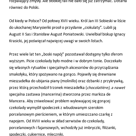
rozpalający zmysły. Ale słodkiej fali nie dało się już zatrzymać. Dotarła
również do Polski.
Od kiedy w Polsce? Od połowy XVII wieku. Król Jan III Sobieski w liście
do ukochanej Marysieńki prosił o przysłanie „ciokulaty”. Lubili ją
August II Sas i Stanisław August Poniatowski. Uwielbiał biskup Ignacy
Krasicki, jej poświęcał najwięcej uwagi w swoich listach.
Przez wiele lat ten „boski napój” pozostawał dostępny tylko sferom
wyższym. Picie czekolady było modne i w dobrym tonie. Doczekało
się własnych rytuałów i
specjalnych akcesoriów do przyrządzania
smakołyku, który spożywano na gorąco. Pojawiły się drewniane
mieszadełka do ubijania piany (molinillo) oraz dzbanki z przykrywką,
przez którą przechodził trzonek mieszadełka (
chocolatière), a nawet
specjalna zastawa (mancerina) stworzona przez markiza de
Mancera. Aby zniwelować problem wylewającej się gorącej
czekolady wymyślił spodeczek z wbudowanym szerokim
porcelanowym pierścieniem, w którym umieszczano czarkę z
napojem. Od XVIII wieku w skład serwisów do czekolady,
porcelanowych i fajansowych, wchodziły już imbryczki, filiżanki,
spodeczki, cukiernice, mleczniki.