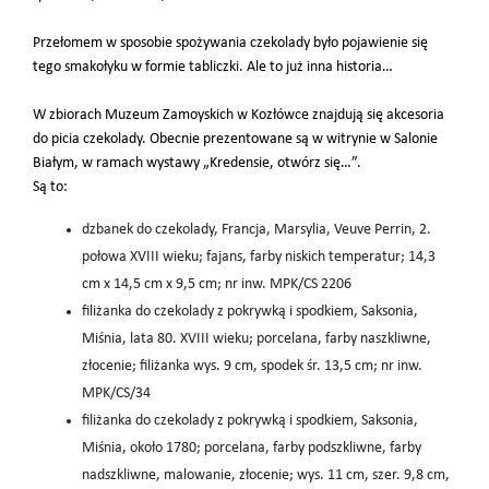
Przełomem w sposobie spożywania czekolady było pojawienie się
tego smakołyku w formie tabliczki. Ale to już inna historia…
W zbiorach Muzeum Zamoyskich w Kozłówce znajdują się akcesoria
do picia czekolady. Obecnie prezentowane są w witrynie w Salonie
Białym, w ramach wystawy „Kredensie, otwórz się…”.
Są to:
dzbanek do czekolady, Francja, Marsylia, Veuve Perrin, 2.
połowa XVIII wieku; fajans, farby niskich temperatur; 14,3
cm x 14,5 cm x 9,5 cm; nr inw. MPK/CS 2206
filiżanka do czekolady z pokrywką i spodkiem, Saksonia,
Miśnia, lata 80. XVIII wieku; porcelana, farby naszkliwne,
złocenie; filiżanka wys. 9 cm, spodek śr. 13,5 cm; nr inw.
MPK/CS/34
filiżanka do czekolady z pokrywką i spodkiem, Saksonia,
Miśnia, około 1780; porcelana, farby podszkliwne, farby
nadszkliwne, malowanie, złocenie; wys. 11 cm, szer. 9,8 cm,