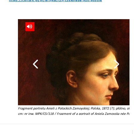
https://culture.pl/pl/artykul/czy-czekolada-jest-postna
nie
Fragment portretu Anieli z Potockich Zamoyskiej; Polska, 1872 (?); płótno, olej;
e
cm; nr inw. MPK/CS/118 / Fragment of a portrait of Aniela Zamoyska née Potoc
1872 (?); canvas, oil; 81 cm x 65 cm; inv. no. MPK/CS/118