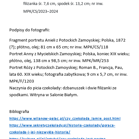
filiżanka śr. 7,6 cm, spodek śr. 13,2 cm; nr inw.
MPK/CS/2023–2024
Podpisy do fotografii:
Fragment portretu Anieli z Potockich Zamoyskiej; Polska, 1872
(?); płótno, olej; 81 cm x 65 cm; nr inw. MPK/CS/118
Portret Anny z Mycielskich Zamoyskiej; Polska, koniec XIX wieku;
płótno, olej, 138 cm x 98,5 cm; nr inw. MPK/MR/253
Portret Róży z Potockich Zamoyskiej; Roman B., Francja, Pau,
lata 60. XIX wieku; fotografia zabytkowa; 9 cm x 5,7 cm, nr inw.
MPK/F/1203
Naczynia do picia czekolady: dzbanuszek i dwie filiżanki ze
spodkami. Witryna w Salonie Białym.
Bibliografia
https://www.wilanow-palac.pl/czy_czekolada_lamie_post.html
https://www.sekretyczekolady.pl/historia-czekolady/goraca-
czekolada-i-jej-niezwykla-historia/