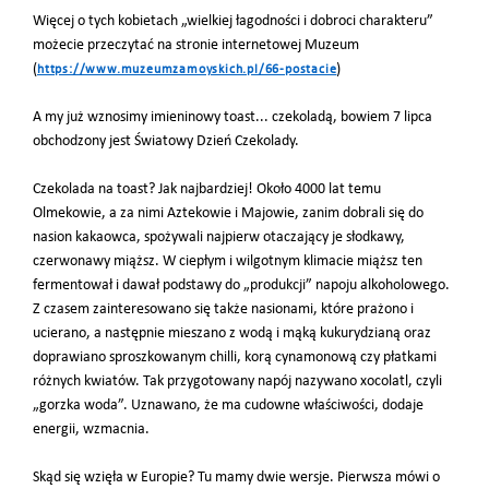
Więcej o tych kobietach „wielkiej łagodności i dobroci charakteru”
możecie przeczytać na stronie internetowej Muzeum
(
)
https://www.muzeumzamoyskich.pl/66-postacie
A my już wznosimy imieninowy toast... czekoladą, bowiem 7 lipca
obchodzony jest Światowy Dzień Czekolady.
Czekolada na toast? Jak najbardziej! Około 4000 lat temu
Olmekowie, a za nimi Aztekowie i Majowie, zanim dobrali się do
nasion kakaowca, spożywali najpierw otaczający je słodkawy,
czerwonawy miąższ. W ciepłym i wilgotnym klimacie miąższ ten
fermentował i dawał podstawy do „produkcji” napoju alkoholowego.
Z czasem zainteresowano się także nasionami, które prażono i
ucierano, a następnie mieszano z wodą i mąką kukurydzianą oraz
doprawiano sproszkowanym chilli, korą cynamonową czy płatkami
różnych kwiatów. Tak przygotowany napój nazywano
xocolatl, czyli
„gorzka woda”.
Uznawano, że ma cudowne właściwości, dodaje
energii, wzmacnia.
Skąd się wzięła w Europie? Tu mamy dwie wersje. Pierwsza mówi o