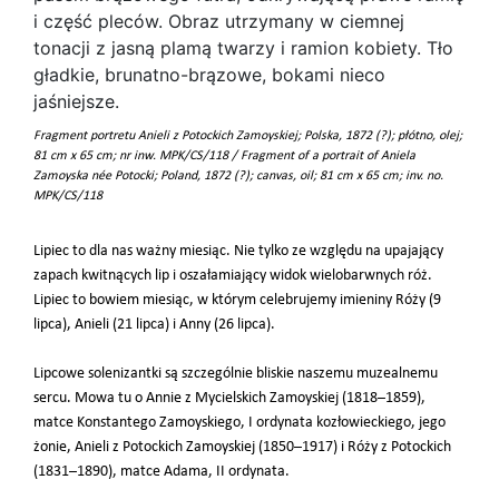
Fragment portretu Anieli z Potockich Zamoyskiej; Polska, 1872 (?); płótno, olej;
81 cm x 65 cm; nr inw. MPK/CS/118 / Fragment of a portrait of Aniela
Zamoyska née Potocki; Poland, 1872 (?); canvas, oil; 81 cm x 65 cm; inv. no.
MPK/CS/118
Lipiec to dla nas ważny miesiąc. Nie tylko ze względu na upajający
zapach kwitnących lip i oszałamiający widok wielobarwnych róż.
Lipiec to bowiem miesiąc, w którym celebrujemy imieniny Róży (9
lipca), Anieli (21 lipca) i Anny (26 lipca).
Lipcowe solenizantki są szczególnie bliskie naszemu muzealnemu
sercu. Mowa tu o Annie z Mycielskich Zamoyskiej (1818–1859),
matce Konstantego Zamoyskiego, I ordynata kozłowieckiego, jego
żonie, Anieli z Potockich Zamoyskiej (1850–1917) i Róży z Potockich
(1831–1890), matce Adama, II ordynata.