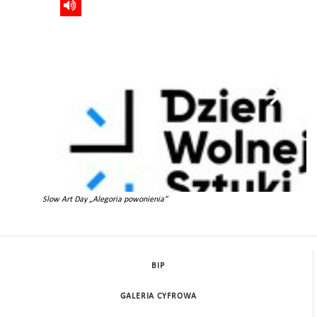
Slow Art Day „Alegoria powonienia”
BIP
GALERIA CYFROWA