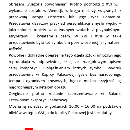
obrazem „Alegoria powonienia”. Płótno pochodzi z XVI w. i
wykonane zostało w Wenecji, w kręgu malarzy związanych z
pracownią Jacopa Tintoretta lub jego syna Domenica.
Przedstawia klasyczny przykład personifikacji zmysłu węchu –
jako młodej kobiety w antycznych szatach z przynależnymi
atrybutami – kwiatami i psem. W XVI i XVII w. takie
przedstawienie było też symbolem pory wiosennej, siły natury i
miłości.
Powolne i dokładne obejrzenie tego dzieła sztuki umożliwi jego
reprodukcja w odpowiedniej skali, ze szczegółowym opisem
całej kompozycji i objaśnieniem licznych symboli. Wydruk
przedstawimy w Kaplicy Pałacowej, gdzie bez narzuconego
tempa i ograniczeń czasowych, będzie można przyjrzeć się
najdrobniejszym detalom obrazu.
Oryginalne płótno zostanie zaprezentowane w Salonie
Czerwonym ekspozycji pałacowej.
Można ją zwiedzać w godzinach 10.00 – 16.00 na podstawie
biletów wstępu. Wstęp do Kaplicy Pałacowej jest bezpłatny.