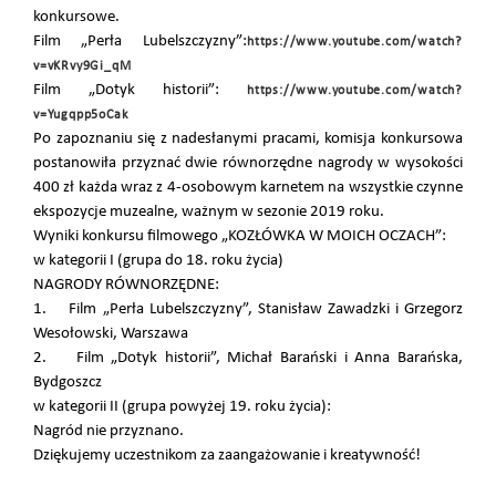
konkursowe.
Film „Perła Lubelszczyzny”:
https://www.youtube.com/watch?
v=vKRvy9Gi_qM
Film „Dotyk historii”:
https://www.youtube.com/watch?
v=Yugqpp5oCak
Po zapoznaniu się z nadesłanymi pracami, komisja konkursowa
postanowiła przyznać dwie równorzędne nagrody w wysokości
400 zł każda wraz z 4-osobowym karnetem na wszystkie czynne
ekspozycje muzealne, ważnym w sezonie 2019 roku.
Wyniki konkursu filmowego „KOZŁÓWKA W MOICH OCZACH”:
w kategorii I (grupa do 18. roku życia)
NAGRODY RÓWNORZĘDNE:
1. Film „Perła Lubelszczyzny”, Stanisław Zawadzki i Grzegorz
Wesołowski, Warszawa
2. Film „Dotyk historii”, Michał Barański i Anna Barańska,
Bydgoszcz
w kategorii II (grupa powyżej 19. roku życia):
Nagród nie przyznano.
Dziękujemy uczestnikom za zaangażowanie i kreatywność!