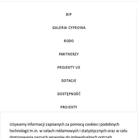
BIP
GALERIA CYFROWA
RODO
PARTNERZY
PROJEKTY UE
DOTACJE
DOSTĘPNOŚĆ
PROJEKTY
KONTAKT
Używamy informacji zapisanych za pomocą cookies i podobnych
technologii m.in. w celach reklamowych i statystycznych oraz w celu
MAPA STRONY
dostosowania naszych serwisów do indywidualnych potrzeb