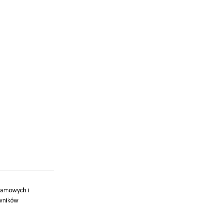
klamowych i
owników