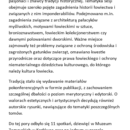
pasjonaci i znawcy tradycji historycznej. Tematyka sesji
obejmuje szeroko pojęte zagadnienia historii łowiectwa i
związanych z nim imponderabiliów. Podejmowano m.in.
zagadnienia związane z architekturą pałacyków
myśliwskich, motywami łowieckimi w sztuce,
bronioznawstwem, łowieckim kolekcjonerstwem czy
dawnymi polowaniami dworskimi. Ważne miejsce
zajmowały też problemy związane z ochroną środowiska i
zagrożonych gatunków zwierząt, omawiano kwestie
przyrodnicze oraz dotyczące prawa łowieckiego i ochrony
niematerialnego dziedzictwa kulturowego, do którego
należy kultura łowiecka.
Tradycją stało się wydawanie materiałów
pokonferencyjnych w formie publikacji, z zachowaniem
szczególnej dbałości o poziom merytoryczny i edytorski. O
walorach estetycznych i artystycznych decydują również
autorskie rysunki, nawiązujące do tematyki poszczególnych
tomów.
Do tej pory odbyło się 11 spotkań, dziewięć w Muzeum