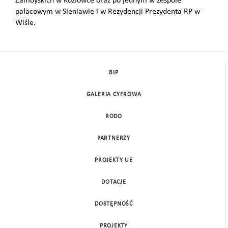
Zamoyskich w Kozłówce oraz po jednym w zespole
pałacowym w Sieniawie i w Rezydencji Prezydenta RP w
Wiśle.
BIP
GALERIA CYFROWA
RODO
PARTNERZY
PROJEKTY UE
DOTACJE
DOSTĘPNOŚĆ
PROJEKTY