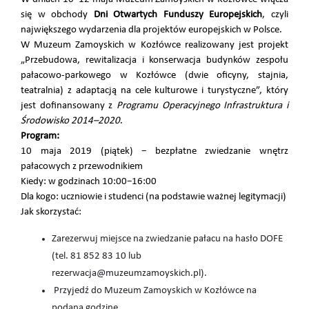
się w obchody
Dni Otwartych Funduszy Europejskich
, czyli
największego wydarzenia dla projektów europejskich w Polsce.
W Muzeum Zamoyskich w Kozłówce realizowany jest projekt
„Przebudowa, rewitalizacja i konserwacja budynków zespołu
pałacowo-parkowego w Kozłówce (dwie oficyny, stajnia,
teatralnia) z adaptacją na cele kulturowe i turystyczne”, który
jest dofinansowany z
Programu Operacyjnego Infrastruktura i
Środowisko 2014–2020
.
Program:
10 maja 2019 (piątek) − bezpłatne zwiedzanie wnętrz
pałacowych z przewodnikiem
Kiedy: w godzinach 10:00−16:00
Dla kogo: uczniowie i studenci (na podstawie ważnej legitymacji)
Jak skorzystać:
Zarezerwuj miejsce na zwiedzanie pałacu na hasło DOFE
(tel. 81 852 83 10 lub
rezerwacja@muzeumzamoyskich.pl).
Przyjedź do Muzeum Zamoyskich w Kozłówce na
podaną godzinę.