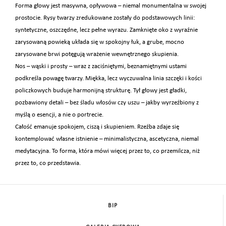
Forma głowy jest masywna, opływowa – niemal monumentalna w swojej
prostocie. Rysy twarzy zredukowane zostały do podstawowych linii:
syntetyczne, oszczędne, lecz pełne wyrazu. Zamknięte oko z wyraźnie
zarysowaną powieką układa się w spokojny łuk, a grube, mocno
zarysowane brwi potęgują wrażenie wewnętrznego skupienia.
Nos – wąski i prosty – wraz z zaciśniętymi, beznamiętnymi ustami
podkreśla powagę twarzy. Miękka, lecz wyczuwalna linia szczęki i kości
policzkowych buduje harmonijną strukturę. Tył głowy jest gładki,
pozbawiony detali – bez śladu włosów czy uszu – jakby wyrzeźbiony z
myślą o esencji, a nie o portrecie.
Całość emanuje spokojem, ciszą i skupieniem. Rzeźba zdaje się
kontemplować własne istnienie – minimalistyczna, ascetyczna, niemal
medytacyjna. To forma, która mówi więcej przez to, co przemilcza, niż
przez to, co przedstawia.
BIP