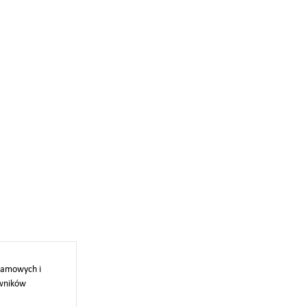
klamowych i
owników