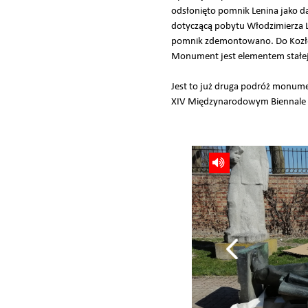
odsłonięto pomnik Lenina jako d
dotyczącą pobytu Włodzimierza 
pomnik zdemontowano. Do Kozłów
Monument jest elementem stałej e
Jest to już druga podróż monume
XIV Międzynarodowym Biennale R