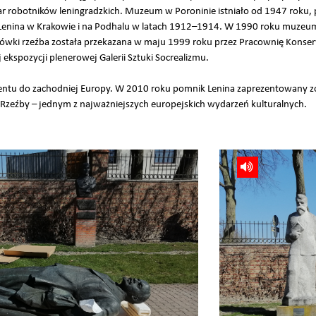
ar robotników leningradzkich. Muzeum w Poroninie istniało od 1947 roku, 
Lenina w Krakowie i na Podhalu w latach 1912–1914. W 1990 roku muzeum 
ki rzeźba została przekazana w maju 1999 roku przez Pracownię Konserw
kspozycji plenerowej Galerii Sztuki Socrealizmu.
ntu do zachodniej Europy. W 2010 roku pomnik Lenina zaprezentowany zos
zeźby – jednym z najważniejszych europejskich wydarzeń kulturalnych.