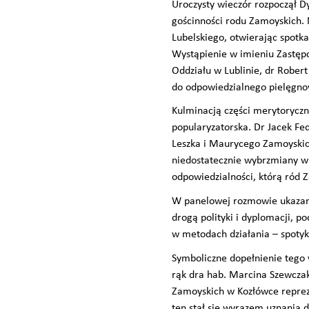
Uroczysty wieczór rozpoczął 
gościnności rodu Zamoyskich. 
Lubelskiego, otwierając spotk
Wystąpienie w imieniu Zastępc
Oddziału w Lublinie, dr Robert
do odpowiedzialnego pielęgno
Kulminacją części merytoryczn
popularyzatorska. Dr Jacek Fe
Leszka i Maurycego Zamoyskich
niedostatecznie wybrzmiany w p
odpowiedzialności, którą ród Z
W panelowej rozmowie ukazano
drogą polityki i dyplomacji, p
w metodach działania – spotyka
Symboliczne dopełnienie tego 
rąk dra hab. Marcina Szewcza
Zamoyskich w Kozłówce reprez
ten stał się wyrazem uznania dl