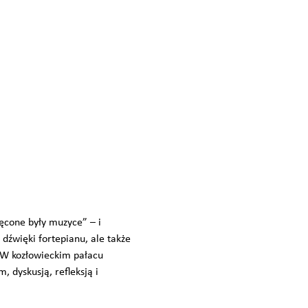
ęcone były muzyce” – i
dźwięki fortepianu, ale także
. W kozłowieckim pałacu
 dyskusją, refleksją i