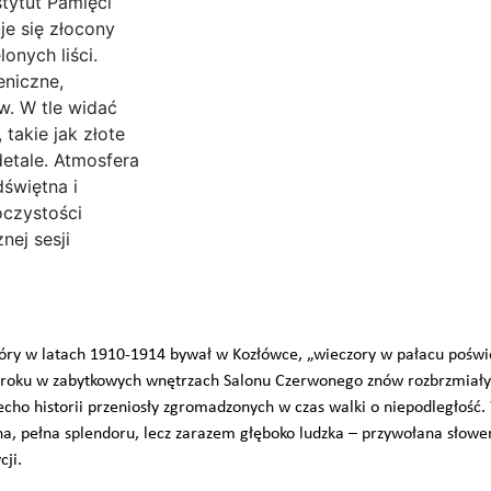
tóry w latach 1910-1914 bywał w Kozłówce, „wieczory w pałacu poświ
5 roku w zabytkowych wnętrzach Salonu Czerwonego znów rozbrzmiały 
echo historii przeniosły zgromadzonych w czas walki o niepodległość
na, pełna splendoru, lecz zarazem głęboko ludzka – przywołana słowem,
ji.