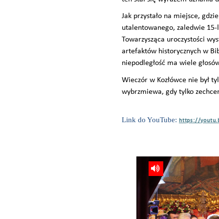
Jak przystało na miejsce, gdzi
utalentowanego, zaledwie 15-l
Towarzysząca uroczystości wys
artefaktów historycznych w Bi
niepodległość ma wiele głosów:
Wieczór w Kozłówce nie był tyl
wybrzmiewa, gdy tylko zechce
Link do YouTube:
https://yout