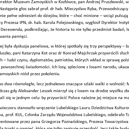
Dyrektor Muzeum Zamoyskich w Kozłówce, pan Andrzej Pruszkowski, w
Następnie głos zabrał prof. dr hab. Mieczysław Ryba, Przewodniczą
anie pełne odniesień do dziejów, które – choć minione – wciąż pulsuj
y Prezesa IPN, dr. hab. Karola Polejowskiego, wygłosił Dyrektor Inst
 Derewenda, podkreślając, że historia to nie tylko przedmiot badań, 
wania pamięci.
ej była dyskusja panelowa, w której spotkały się trzy perspektywy – 
duszko, pani Katarzyna Kot oraz dr Konrad Majchrzak przywrócili słu
 – ludzi czynu, dyplomatów, patriotów, których wkład w sprawę pols
owszechnej świadomości. Ich losy, splecione z losami narodu, ukazały
amoyskich niósł przez pokolenia.
 dwa równoległe, lecz jednakowo znaczące szlaki walki o wolność: 
odczas gdy Aleksander Leszek mierzył się z losem na drodze wysiłku zb
li się w jednym celu: by przywrócić Polsce należne jej miejsce na m
wieczoru stanowiło wręczenie Lubelskiego Lauru Dziedzictwa Kulturo
ka, prof. KUL, Członka Zarządu Województwa Lubelskiego, odebrało 
entowane przez pana Grzegorza Poznańskiego, Prezesa Towarzystwa 
a troski o pamięć, która nie tylko zapisuje przeszłość, lecz także budu