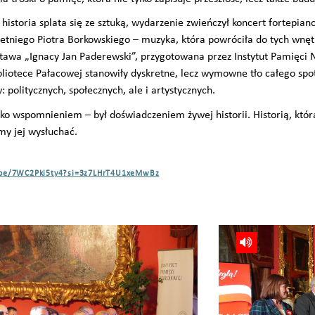
e historia splata się ze sztuką, wydarzenie zwieńczył koncert fortepia
etniego Piotra Borkowskiego – muzyka, która powróciła do tych wnę
tawa „Ignacy Jan Paderewski”, przygotowana przez Instytut Pamięci 
bliotece Pałacowej stanowiły dyskretne, lecz wymowne tło całego spo
 politycznych, społecznych, ale i artystycznych.
ko wspomnieniem – był doświadczeniem żywej historii. Historią, która
my jej wysłuchać.
u.be/7WC2Pki5ty4?si=3z7LHrT4U1xeMwBz