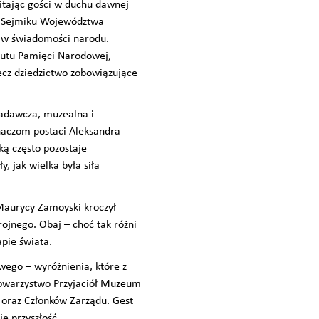
itając gości w duchu dawnej
cy Sejmiku Województwa
ą w świadomości narodu.
ytutu Pamięci Narodowej,
lecz dziedzictwo zobowiązujące
badawcza, muzealna i
chaczom postaci Aleksandra
ką często pozostaje
, jak wielka była siła
Maurycy Zamoyski kroczył
rojnego. Obaj – choć tak różni
apie świata.
wego – wyróżnienia, które z
Towarzystwo Przyjaciół Muzeum
oraz Członków Zarządu. Gest
je przyszłość.