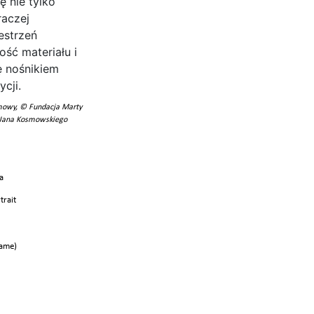
mowy, © Fundacja Marty
 Jana Kosmowskiego
a
rait
rame)