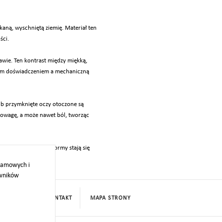
aną, wyschniętą ziemię. Materiał ten
ści.
wie. Ten kontrast między miękką,
zkim doświadczeniem a mechaniczną
lub przymknięte oczy otoczone są
powagę, a może nawet ból, tworząc
riału i minimalizm formy stają się
klamowych i
owników
PROJEKTY
KONTAKT
MAPA STRONY