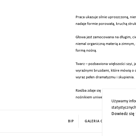
Praca ukazuje silnie uproszczoną, ni
nadaje formie porowatą, kruchą strukt
Głowa jest zamocowana na długim, cie
niemal organiczną materią a zimnym,
formą nośną.
Twarz – pozbawiona większości szyi, j
wyraźnymi bruzdami, które mówią o ci
wyraz pełen dramatyzmu i skupienia.
Rzeźba zdaje się nie tylko przedstawi
nośnikiem uniwersalnej ludzkiej kondy
Używamy infor
statystycznyc
Dowiedz się 
BIP
GALERIA CYFROWA
ROD