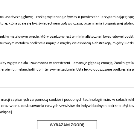
emal ascetyczną głowę – rzeźbę wykonaną z żywicy o powierzchni przypominającej spęk
urę, która zdaje się być świadectwem upływu czasu, przemijania i organicznej ulotno
nkim metalowym pręcie, który osadzony jest w minimalistycznej, kwadratowej podsta
 surowym metalem podkreśla napięcie między cielesnością a abstrakcją, między lud
akby wyjęta z ciała i zawieszona w przestrzeni – emanuje głęboką emocją. Zamknięte 
erpieniu, melancholii lub intensywnej zadumie. Usta lekko opuszczone podkreślają 
ać postać, ale raczej wprowadzać widza w przestrzeń emocjonalną, gdzie surowość mate
cji.
macji zapisanych za pomocą cookies i podobnych technologii m.in. w celach re
h oraz w celu dostosowania naszych serwisów do indywidualnych potrzeb użytk
więcej
O
PARTNERZY
PROJEKTY UE
DOTACJE
DOSTĘPNOŚĆ
WYRAŻAM ZGODĘ