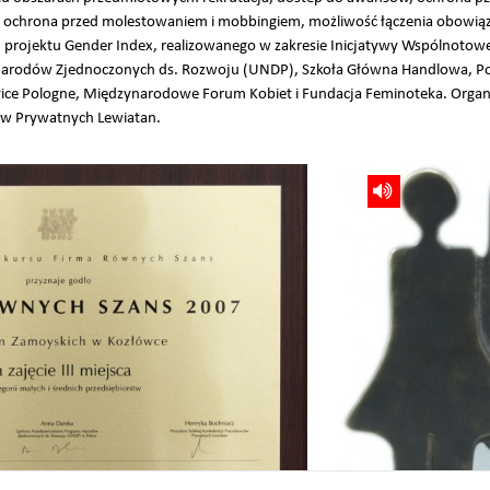
ę, ochrona przed molestowaniem i mobbingiem, możliwość łączenia obowi
 projektu Gender Index, realizowanego w zakresie Inicjatywy Wspólnotow
 Narodów Zjednoczonych ds. Rozwoju (UNDP), Szkoła Główna Handlowa, P
ce Pologne, Międzynarodowe Forum Kobiet i Fundacja Feminoteka. Organiz
ów Prywatnych Lewiatan.