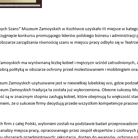
nych Szans” Muzeum Zamoyskich w Kozłówce uzyskało III miejsce w kategor
rzygnięcie konkursu promującego liderów polskiego biznesu i administracj
 obszarze zarządzania równością szans w miejscu pracy odbyło się w Teatr
amoyskich ma wyrównaną liczbę kobiet i mężczyzn wśród zatrudnionych, a
dobrą polityką w obszarze ochrony przed molestowaniem i mobbingiem or
Zamoyskich usytuowane jest w niewielkiej lubelskiej wsi, gdzie podział n
zeum Zamoyskich tradycja ta została już wykorzeniona. Obecne sukcesy 
są w znacznym stopniu zasługą kobiet, które obejmują tu większość sta
eniem, że o sukcesie firmy decydują przede wszystkim kompetencje pracown
ych firm z całej Polski, wyłonieni zostali na podstawie badań przeprowadz
analizy miejsca pracy, opracowanego przez zespół ekspertów z czołowych po
miu obszarach przedmiotowych: rekrutacja, dostep do awansów, ochrona p