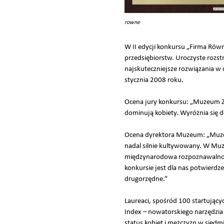
rowne
W II edycji konkursu „Firma Rów
przedsiębiorstw. Uroczyste rozst
najskuteczniejsze rozwiązania w
stycznia 2008 roku.
Ocena jury konkursu: „Muzeum Z
dominują kobiety. Wyróżnia się 
Ocena dyrektora Muzeum: „Muzeum 
nadal silnie kultywowany. W Mu
międzynarodowa rozpoznawalność 
konkursie jest dla nas potwierdz
drugorzędne.”
Laureaci, spośród 100 startując
Index – nowatorskiego narzędzia 
status kobiet i mężczyzn w sied