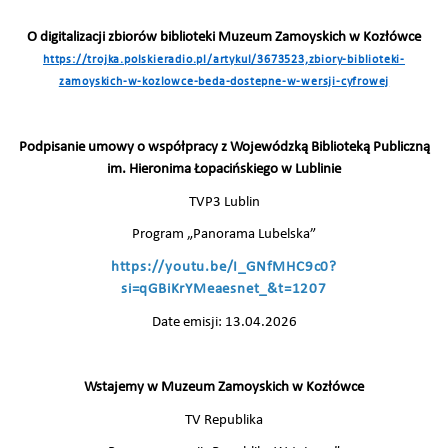
O digitalizacji zbiorów biblioteki Muzeum Zamoyskich w Kozłówce
https://trojka.polskieradio.pl/artykul/3673523,zbiory-biblioteki-
zamoyskich-w-kozlowce-beda-dostepne-w-wersji-cyfrowej
Podpisanie umowy o współpracy z Wojewódzką Biblioteką Publiczną
im. Hieronima Łopacińskiego w Lublinie
TVP3 Lublin
Program „Panorama Lubelska”
https://youtu.be/I_GNfMHC9c0?
si=qGBiKrYMeaesnet_&t=1207
Date emisji: 13.04.2026
Wstajemy w Muzeum Zamoyskich w Kozłówce
TV Republika