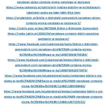
narodowy-dzien-czytania-pisma-swietego-w-kozlowce
https://www.radioplus.pl/lublin/xviii-tydzien-biblijny-w-archidiecezji-
lubelskiej-audio-aa-kdet-fg8n-NiLk.html
https://wlubelskim.pl/biblie-z-biblioteki-zamoyskich-narodowy-dzien-
czytania-pisma-swietego-w-kozlowce-2/
https://lublin.gosc.pl/doc/9673634.Biblie-z-Biblioteki-Zamoyskich
https://radio.lublin.pl/2026/04/narodowe-czytanie-biblii-specjalne-
spotkanie-w-kozlowce/
https://www.facebook.com/Lubartowiak/posts/biblie-z-biblioteki-
zamoyskich-czyli-narodowy-dzie%C5%84-czytania-pisma-
%C5%9Bwi%C4%99tego-w-ko/1808738646709284/
https://www.facebook.com/Lubartowiak/photos/biblie-z-biblioteki-
zamoyskich-czyli-narodowy-dzie%C5%84-czytania-pisma-
%C5%9Bwi%C4%99tego-w-ko/1808738423375973/
https://www.facebook.com/wLubelskimpl/posts/unikatowe-biblie-z-xix-
wieku-w-koz%C5%82%C3%B3wce-w-niedziel%C4%99-narodowe-czytanie-
pisma-%C5%9Bwi%C4%99/1248811690568480/
https://www.facebook.com/wLubelskimpl/photos/unikatowe-biblie-z-xix-
wieku-w-koz%C5%82%C3%B3wce-w-niedziel%C4%99-narodowe-czytanie-
pisma-%C5%9Bwi%C4%99/1248811637235152/