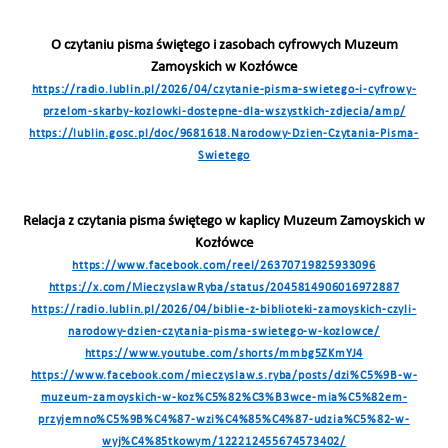
O czytaniu pisma świętego i zasobach cyfrowych Muzeum
Zamoyskich w Kozłówce
https://radio.lublin.pl/2026/04/czytanie-pisma-swietego-i-cyfrowy-
przelom-skarby-kozlowki-dostepne-dla-wszystkich-zdjecia/amp/
https://lublin.gosc.pl/doc/9681618.Narodowy-Dzien-Czytania-Pisma-
Swietego
Relacja z czytania pisma świętego w kaplicy Muzeum Zamoyskich w
Kozłówce
https://www.facebook.com/reel/26370719825933096
https://x.com/MieczyslawRyba/status/2045814906016972887
https://radio.lublin.pl/2026/04/biblie-z-biblioteki-zamoyskich-czyli-
narodowy-dzien-czytania-pisma-swietego-w-kozlowce/
https://www.youtube.com/shorts/mmbg5ZKmYJ4
https://www.facebook.com/mieczyslaw.s.ryba/posts/dzi%C5%9B-w-
muzeum-zamoyskich-w-koz%C5%82%C3%B3wce-mia%C5%82em-
przyjemno%C5%9B%C4%87-wzi%C4%85%C4%87-udzia%C5%82-w-
wyj%C4%85tkowym/122212455674573402/