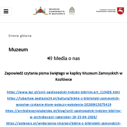
Strona główna
Muzeum
Media o nas
Zapowiedź czytania pisma świętego w kaplicy Muzeum Zamoyskich w
Kozłówce
https://www.kul.pl/xviii-ogolnopolski-tydzien-biblijny,art_113426.html
https://lubartow.podlasie24.pl/kultura/biblie-z-biblioteki-zamoyskich-
wspolne-czytanie-ktore-polaczy-pokolenia-20260415075419
https://archidiecezjalubelska.pl/blog/xviii-ogolnopolski-tydzien-biblijny-
w-archidiecezji-lubelskiej-19-25-04-2026/
https://polaneis.pl/wydarzenia-imprezy/biblie-z-biblioteki-zamoyskich-