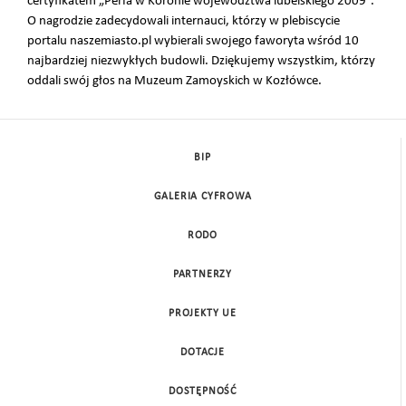
certyfikatem „Perła w Koronie województwa lubelskiego 2009”.
O nagrodzie zadecydowali internauci, którzy w plebiscycie
portalu naszemiasto.pl wybierali swojego faworyta wśród 10
najbardziej niezwykłych budowli. Dziękujemy wszystkim, którzy
oddali swój głos na Muzeum Zamoyskich w Kozłówce.
BIP
GALERIA CYFROWA
RODO
PARTNERZY
PROJEKTY UE
DOTACJE
DOSTĘPNOŚĆ