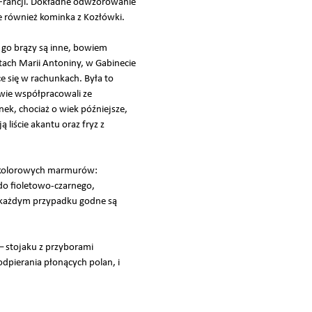
 Francji. Dokładne odwzorowanie
 również kominka z Kozłówki.
 go brązy są inne, bowiem
tach Marii Antoniny, w Gabinecie
 się w rachunkach. Była to
owie współpracowali ze
ek, chociaż o wiek późniejsze,
liście akantu oraz fryz z
żnokolorowych marmurów:
do fioletowo-czarnego,
 każdym przypadku godne są
 stojaku z przyborami
dpierania płonących polan, i