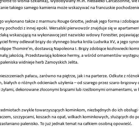
riotte to wiśnia-szklanka), wydobywany m.in. niedaleko Carcassonne, we
tanie takiego samego kamienia może wskazywać na francuskie pochodzenie
 wykonano także z marmuru Rouge Griotte, jednak jego forma i zdobiące
ny pochodzi z innej epoki. Wersalski pierwowzór znajduje się w apartamen
zlaką wskazującą na wykonawcę jest nazwisko wdowy Forestier, pojawiające
ciel firmy odlewał brązy do słynnego biurka króla Ludwika XV, a jego syn
ilippe Thomire’m, dostawcą Napoleona I. Brązy zdobiące kozłowiecki komin
nałą jakością. Przedstawiają kobiece hermy, a wśród ornamentów występują 
ie paleniska widnieje herb Zamoyskich Jelita.
mieszczeniach pałacu, zarówno na piętrze, jak i na parterze. Odkute z ró
białych o różnych odcieniach użylenia – od szarego przez szaro-brązowy 
mi żyłami, dekorowane złoconymi brązami lub rzeźbionymi ornamentami, w
edmiotach zwykle towarzyszących kominkom, niezbędnych do ich obsługi –
czem, szczypcami, koszach na opał, wilkach kominkowych, służących do po
asłaniano palenisko. To już jednak temat na całkiem osobną opowieść.