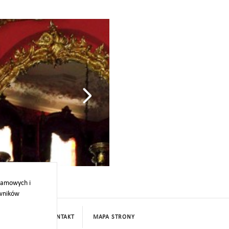
gallery_(22)
klamowych i
owników
PROJEKTY
KONTAKT
MAPA STRONY