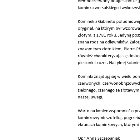
ciemnoczerwony Rouge Griotte (g
kominka wersalskiego i wykorzys
Kominek z Gabinetu południowego
oryginał, na którym był wzorowa
Złotym, z 1781 roku. Jedyną pos
znana rodzina odlewników. Założy
znakomitym złotnikiem, Pierre-Ph
również charakteryzują się dosko
plecionki i rozet. Na tylnej ścian
Kominki znajdują się w wielu po
czerwonych, czerwonobrązowych, 
zielonego, czarnego ze złotawy
naszej uwagi.
Warto na koniec wspomnieć o prz
kominkowymi: szufelką, pogrzeba
ekranach kominkowych, którymi z
Opr. Anna Szczepaniak