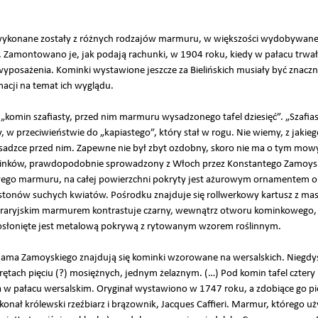
 wykonane zostały z różnych rodzajów marmuru, w większości wydobywaneg
. Zamontowano je, jak podają rachunki, w 1904 roku, kiedy w pałacu tr
yposażenia. Kominki wystawione jeszcze za Bielińskich musiały być znaczni
acji na temat ich wyglądu.
 „komin szafiasty, przed nim marmuru wysadzonego tafel dziesięć”. „Szafiast
w przeciwieństwie do „kapiastego”, który stał w rogu. Nie wiemy, z jakie
zce przed nim. Zapewne nie był zbyt ozdobny, skoro nie ma o tym mowy.
minków, prawdopodobnie sprowadzony z Włoch przez Konstantego Zamoysk
iałego marmuru, na całej powierzchni pokryty jest ażurowym ornamentem 
estonów suchych kwiatów. Pośrodku znajduje się rollwerkowy kartusz z m
karraryjskim marmurem kontrastuje czarny, wewnątrz otworu kominkowego
 osłonięte jest metalową pokrywą z rytowanym wzorem roślinnym.
Adama Zamoyskiego znajdują się kominki wzorowane na wersalskich. Niegdyś
rętach pięciu (?) mosiężnych, jednym żelaznym. (…) Pod komin tafel czt
a w pałacu wersalskim. Oryginał wystawiono w 1747 roku, a zdobiące go pi
ykonał królewski rzeźbiarz i brązownik, Jacques Caffieri. Marmur, którego u