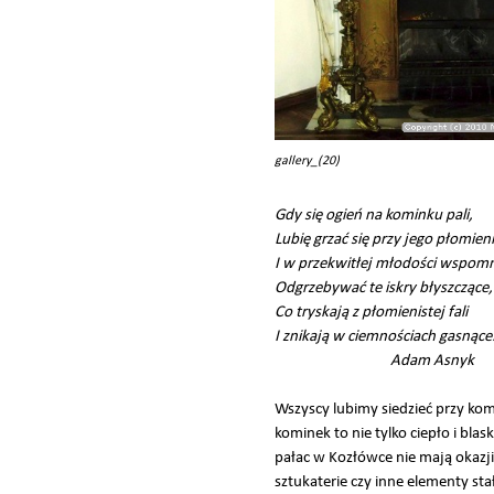
gallery_(20)
Gdy się ogień na kominku pali,
Lubię grzać się przy jego płomieni
I w przekwitłej młodości wspomn
Odgrzebywać te iskry błyszczące,
Co tryskają z płomienistej fali
I znikają w ciemnościach gasnące.
Adam Asnyk
Wszyscy lubimy siedzieć przy ko
kominek to nie tylko ciepło i bla
pałac w Kozłówce nie mają okazji
sztukaterie czy inne elementy sta