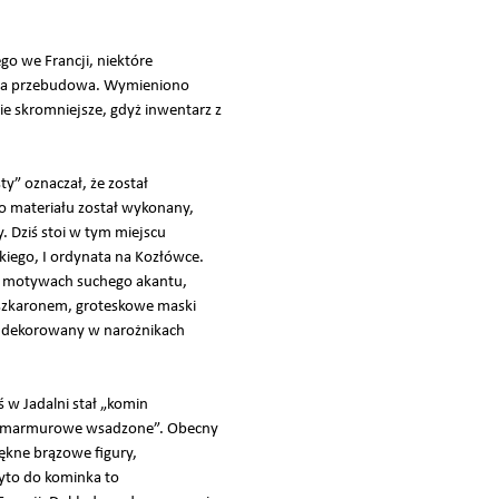
o we Francji, niektóre
wała przebudowa. Wymieniono
e skromniejsze, gdyż inwentarz z
y” oznaczał, że został
go materiału został wykonany,
 Dziś stoi w tym miejscu
iego, I ordynata na Kozłówce.
o motywach suchego akantu,
aszkaronem, groteskowe maski
, dekorowany w narożnikach
 w Jadalni stał „komin
ery marmurowe wsadzone”. Obecny
ękne brązowe figury,
żyto do kominka to