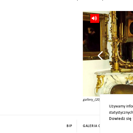
gallery_(20)
Używamy infor
statystycznyc
Dowiedz się 
BIP
GALERIA CYFROWA
ROD