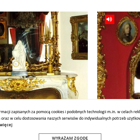
gallery_(21)
macji zapisanych za pomocą cookies i podobnych technologii m.in. w celach re
h oraz w celu dostosowania naszych serwisów do indywidualnych potrzeb użytk
więcej
O
PARTNERZY
PROJEKTY UE
DOTACJE
DOSTĘPNOŚĆ
WYRAŻAM ZGODĘ