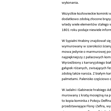
wykonania.
Wszystkie kozłowieckie kominki
dodatkowo zdobią złocone brązy
wtedy wiele elementów stałego w
1801 roku podaje niewiele inform
W Sypialni Hrabiny znajdował się
wymurowany w szerokości ściany, 
mowa jedynie o marmurowej posad
najpiękniejszy z pałacowych ko
Wyrzeźbiony z karraryjskiego b
gałązek różanych, zwisających f
zdobią także naroża. Z białym 
palmetami. Palenisko częściowo
W Jadalni i Gabinecie hrabiego 
murowany z kratą mosiężną na p
to kopia kominka z Pokoju Delfin
przedstawiające Florę i Zefira, w