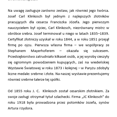
Na uwagę zasługuje zarówno zestaw, jak również jego twórca.
Josef Carl Klinkosch był jednym z najlepszych złotników
pracujących dla cesarza Franciszka Józefa. Jego pierwszym
nauczycielem był ojciec, Carl Klinkosch, niezrównany mistrz w
obróbce srebra. Josef terminował u niego w latach 1835–1839.
Certyfikat złotniczy uzyskał w roku 1844, a w roku 1851 przejął
firmę po ojcu. Pierwsza własna firma – we współpracy ze
Stephanem Mayerhoferem – okazała się sukcesem.
Przedsiębiorstwo zatrudniało kilkaset osób, a jej wyroby cieszyły
się ogromnym powodzeniem kupujących, zaś na wiedeńskiej
Wystawie Światowej w roku 1873 i kolejnej – w Paryżu zdobyły
liczne medale: srebrne i złote. Na naszej wystawie prezentujemy
również srebrne talerze tej spółki.
Od 1855 roku J. C. Klinkosch został cesarskim złotnikiem. Za
swoje zasługi otrzymał tytuł szlachecki. Firma „JC Klinkosch” do
roku 1918 była prowadzona przez potomków Jozefa, synów
Artura i Izydora.