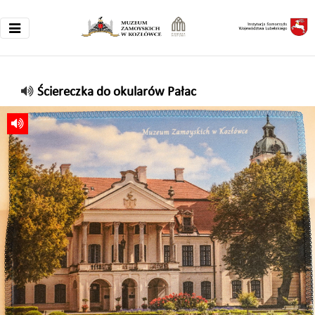
Ściereczka do okularów Pałac