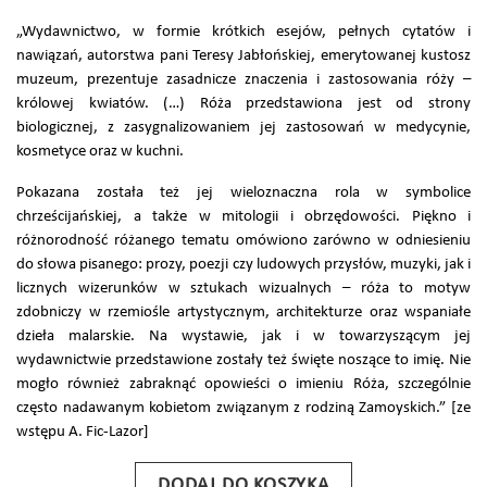
„Wydawnictwo, w formie krótkich esejów, pełnych cytatów i
nawiązań, autorstwa pani Teresy Jabłońskiej, emerytowanej kustosz
muzeum, prezentuje zasadnicze znaczenia i zastosowania róży –
królowej kwiatów. (…) Róża przedstawiona jest od strony
biologicznej, z zasygnalizowaniem jej zastosowań w medycynie,
kosmetyce oraz w kuchni.
Pokazana została też jej wieloznaczna rola w symbolice
chrześcijańskiej, a także w mitologii i obrzędowości. Piękno i
różnorodność różanego tematu omówiono zarówno w odniesieniu
do słowa pisanego: prozy, poezji czy ludowych przysłów, muzyki, jak i
licznych wizerunków w sztukach wizualnych – róża to motyw
zdobniczy w rzemiośle artystycznym, architekturze oraz wspaniałe
dzieła malarskie. Na wystawie, jak i w towarzyszącym jej
wydawnictwie przedstawione zostały też święte noszące to imię. Nie
mogło również zabraknąć opowieści o imieniu Róża, szczególnie
często nadawanym kobietom związanym z rodziną Zamoyskich.” [ze
wstępu A. Fic-Lazor]
DODAJ DO KOSZYKA