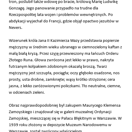
tron, poślubił także wdowę po bracie, królową Marię Ludwikę
Gonzagę. Jego panowanie przypadło na trudne dla
Rzeczpospolitej lata wojen i problemów wewnętrznych. Po
abdykacji wyjechał do Francji, gdzie objął opactwo jezuitów w
Nevers.
Wizerunek króla Jana II Kazimierza Wazy przedstawia popiersie
mężczyzny w średnim wieku ubranego w ciemnozielony kaftan z
małą białą kryzą. Przez szyję przewieszony ma łańcuch Orderu
Złotego Runa. Głowa zwrócona jest lekko w prawo, nakryta
futrzanym kołpakiem zdobionym okazałą broszą. Twarz
mężczyzny jest szczupła, pociągła; oczy głęboko osadzone, nos
prosty, usta drobne, zamknięte; wąsy krótko strzyżone; cera
jasna, z lekko zaróżowionymi policzkami. Tło neutralne, ciemne,
w odcieniach zieleni.
Obraz najprawdopodobniej był zakupem Maurycego Klemensa
Zamoyskiego i znajdował się w galerii muzealnej Ordynacji
Zamojskiej, mieszczącej się w Pałacu Błękitnym w Warszawie. W
1939 roku złożony w depozycie Muzeum Narodowemu w
Warszawie, został zwrócony właścicielom.