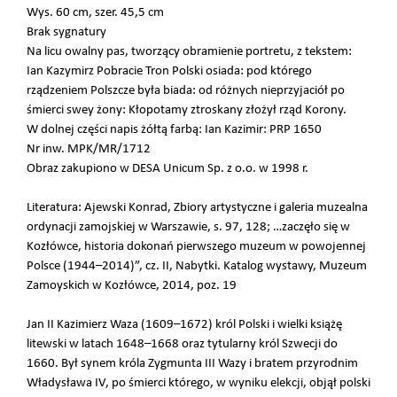
Wys. 60 cm, szer. 45,5 cm
Brak sygnatury
Na licu owalny pas, tworzący obramienie portretu, z tekstem:
Ian Kazymirz Pobracie Tron Polski osiada: pod którego
rządzeniem Polszcze była biada: od różnych nieprzyjaciół po
śmierci swey żony: Kłopotamy ztroskany złożył rząd Korony.
W dolnej części napis żółtą farbą: Ian Kazimir: PRP 1650
Nr inw. MPK/MR/1712
Obraz zakupiono w DESA Unicum Sp. z o.o. w 1998 r.
Literatura: Ajewski Konrad, Zbiory artystyczne i galeria muzealna
ordynacji zamojskiej w Warszawie, s. 97, 128; …zaczęło się w
Kozłówce, historia dokonań pierwszego muzeum w powojennej
Polsce (1944–2014)”, cz. II, Nabytki. Katalog wystawy, Muzeum
Zamoyskich w Kozłówce, 2014, poz. 19
Jan II Kazimierz Waza (1609–1672) król Polski i wielki książę
litewski w latach 1648–1668 oraz tytularny król Szwecji do
1660. Był synem króla Zygmunta III Wazy i bratem przyrodnim
Władysława IV, po śmierci którego, w wyniku elekcji, objął polski