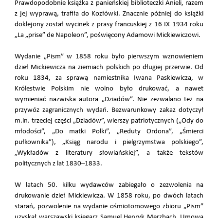
Prawdopodobnie książka z panieńskiej biblioteczki Anieli, razem
z jej wyprawą, trafiła do Kozłówki. Znacznie później do książki
doklejony został wycinek z prasy francuskiej z 16 IX 1934 roku
„La „prise” de Napoleon”, poświęcony Adamowi Mickiewiczowi.
Wydanie „Pism” w 1858 roku było pierwszym wznowieniem
dzieł Mickiewicza na ziemiach polskich po długiej przerwie. Od
roku 1834, za sprawą namiestnika Iwana Paskiewicza, w
Królestwie Polskim nie wolno było drukować, a nawet
wymieniać nazwiska autora „Dziadów”. Nie zezwalano też na
przywóz zagranicznych wydań. Bezwarunkowy zakaz dotyczył
m.in. trzeciej części „Dziadów”, wierszy patriotycznych („Ody do
młodości”, „Do matki Polki”, „Reduty Ordona”, „Śmierci
pułkownika”), „Ksiąg narodu i pielgrzymstwa polskiego”,
„Wykładów z literatury słowiańskiej”, a także tekstów
politycznych z lat 1830–1833.
W latach 50. kilku wydawców zabiegało o zezwolenia na
drukowanie dzieł Mickiewicza. W 1858 roku, po dwóch latach
starań, pozwolenie na wydanie ośmiotomowego zbioru „Pism”
uzyskał warszawski księgarz Samuel Henryk Merzbach. Umowa