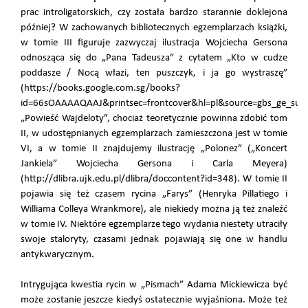
prac introligatorskich, czy została bardzo starannie doklejona
później? W zachowanych bibliotecznych egzemplarzach książki,
w tomie III figuruje zazwyczaj ilustracja Wojciecha Gersona
odnosząca się do „Pana Tadeusza” z cytatem „Kto w cudze
poddasze / Nocą włazi, ten puszczyk, i ja go wystraszę”
(https://books.google.com.sg/books?
id=66sOAAAAQAAJ&printsec=frontcover&hl=pl&source=gbs_ge_sum
„Powieść Wajdeloty”, chociaż teoretycznie powinna zdobić tom
II, w udostępnianych egzemplarzach zamieszczona jest w tomie
VI, a w tomie II znajdujemy ilustrację „Polonez” („Koncert
Jankiela” Wojciecha Gersona i Carla Meyera)
(http://dlibra.ujk.edu.pl/dlibra/doccontent?id=348). W tomie II
pojawia się też czasem rycina „Farys” (Henryka Pillatiego i
Williama Colleya Wrankmore), ale niekiedy można ją też znaleźć
w tomie IV. Niektóre egzemplarze tego wydania niestety utraciły
swoje staloryty, czasami jednak pojawiają się one w handlu
antykwarycznym.
Intrygująca kwestia rycin w „Pismach” Adama Mickiewicza być
może zostanie jeszcze kiedyś ostatecznie wyjaśniona. Może też