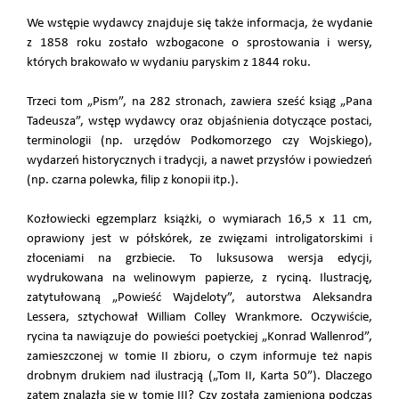
We wstępie wydawcy znajduje się także informacja, że wydanie
z 1858 roku zostało wzbogacone o sprostowania i wersy,
których brakowało w wydaniu paryskim z 1844 roku.
Trzeci tom „Pism”, na 282 stronach, zawiera sześć ksiąg „Pana
Tadeusza”, wstęp wydawcy oraz objaśnienia dotyczące postaci,
terminologii (np. urzędów Podkomorzego czy Wojskiego),
wydarzeń historycznych i tradycji, a nawet przysłów i powiedzeń
(np. czarna polewka, filip z konopii itp.).
Kozłowiecki egzemplarz książki, o wymiarach 16,5 x 11 cm,
oprawiony jest w półskórek, ze zwięzami introligatorskimi i
złoceniami na grzbiecie. To luksusowa wersja edycji,
wydrukowana na welinowym papierze, z ryciną. Ilustrację,
zatytułowaną „Powieść Wajdeloty”, autorstwa Aleksandra
Lessera, sztychował William Colley Wrankmore. Oczywiście,
rycina ta nawiązuje do powieści poetyckiej „Konrad Wallenrod”,
zamieszczonej w tomie II zbioru, o czym informuje też napis
drobnym drukiem nad ilustracją („Tom II, Karta 50”). Dlaczego
zatem znalazła się w tomie III? Czy została zamieniona podczas