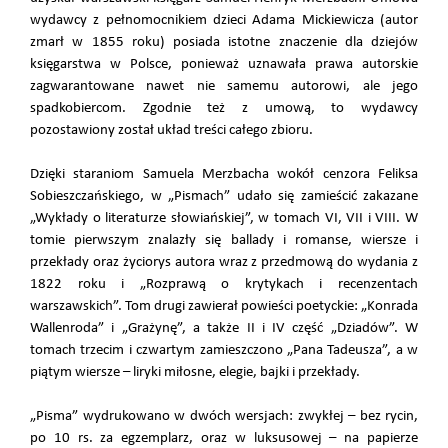
wydawcy z pełnomocnikiem dzieci Adama Mickiewicza (autor
zmarł w 1855 roku) posiada istotne znaczenie dla dziejów
księgarstwa w Polsce, ponieważ uznawała prawa autorskie
zagwarantowane nawet nie samemu autorowi, ale jego
spadkobiercom. Zgodnie też z umową, to wydawcy
pozostawiony został układ treści całego zbioru.
Dzięki staraniom Samuela Merzbacha wokół cenzora Feliksa
Sobieszczańskiego, w „Pismach” udało się zamieścić zakazane
„Wykłady o literaturze słowiańskiej”, w tomach VI, VII i VIII. W
tomie pierwszym znalazły się ballady i romanse, wiersze i
przekłady oraz życiorys autora wraz z przedmową do wydania z
1822 roku i „Rozprawą o krytykach i recenzentach
warszawskich”. Tom drugi zawierał powieści poetyckie: „Konrada
Wallenroda” i „Grażynę”, a także II i IV część „Dziadów”. W
tomach trzecim i czwartym zamieszczono „Pana Tadeusza”, a w
piątym wiersze – liryki miłosne, elegie, bajki i przekłady.
„Pisma” wydrukowano w dwóch wersjach: zwykłej – bez rycin,
po 10 rs. za egzemplarz, oraz w luksusowej – na papierze