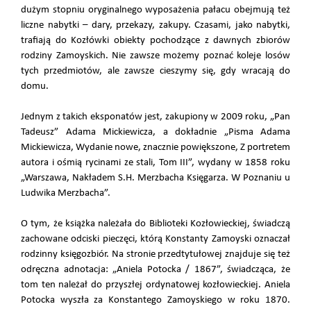
dużym stopniu oryginalnego wyposażenia pałacu obejmują też
liczne nabytki – dary, przekazy, zakupy. Czasami, jako nabytki,
trafiają do Kozłówki obiekty pochodzące z dawnych zbiorów
rodziny Zamoyskich. Nie zawsze możemy poznać koleje losów
tych przedmiotów, ale zawsze cieszymy się, gdy wracają do
domu.
Jednym z takich eksponatów jest, zakupiony w 2009 roku, „Pan
Tadeusz” Adama Mickiewicza, a dokładnie „Pisma Adama
Mickiewicza, Wydanie nowe, znacznie powiększone, Z portretem
autora i ośmią rycinami ze stali, Tom III”, wydany w 1858 roku
„Warszawa, Nakładem S.H. Merzbacha Księgarza. W Poznaniu u
Ludwika Merzbacha”.
O tym, że książka należała do Biblioteki Kozłowieckiej, świadczą
zachowane odciski pieczęci, którą Konstanty Zamoyski oznaczał
rodzinny księgozbiór. Na stronie przedtytułowej znajduje się też
odręczna adnotacja: „Aniela Potocka / 1867”, świadcząca, że
tom ten należał do przyszłej ordynatowej kozłowieckiej. Aniela
Potocka wyszła za Konstantego Zamoyskiego w roku 1870.