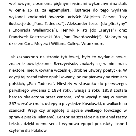
welinowym, z ośmioma pięknymi rycinami wykonanymi na stali,
w cenie 15 rs. za egzemplarz. Ilustracje do tego wydania
wykonali znakomici ówcześni artyści: Wojciech Gerson (trzy
ilustracje do „Pana Tadeusza”), Aleksander Lesser (do „Grażyny”
i „Konrada Wallenroda”), Henryk Pillati (do „Farysa”) oraz
Franciszek Kostrzewski (do „Pani Twardowskiej”). Staloryty są
dziełem Carla Meyera i Williama Colleya Wrankmore.
Jak zaznaczono na stronie tytułowej, było to wydanie nowe,
znacznie powiększone. Rzeczywiście, znalazły się w nim m.in.
niektóre, niedrukowane wcześniej, drobne utwory poetyckie. W
edycji tej został także opublikowany, po raz pierwszy na ziemiach
polskich, „Pan Tadeusz”. Niestety w stosunku do pierwszego,
paryskiego wydania z 1834 roku, wersja z roku 1858 została
bardzo okaleczona przez cenzora, który wyciął z niej w sumie
367 wersów (m.in. ustępy o przysiędze Kościuszki, o walkach na
szańcach Pragi czy anegdotę o sądzie wielkiego łowczego w
sprawie pieska Telimeny). Cenzor na szczęście nie zmieniał reszty
tekstu, dzięki czemu sens i wymowa epopei pozostały jasne i
czytelne dla Polaków.