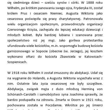
się siedmiorga dzieci – sześciu synów i córki. W 1888 roku
Wilhelm, po krótkim panowaniu swego ojca, Fryderyka III, został
królem Prus i cesarzem Niemiec. Augusta Wiktoria jako
cesarzowa poświęciła się pracy charytatywnej. Patronowała
wielu organizacjom społecznym, przewodniczyła organizacji
Czerwonego Krzyża, zachęcała do lepszej edukacji dziewcząt i
młodych kobiet. Była bardziej lubiana i szanowana przez
społeczeństwo niż jej mąż. Jako gorliwa protestantka
ufundowała wiele kościołów, m.in. wspomogła budowę kościoła
garnizonowego w Sopocie (obecnie św. Jerzego), jej kosztem
wykonano ołtarz do kościoła Zbawiciela w Katowicach-
Szopienicach.
W 1918 roku Wilhelm II został zmuszony do abdykacji. Udał się
na wygnanie do Holandii, a Augusta Wiktoria wyjechała wraz z
nim. Ostatnie lata życia cesarzowej nie były szczęśliwe.
Abdykacja, związek męża z dużo młodszą Herminą von
Schönaich-Carolath i samobójstwo syna Joachima sprawiły, że
bardzo podupadła na zdrowiu. Zmarła w Doorn w 1921 roku,
pochowana została w Poczdamie. Wkrótce po jej śmierci