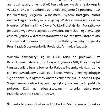
ale rodzina, aby uniemożliwić ten związek, wysłała ją do Anglii.
W 1878 roku w Poczdamie odnowiła znajomość z poznanym 10
lat wcześniej księciem Wilhelmem, synem następcy tronu
niemieckiego, Fryderyka, i księżnej Wiktorii, wnukiem cesarza
Niemiec, Wilhelma I, i królowej Wiktorii brytyjskiej. Początkowo
jej osoba wydawała się nieodpowiednia na małżonkę przyszłego
cesarza, jednak wkrótce zaaranżowano małżeństwo, które miało
stanowić zakończenie sporu o tron w Holsztynie, włączonym do
Prus, i zadośćuczynienie dla Fryderyka VIII, ojca Augusty.
Wilhelm oświadczył się w 1880 roku na polowaniu w
Przemkowie, należącym do księcia Fryderyka VIII, który urządził
tam wspaniałe tereny łowieckie. Pałac w Przemkowie dziś już nie
istnieje, wysadzony został pod koniec wojny przez wycofujące
się oddziały SS, a ogromny obszar leśny przejęła Północna Grupa
Wojsk Armii Radzieckiej na największy na ziemiach polskich
poligon. Dziś na zdewastowanym terenie utworzono
Przemkowski Park Krajobrazowy.
Ślub młodej pary odbył się w 1881 roku. Małżonkowie doczekali