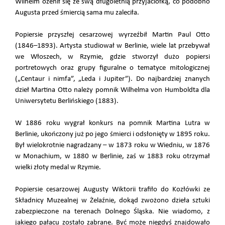
Wilhelm ożenił się ze swą długoletnią przyjaciółką, co podobno
Augusta przed śmiercią sama mu zaleciła.
Popiersie przyszłej cesarzowej wyrzeźbił Martin Paul Otto
(1846–1893). Artysta studiował w Berlinie, wiele lat przebywał
we Włoszech, w Rzymie, gdzie stworzył dużo popiersi
portretowych oraz grupy figuralne o tematyce mitologicznej
(„Centaur i nimfa”, „Leda i Jupiter”). Do najbardziej znanych
dzieł Martina Otto należy pomnik Wilhelma von Humboldta dla
Uniwersytetu Berlińskiego (1883).
W 1886 roku wygrał konkurs na pomnik Martina Lutra w
Berlinie, ukończony już po jego śmierci i odsłonięty w 1895 roku.
Był wielokrotnie nagradzany – w 1873 roku w Wiedniu, w 1876
w Monachium, w 1880 w Berlinie, zaś w 1883 roku otrzymał
wielki złoty medal w Rzymie.
Popiersie cesarzowej Augusty Wiktorii trafiło do Kozłówki ze
Składnicy Muzealnej w Żelaźnie, dokąd zwożono dzieła sztuki
zabezpieczone na terenach Dolnego Śląska. Nie wiadomo, z
jakiego pałacu zostało zabrane. Być może niegdyś znajdowało