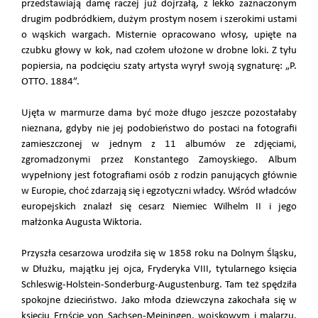
przedstawiają damę raczej już dojrzałą, z lekko zaznaczonym
drugim podbródkiem, dużym prostym nosem i szerokimi ustami
o wąskich wargach. Misternie opracowano włosy, upięte na
czubku głowy w kok, nad czołem ułożone w drobne loki. Z tyłu
popiersia, na podcięciu szaty artysta wyrył swoją sygnaturę: „P.
OTTO. 1884”.
Ujęta w marmurze dama być może długo jeszcze pozostałaby
nieznana, gdyby nie jej podobieństwo do postaci na fotografii
zamieszczonej w jednym z 11 albumów ze zdjęciami,
zgromadzonymi przez Konstantego Zamoyskiego. Album
wypełniony jest fotografiami osób z rodzin panujących głównie
w Europie, choć zdarzają się i egzotyczni władcy. Wśród władców
europejskich znalazł się cesarz Niemiec Wilhelm II i jego
małżonka Augusta Wiktoria.
Przyszła cesarzowa urodziła się w 1858 roku na Dolnym Śląsku,
w Dłużku, majątku jej ojca, Fryderyka VIII, tytularnego księcia
Schleswig-Holstein-Sonderburg-Augustenburg. Tam też spędziła
spokojne dzieciństwo. Jako młoda dziewczyna zakochała się w
księciu Ernście von Sachsen-Meiningen, wojskowym i malarzu,