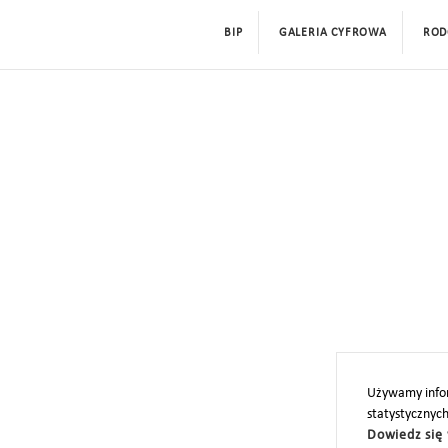
BIP
GALERIA CYFROWA
ROD
Używamy infor
statystycznyc
Dowiedz się 