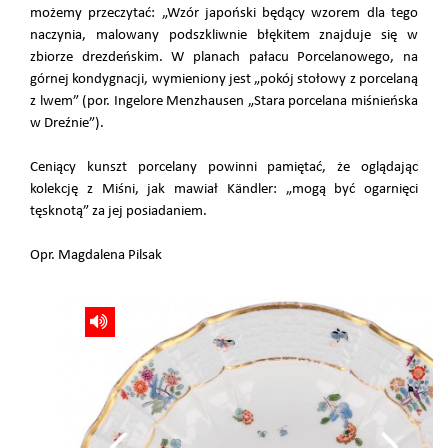
możemy przeczytać: „Wzór japoński będący wzorem dla tego
naczynia, malowany podszkliwnie błękitem znajduje się w
zbiorze drezdeńskim. W planach pałacu Porcelanowego, na
górnej kondygnacji, wymieniony jest „pokój stołowy z porcelaną
z lwem” (por. Ingelore Menzhausen „Stara porcelana miśnieńska
w Dreźnie”).
Ceniący kunszt porcelany powinni pamiętać, że oglądając
kolekcję z Miśni, jak mawiał Kändler: „mogą być ogarnięci
tęsknotą” za jej posiadaniem.
Opr. Magdalena Pilsak