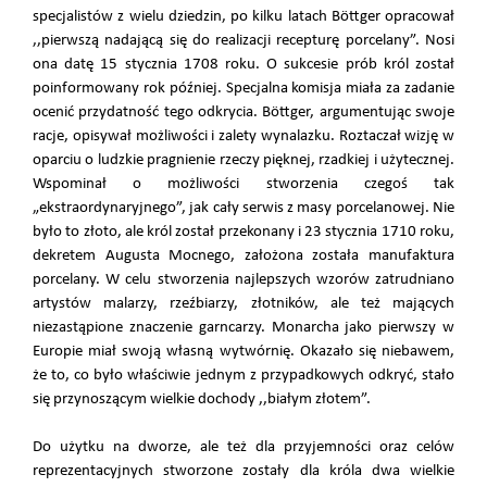
specjalistów z wielu dziedzin, po kilku latach Böttger opracował
,,pierwszą nadającą się do realizacji recepturę porcelany”. Nosi
ona datę 15 stycznia 1708 roku. O sukcesie prób król został
poinformowany rok później. Specjalna komisja miała za zadanie
ocenić przydatność tego odkrycia. Böttger, argumentując swoje
racje, opisywał możliwości i zalety wynalazku. Roztaczał wizję w
oparciu o ludzkie pragnienie rzeczy pięknej, rzadkiej i użytecznej.
Wspominał o możliwości stworzenia czegoś tak
„ekstraordynaryjnego”, jak cały serwis z masy porcelanowej. Nie
było to złoto, ale król został przekonany i 23 stycznia 1710 roku,
dekretem Augusta Mocnego, założona została manufaktura
porcelany. W celu stworzenia najlepszych wzorów zatrudniano
artystów malarzy, rzeźbiarzy, złotników, ale też mających
niezastąpione znaczenie garncarzy. Monarcha jako pierwszy w
Europie miał swoją własną wytwórnię. Okazało się niebawem,
że to, co było właściwie jednym z przypadkowych odkryć, stało
się przynoszącym wielkie dochody ,,białym złotem”.
Do użytku na dworze, ale też dla przyjemności oraz celów
reprezentacyjnych stworzone zostały dla króla dwa wielkie