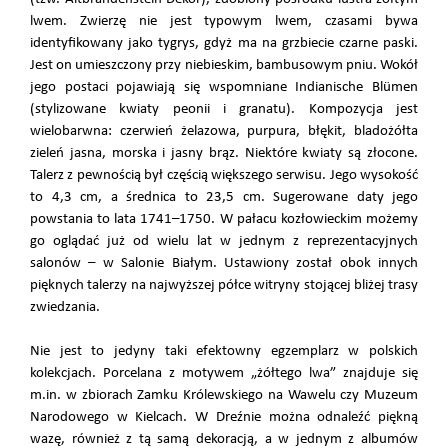
lwem. Zwierzę nie jest typowym lwem, czasami bywa
identyfikowany jako tygrys, gdyż ma na grzbiecie czarne paski.
Jest on umieszczony przy niebieskim, bambusowym pniu. Wokół
jego postaci pojawiają się wspomniane Indianische Blümen
(stylizowane kwiaty peonii i granatu). Kompozycja jest
wielobarwna: czerwień żelazowa, purpura, błękit, bladożółta
zieleń jasna, morska i jasny brąz. Niektóre kwiaty są złocone.
Talerz z pewnością był częścią większego serwisu. Jego wysokość
to 4,3 cm, a średnica to 23,5 cm. Sugerowane daty jego
powstania to lata 1741–1750. W pałacu kozłowieckim możemy
go oglądać już od wielu lat w jednym z reprezentacyjnych
salonów – w Salonie Białym. Ustawiony został obok innych
pięknych talerzy na najwyższej półce witryny stojącej bliżej trasy
zwiedzania.
Nie jest to jedyny taki efektowny egzemplarz w polskich
kolekcjach. Porcelana z motywem „żółtego lwa” znajduje się
m.in. w zbiorach Zamku Królewskiego na Wawelu czy Muzeum
Narodowego w Kielcach. W Dreźnie można odnaleźć piękną
wazę, również z tą samą dekoracją, a w jednym z albumów