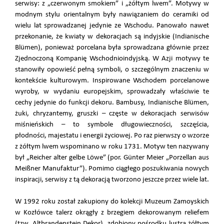
serwisy: z „czerwonym smokiem” i „żółtym lwem”. Motywy w
modnym stylu orientalnym były nawiązaniem do ceramiki od
wielu lat sprowadzanej jedynie ze Wschodu. Panowało nawet
przekonanie, że kwiaty w dekoracjach są indyjskie (Indianische
Blümen), ponieważ porcelana była sprowadzana głównie przez
Zjednoczoną Kompanię Wschodnioindyjską. W Azji motywy te
stanowiły opowieść pełną symboli, o szczególnym znaczeniu w
kontekście kulturowym. Inspirowane Wschodem porcelanowe
wyroby, w wydaniu europejskim, sprowadzały właściwie te
cechy jedynie do funkcji dekoru. Bambusy, Indianische Blümen,
żuki, chryzantemy, gruszki – częste w dekoracjach serwisów
miśnieńskich – to symbole długowieczności, szczęścia,
płodności, majestatu i energii życiowej. Po raz pierwszy o wzorze
z żółtym lwem wspominano w roku 1731. Motyw ten nazywany
był „Reicher alter gelbe Löwe” (por. Günter Meier „Porzellan aus
Meißner Manufaktur”). Pomimo ciągłego poszukiwania nowych
inspiracji, serwisy z tą dekoracją tworzono jeszcze przez wiele lat.
W 1992 roku został zakupiony do kolekcji Muzeum Zamoyskich
w Kozłówce talerz okrągły z brzegiem dekorowanym reliefem
(tzw. Altbrandenstein Dekor), zdobiony pośrodku lustra żółtym