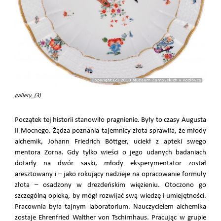
gallery_(3)
Początek tej historii stanowiło pragnienie. Były to czasy Augusta
II Mocnego. Żądza poznania tajemnicy złota sprawiła, że młody
alchemik, Johann Friedrich Böttger, uciekł z apteki swego
mentora Zorna. Gdy tylko wieści o jego udanych badaniach
dotarły na dwór saski, młody eksperymentator został
aresztowany i – jako rokujący nadzieje na opracowanie formuły
złota – osadzony w drezdeńskim więzieniu. Otoczono go
szczególną opieką, by mógł rozwijać swą wiedzę i umiejętności.
Pracownia była tajnym laboratorium. Nauczycielem alchemika
zostaje Ehrenfried Walther von Tschirnhaus. Pracując w grupie