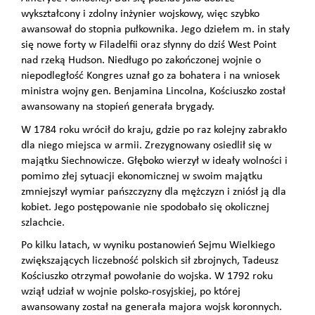
wykształcony i zdolny inżynier wojskowy, więc szybko
awansował do stopnia pułkownika. Jego dziełem m. in stały
się nowe forty w Filadelfii oraz słynny do dziś West Point
nad rzeką Hudson. Niedługo po zakończonej wojnie o
niepodległość Kongres uznał go za bohatera i na wniosek
ministra wojny gen. Benjamina Lincolna, Kościuszko został
awansowany na stopień generała brygady.
W 1784 roku wrócił do kraju, gdzie po raz kolejny zabrakło
dla niego miejsca w armii. Zrezygnowany osiedlił się w
majątku Siechnowicze. Głęboko wierzył w ideały wolności i
pomimo złej sytuacji ekonomicznej w swoim majątku
zmniejszył wymiar pańszczyzny dla mężczyzn i zniósł ją dla
kobiet. Jego postępowanie nie spodobało się okolicznej
szlachcie.
Po kilku latach, w wyniku postanowień Sejmu Wielkiego
zwiększających liczebność polskich sił zbrojnych, Tadeusz
Kościuszko otrzymał powołanie do wojska. W 1792 roku
wziął udział w wojnie polsko-rosyjskiej, po której
awansowany został na generała majora wojsk koronnych.