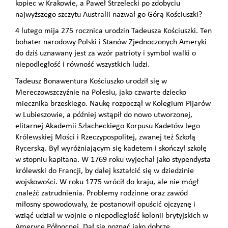
kopiec w Krakowie, a Paweł Strzelecki po zdobyciu
najwyższego szczytu Australii nazwał go Górą Kościuszki?
4 lutego mija 275 rocznica urodzin Tadeusza Kościuszki. Ten
bohater narodowy Polski i Stanów Zjednoczonych Ameryki
do dziś uznawany jest za wzór patrioty i symbol walki o
niepodległość i równość wszystkich ludzi.
Tadeusz Bonawentura Kościuszko urodził się w
Mereczowszczyźnie na Polesiu, jako czwarte dziecko
miecznika brzeskiego. Naukę rozpoczął w Kolegium Pijarów
w Lubieszowie, a później wstąpił do nowo utworzonej,
elitarnej Akademii Szlacheckiego Korpusu Kadetów Jego
Królewskiej Mości i Rzeczypospolitej, zwanej też Szkołą
Rycerską. Był wyróżniającym się kadetem i skończył szkołę
w stopniu kapitana. W 1769 roku wyjechał jako stypendysta
królewski do Francji, by dalej kształcić się w dziedzinie
wojskowości. W roku 1775 wrócił do kraju, ale nie mógł
znaleźć zatrudnienia. Problemy rodzinne oraz zawód
miłosny spowodowały, że postanowił opuścić ojczyznę i
wziąć udział w wojnie o niepodległość kolonii brytyjskich w
Ameryce Północnej. Dał się poznać jako dobrze