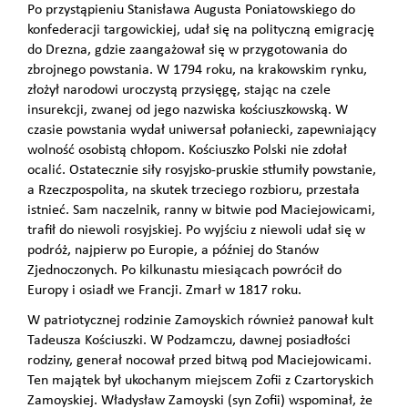
Po przystąpieniu Stanisława Augusta Poniatowskiego do
konfederacji targowickiej, udał się na polityczną emigrację
do Drezna, gdzie zaangażował się w przygotowania do
zbrojnego powstania. W 1794 roku, na krakowskim rynku,
złożył narodowi uroczystą przysięgę, stając na czele
insurekcji, zwanej od jego nazwiska kościuszkowską. W
czasie powstania wydał uniwersał połaniecki, zapewniający
wolność osobistą chłopom. Kościuszko Polski nie zdołał
ocalić. Ostatecznie siły rosyjsko-pruskie stłumiły powstanie,
a Rzeczpospolita, na skutek trzeciego rozbioru, przestała
istnieć. Sam naczelnik, ranny w bitwie pod Maciejowicami,
trafił do niewoli rosyjskiej. Po wyjściu z niewoli udał się w
podróż, najpierw po Europie, a później do Stanów
Zjednoczonych. Po kilkunastu miesiącach powrócił do
Europy i osiadł we Francji. Zmarł w 1817 roku.
W patriotycznej rodzinie Zamoyskich również panował kult
Tadeusza Kościuszki. W Podzamczu, dawnej posiadłości
rodziny, generał nocował przed bitwą pod Maciejowicami.
Ten majątek był ukochanym miejscem Zofii z Czartoryskich
Zamoyskiej. Władysław Zamoyski (syn Zofii) wspominał, że