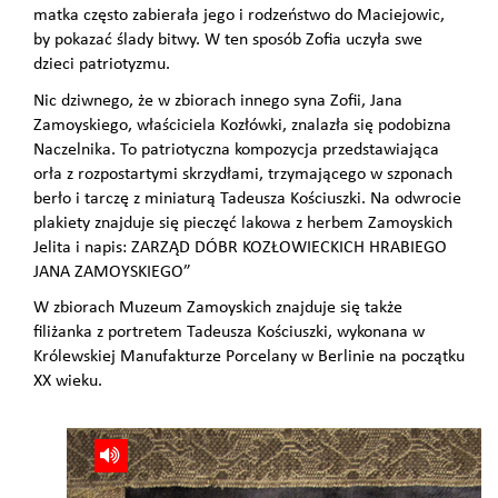
matka często zabierała jego i rodzeństwo do Maciejowic,
by pokazać ślady bitwy. W ten sposób Zofia uczyła swe
dzieci patriotyzmu.
Nic dziwnego, że w zbiorach innego syna Zofii, Jana
Zamoyskiego, właściciela Kozłówki, znalazła się podobizna
Naczelnika. To patriotyczna kompozycja przedstawiająca
orła z rozpostartymi skrzydłami, trzymającego w szponach
berło i tarczę z miniaturą Tadeusza Kościuszki. Na odwrocie
plakiety znajduje się pieczęć lakowa z herbem Zamoyskich
Jelita i napis: ZARZĄD DÓBR KOZŁOWIECKICH HRABIEGO
JANA ZAMOYSKIEGO”
W zbiorach Muzeum Zamoyskich znajduje się także
filiżanka z portretem Tadeusza Kościuszki, wykonana w
Królewskiej Manufakturze Porcelany w Berlinie na początku
XX wieku.