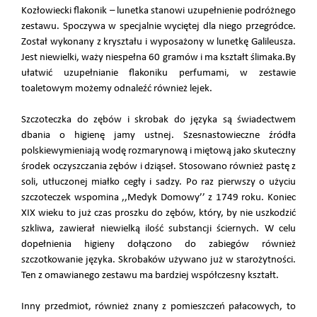
Kozłowiecki flakonik – lunetka stanowi uzupełnienie podróżnego
zestawu. Spoczywa w specjalnie wyciętej dla niego przegródce.
Został wykonany z kryształu i wyposażony w lunetkę Galileusza.
Jest niewielki, waży niespełna 60 gramów i ma kształt ślimaka.By
ułatwić uzupełnianie flakoniku perfumami, w zestawie
toaletowym możemy odnaleźć również lejek.
Szczoteczka do zębów i skrobak do języka są świadectwem
dbania o higienę jamy ustnej. Szesnastowieczne źródła
polskiewymieniają wodę rozmarynową i miętową jako skuteczny
środek oczyszczania zębów i dziąseł. Stosowano również pastę z
soli, utłuczonej miałko cegły i sadzy. Po raz pierwszy o użyciu
szczoteczek wspomina ,,Medyk Domowy’’ z 1749 roku. Koniec
XIX wieku to już czas proszku do zębów, który, by nie uszkodzić
szkliwa, zawierał niewielką ilość substancji ściernych. W celu
dopełnienia higieny dołączono do zabiegów również
szczotkowanie języka. Skrobaków używano już w starożytności.
Ten z omawianego zestawu ma bardziej współczesny kształt.
Inny przedmiot, również znany z pomieszczeń pałacowych, to