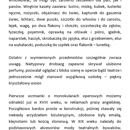
wnioskować, że mógł być zarówno zestawem dla pań, jak i
panów. Wnętrze kasety zawiera: lustro, miskę, kubek, lusterko
ręczne, nożyczki, objaśniacz do świec, kapturek do gaszenia
świec, lichtarz, dwie puszki, szczotki do włosów i do zarostu,
lejek, wagę, po dwa flakony i słoiczki, szczoteczkę do zębów,
łyżeczkę, pojemnik, oprawkę na ołówek i pióro, igielnik,
naparstek, haczyk, skrobaczkę do języka, etui z grzebieniem, etui
na wykałaczki, poduszkę do szpilek oraz flakonik – lunetkę.
Ostatni z wymienionych przedmiotów szczególnie zwraca
uwagę. Nietypowy drobiazg zapewne skrywał ulubione
perfumy, pozwalał oglądać z bliska scenę w operze bądź teatrze i
jednocześnie mógł stanowić wyjątkową ozdobę – piękny
kryształowy wisior.
Pierwsze wzmianki o monokularach operowych możemy
odnaleźć już w XVIII wieku, w reklamach prasy angielskiej.
Początkowo bardzo proste w konstrukcji, później stawały się
niekiedy arcydziełem biżuteryjnym, zdobione były emalią,
klejnotami lub kością słoniową. W XIX wieku należały do
podstawowych akcesoriów mody teatralnych bywalców.