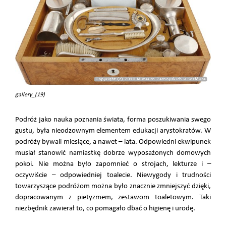
gallery_(19)
Podróż jako nauka poznania świata, forma poszukiwania swego
gustu, była nieodzownym elementem edukacji arystokratów. W
podróży bywali miesiące, a nawet – lata. Odpowiedni ekwipunek
musiał stanowić namiastkę dobrze wyposażonych domowych
pokoi. Nie można było zapomnieć o strojach, lekturze i –
oczywiście – odpowiedniej toalecie. Niewygody i trudności
towarzyszące podróżom można było znacznie zmniejszyć dzięki,
dopracowanym z pietyzmem, zestawom toaletowym. Taki
niezbędnik zawierał to, co pomagało dbać o higienę i urodę.