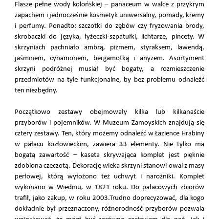
Flasze pełne wody kolońskiej – panaceum w walce z przykrym
zapachem i jednocześnie kosmetyk uniwersalny, pomady, kremy
i perfumy. Ponadto: szczotki do zębów czy fryzowania brody,
skrobaczki do języka, łyżeczki-szpatułki, lichtarze, pincety. W
skrzyniach pachniało ambrą, piżmem, styraksem, lawendą,
jaśminem, cynamonem, bergamotką i anyżem. Asortyment
skrzyni podróżnej musiał być bogaty, a rozmieszczenie
przedmiotów na tyle funkcjonalne, by bez problemu odnaleźć
ten niezbędny.
Początkowo zestawy obejmowały kilka lub kilkanaście
przyborów i pojemników. W Muzeum Zamoyskich znajdują się
cztery zestawy. Ten, który możemy odnaleźć w Łazience Hrabiny
w pałacu kozłowieckim, zawiera 33 elementy. Nie tylko ma
bogatą zawartość – kaseta skrywająca komplet jest pięknie
zdobiona czeczotą. Dekorację wieka skrzyni stanowi owal z masy
perłowej, którą wyłożono też uchwyt i narożniki. Komplet
wykonano w Wiedniu, w 1821 roku. Do pałacowych zbiorów
trafił, jako zakup, w roku 2003.Trudno doprecyzować, dla kogo
dokładnie był przeznaczony, różnorodność przyborów pozwala